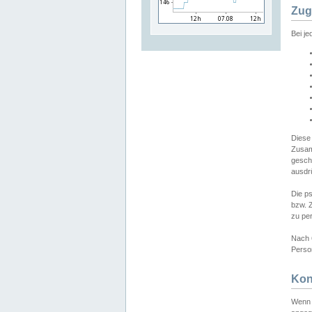
Zug
Bei j
Diese
Zusam
gesch
ausdrü
Die p
bzw. 
zu pe
Nach 
Person
Kon
Wenn 