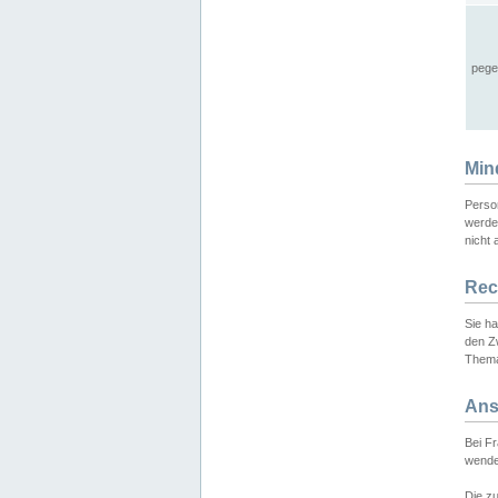
pege
Min
Perso
werde
nicht 
Rec
Sie h
den Z
Thema
Ans
Bei F
wende
Die zu