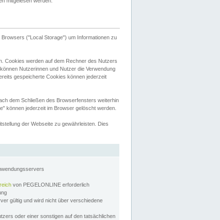
tten mitgelesen werden.
Browsers ("Local Storage") um Informationen zu
n. Cookies werden auf dem Rechner des Nutzers
 können Nutzerinnen und Nutzer die Verwendung
ereits gespeicherte Cookies können jederzeit
nach dem Schließen des Browserfensters weiterhin
e" können jederzeit im Browser gelöscht werden.
stellung der Webseite zu gewährleisten. Dies
Anwendungsservers
reich
von PEGELONLINE erforderlich
zung
rver gültig und wird nicht über verschiedene
utzers oder einer sonstigen auf den tatsächlichen