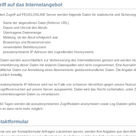
riff auf das Internetangebot
edem Zugriff auf PEGELONLINE Server werden folgende Daten für statistische und Sicherun
Name der abgerufenen Datei (Referrer URL)
Datum und Uhrzeit des Abrufs
Übertragene Datenmenge
Meldung, ob der Abruf erfolgreich war
Browsertyp und Browserversion
verwendetes Betriebssystem
pseudonymisierte IP-Adresse des zugreifenden Hostsystems
 Daten werden ausschließlich zur Verbesserung des Internetdienstes genutzt und werden ni
menführung dieser Daten mit anderen Datenquellen wird nicht vorgenommen. Eine Ausnahme 
äftlicher Daten zur Anmeldung eines Abonnements gewässerkundlicher Daten. Die Angabe die
cklich freiwillig.
seudonymisierte IP-Adresse wird nur im Falle von schweren Verstößen gegen unsere Nutzun
Zugriffsversuchen auf unsere Server ausgewertet. Dabei wird das Recht vorbehalten, unter Z
rsonenbezogenen Daten zu veranlassen.
60 Tagen werden die pseudonymisierten Zugriffsdaten anonymisiert sowie Log-Dateien gelösc
 ist dann nicht mehr möglich.
taktformular
sie uns per Kontaktformular Anfragen zukommen lassen, werden ihre Angaben aus dem Anfrag