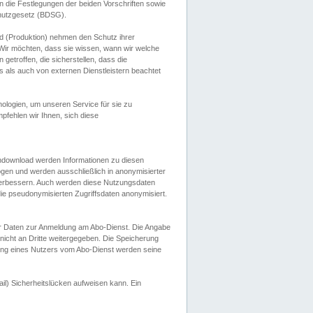
 die Festlegungen der beiden Vorschriften sowie
hutzgesetz (BDSG).
 (Produktion) nehmen den Schutz ihrer
ir möchten, dass sie wissen, wann wir welche
etroffen, die sicherstellen, dass die
 als auch von externen Dienstleistern beachtet
ologien, um unseren Service für sie zu
fehlen wir Ihnen, sich diese
endownload werden Informationen zu diesen
ogen und werden ausschließlich in anonymisierter
verbessern. Auch werden diese Nutzungsdaten
ie pseudonymisierten Zugriffsdaten anonymisiert.
her Daten zur Anmeldung am Abo-Dienst. Die Angabe
 nicht an Dritte weitergegeben. Die Speicherung
dung eines Nutzers vom Abo-Dienst werden seine
il) Sicherheitslücken aufweisen kann. Ein