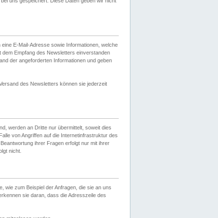
ei uns gespeichert. Diese Daten geben wir nicht
 eine E-Mail-Adresse sowie Informationen, welche
it dem Empfang des Newsletters einverstanden
sand der angeforderten Informationen und geben
 Versand des Newsletters können sie jederzeit
, werden an Dritte nur übermittelt, soweit dies
lle von Angriffen auf die Internetinfrastruktur des
Beantwortung ihrer Fragen erfolgt nur mit ihrer
gt nicht.
, wie zum Beispiel der Anfragen, die sie an uns
erkennen sie daran, dass die Adresszeile des