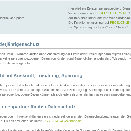
Hier wird ein Zeitstempel gespeichert. Dient
Wasserstände auf
PEGELONLINE Mobil
. S
lonline.lastupdate
der Benutzer immer aktuelle Wasserstände
Die Funktion existiert nur auf
PEGELONLINE
Die Speicherung erfolgt im "Local Storage"
derjährigenschutz
nen unter 18 Jahren dürfen ohne Zustimmung der Eltern oder Erziehungsberechtigten keine
n keine personenbezogenen Daten von Kindern und Jugendlichen angefordert. Wissentlich 
an Dritte weitergegeben.
ht auf Auskunft, Löschung, Sperrung
aben jederzeit das Recht auf unentgeltliche Auskunft über ihre gespeicherten personenbez
weck der Datenverarbeitung sowie ein Recht auf Berichtigung, Sperrung oder Löschung dies
 personenbezogene Daten können sie sich jederzeit unter der im Impressum angegebenen
prechpartner für den Datenschutz
ragen oder Hinweisen können sie sich jederzeit gern an den Datenschutzbeauftragten der Ge
n. Diesen erreichen sie unter:
DSB.GDWS@wsv.bund.de
ständige datenschutzrechtliche Aufsichtsbehörde ist die Bundesbeauftragte für Datenschutz u