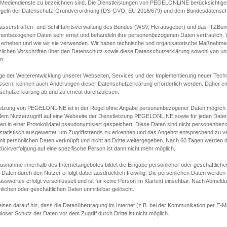
s Mediendienste zu bezeichnen sind. Die Dienstleistungen von PEGELONLINE berücksichtigen
egeln der Datenschutz-Grundverordnung (DS-GVO, EU 2016/679) und dem Bundesdatensc
asserstraßen- und Schifffahrtsverwaltung des Bundes (WSV, Herausgeber) und das ITZBund
nenbezogenen Daten sehr ernst und behandeln ihre personenbezogenen Daten vertraulich. W
 erheben und wie wir sie verwenden. Wir haben technische und organisatorische Maßnahmen g
zlichen Vorschriften über den Datenschutz sowie diese Datenschutzerklärung sowohl von uns
n.
ge der Weiterentwicklung unserer Webseiten, Services und der Implementierung neuer Techn
ssern, können auch Änderungen dieser Datenschutzerklärung erforderlich werden. Daher emp
schutzerklärung ab und zu erneut durchzulesen.
utzung von PEGELONLINE ist in der Regel ohne Angabe personenbezogener Daten möglich.
edem Nutzerzugriff auf eine Webseite der Dienstleistung PEGELONLINE sowie für jeden Dat
en in einer Protokolldatei pseudonymisiert gespeichert. Diese Daten sind nicht personenbez
statistisch ausgewertet, um Zugriffstrends zu erkennen und das Angebot entsprechend zu 
mit persönlichen Daten verknüpft und nicht an Dritte weitergegeben. Nach 60 Tagen werden d
ückverfolgung auf eine spezifische Person ist dann nicht mehr möglich.
Ausnahme innerhalb des Internetangebotes bildet die Eingabe persönlicher oder geschäftlic
 Daten durch den Nutzer erfolgt dabei ausdrücklich freiwillig. Die persönlichen Daten werden
asswortes erfolgt verschlüsselt und ist für keine Person im Klartext einsehbar. Nach Abmel
lichen oder geschäftlichen Daten unmittelbar gelöscht.
isen darauf hin, dass die Datenübertragung im Internet (z.B. bei der Kommunikation per E-Ma
loser Schutz der Daten vor dem Zugriff durch Dritte ist nicht möglich.