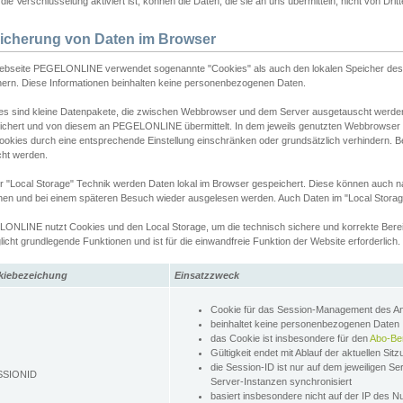
ie Verschlüsselung aktiviert ist, können die Daten, die sie an uns übermitteln, nicht von Dri
icherung von Daten im Browser
ebseite PEGELONLINE verwendet sogenannte "Cookies" als auch den lokalen Speicher des 
hern. Diese Informationen beinhalten keine personenbezogenen Daten.
es sind kleine Datenpakete, die zwischen Webbrowser und dem Server ausgetauscht werde
ichert und von diesem an PEGELONLINE übermittelt. In dem jeweils genutzten Webbrowser
ookies durch eine entsprechende Einstellung einschränken oder grundsätzlich verhindern. B
cht werden.
er "Local Storage" Technik werden Daten lokal im Browser gespeichert. Diese können auch 
hen und bei einem späteren Besuch wieder ausgelesen werden. Auch Daten im "Local Storag
ONLINE nutzt Cookies und den Local Storage, um die technisch sichere und korrekte Bereit
icht grundlegende Funktionen und ist für die einwandfreie Funktion der Website erforderlich.
kiebezeichung
Einsatzzweck
Cookie für das Session-Management des 
beinhaltet keine personenbezogenen Daten
das Cookie ist insbesondere für den
Abo-Be
Gültigkeit endet mit Ablauf der aktuellen Sit
die Session-ID ist nur auf dem jeweiligen Se
SSIONID
Server-Instanzen synchronisiert
basiert insbesondere nicht auf der IP des N