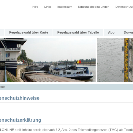
Hilfe
Links
Impressum
Nutzungsbedingungen
Datenschutz
Pegelauswahl über Karte
Pegelauswahl über Tabelle
Abo
Down
tter
enschutzhinweise
enschutzerklärung
ONLINE stellt Inhalte bereit, die nach § 2, Abs. 2 des Telemediengesetzes (TMG) als Teled