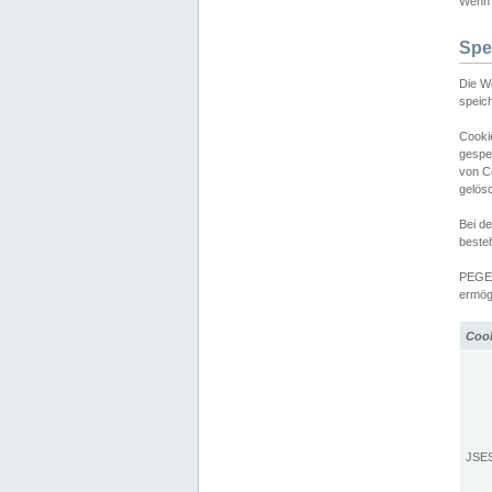
Wenn d
Spe
Die W
speic
Cooki
gespe
von C
gelös
Bei d
beste
PEGEL
ermögl
Coo
JSE