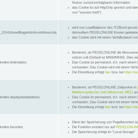
Nutzer zurückverfolgbaren Information
das Cookie ist auf HttpOnly gesetzt und dam
von "session theft")
wird von LoadBalancer des ITZBund gesetzt
JOr0zbowdfkqgskdxhlvsebttswszdq
demselben PEGELONLINE Knoten geleitetet w
das Cookie wird mit einem Verfallsdatum vo
Bestimmt, ob PEGELONLINE die Messwer
setzen soll (Default ist MNW/MHW). Dies wirk
online.limitrelation
Das Cookie ist permanent, d.h. nach einem 
vorhanden. Das Cookie wird mit einem Verfa
Die Einstellung erfolgt
hier
bzw. bei
https://w
Bestimmt, ob PEGELONLINE Zeitpunkte in
Mitteleuropäischer Zeit (Winterzeit, MEZ)
anz
lonline.displaydstdatetimes
Das Cookie ist permanent, d.h. nach einem 
vorhanden. Das Cookie wird mit einem Verfa
Die Einstellung erfolgt
hier
bzw. bei
https://w
Dient der Speicherung von Pegelfavoriten 
online.favorites
Die Funktion existiert nur auf
PEGELONLINE
Die Speicherung erfolgt im "Local Storage"