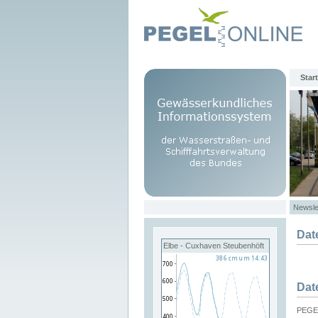
Start
Newsle
Dat
Elbe - Cuxhaven Steubenhöft
Dat
PEGEL