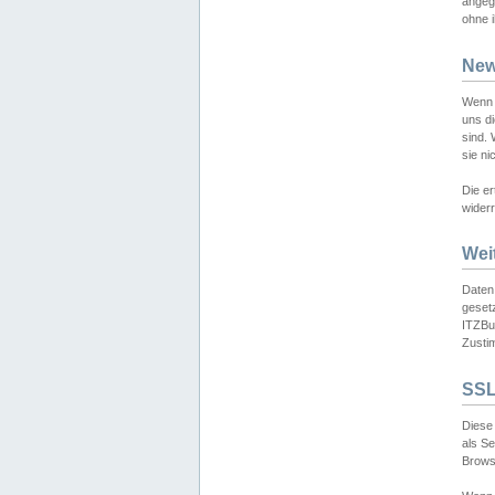
angeg
ohne i
New
Wenn 
uns d
sind.
sie ni
Die er
widerr
Wei
Daten,
gesetz
ITZBun
Zusti
SSL
Diese 
als S
Browse