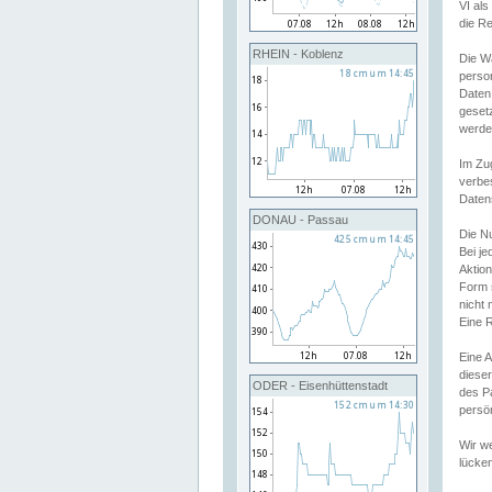
VI al
die R
RHEIN - Koblenz
Die W
perso
Daten
geset
werde
Im Zu
verbe
Daten
DONAU - Passau
Die N
Bei j
Aktion
Form 
nicht 
Eine R
Eine 
dieser
ODER - Eisenhüttenstadt
des P
persön
Wir we
lücken