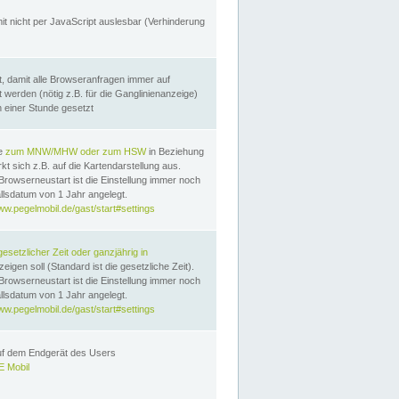
it nicht per JavaScript auslesbar (Verhinderung
, damit alle Browseranfragen immer auf
erden (nötig z.B. für die Ganglinienanzeige)
n einer Stunde gesetzt
te
zum MNW/MHW oder zum HSW
in Beziehung
t sich z.B. auf die Kartendarstellung aus.
Browserneustart ist die Einstellung immer noch
llsdatum von 1 Jahr angelegt.
ww.pegelmobil.de/gast/start#settings
gesetzlicher Zeit oder ganzjährig in
eigen soll (Standard ist die gesetzliche Zeit).
Browserneustart ist die Einstellung immer noch
llsdatum von 1 Jahr angelegt.
ww.pegelmobil.de/gast/start#settings
auf dem Endgerät des Users
 Mobil