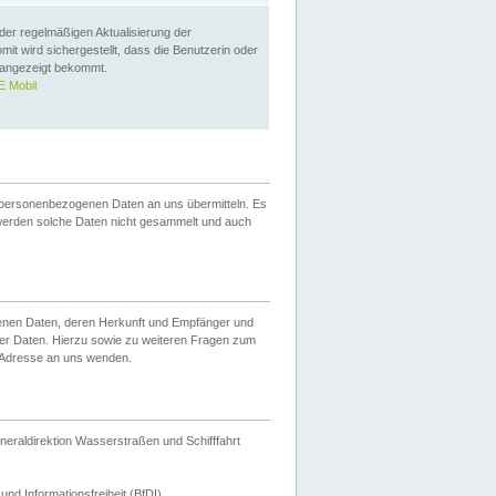
 der regelmäßigen Aktualisierung der
omit wird sichergestellt, dass die Benutzerin oder
 angezeigt bekommt.
 Mobil
 personenbezogenen Daten an uns übermitteln. Es
werden solche Daten nicht gesammelt und auch
ogenen Daten, deren Herkunft und Empfänger und
er Daten. Hierzu sowie zu weiteren Fragen zum
 Adresse an uns wenden.
neraldirektion Wasserstraßen und Schifffahrt
nd Informationsfreiheit (BfDI).