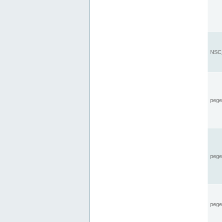
NSC_
pegel
pege
pegel