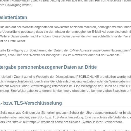
ebenen Kontaktdaten zwecks Bearbeitung der Anfrage und für den Fall von Anschlussfragen b
hre Einwilligung weiter.
sletterdaten
sie den auf der Website angebotenen Newsletter beziehen möchten, benötigen wir von Ihnen
ie Überprüfung gestatten, dass sie der Inhaber der angegebenen E-Mail-Adresse sind und m
 Weitere Daten werden nicht erhoben. Diese Daten verwenden wir ausschließlich für den Ver
cht an Dritte weiter.
teilte Einwilligung zur Speicherung der Daten, der E-Mail-Adresse sowie deren Nutzung zum
ufen, etwa über den "Newsletter kündigen"-Link im Newsletter oder auf der Webseite.
tergabe personenbezogener Daten an Dritte
 die beim Zugriff auf eine Webseite der Dienstleistung PEGELONLINE protokolliert worden sind
lich vorgeschrieben ist, durch eine Gerichtsentscheidung festgelegt oder die Weitergabe im Fa
d zur Rechts- oder Strafverfolgung erforderlich ist. Eine Weitergabe der Daten an Dritte zur 
mmung. Eine Weitergabe zu anderen nichtkommerziellen oder zu kommerziellen Zwecken erfol
- bzw. TLS-Verschlüsselung
Seite nutzt aus Gründen der Sicherheit und zum Schutz der Übertragung vertraulicher Inhalte
eitenbetreiber senden, eine SSL- bzw. TLS-Verschlüsselung. Eine verschlüsselte Verbindung 
rs von "http://" auf "https://" wechselt sowie am Schloss-Symbol in ihrer Browserzeile.