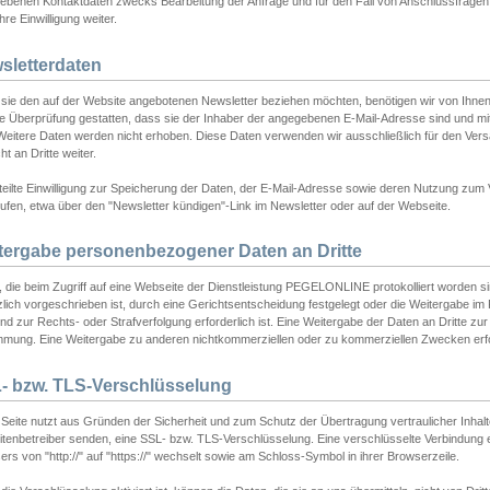
ebenen Kontaktdaten zwecks Bearbeitung der Anfrage und für den Fall von Anschlussfragen b
hre Einwilligung weiter.
sletterdaten
sie den auf der Website angebotenen Newsletter beziehen möchten, benötigen wir von Ihnen
ie Überprüfung gestatten, dass sie der Inhaber der angegebenen E-Mail-Adresse sind und m
 Weitere Daten werden nicht erhoben. Diese Daten verwenden wir ausschließlich für den Ver
cht an Dritte weiter.
teilte Einwilligung zur Speicherung der Daten, der E-Mail-Adresse sowie deren Nutzung zum
ufen, etwa über den "Newsletter kündigen"-Link im Newsletter oder auf der Webseite.
tergabe personenbezogener Daten an Dritte
 die beim Zugriff auf eine Webseite der Dienstleistung PEGELONLINE protokolliert worden sind
lich vorgeschrieben ist, durch eine Gerichtsentscheidung festgelegt oder die Weitergabe im Fa
d zur Rechts- oder Strafverfolgung erforderlich ist. Eine Weitergabe der Daten an Dritte zur 
mmung. Eine Weitergabe zu anderen nichtkommerziellen oder zu kommerziellen Zwecken erfol
- bzw. TLS-Verschlüsselung
Seite nutzt aus Gründen der Sicherheit und zum Schutz der Übertragung vertraulicher Inhalte
eitenbetreiber senden, eine SSL- bzw. TLS-Verschlüsselung. Eine verschlüsselte Verbindung 
rs von "http://" auf "https://" wechselt sowie am Schloss-Symbol in ihrer Browserzeile.