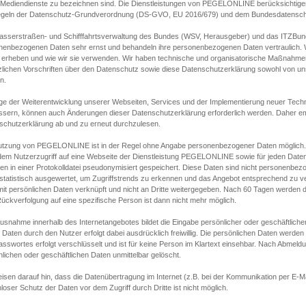
s Mediendienste zu bezeichnen sind. Die Dienstleistungen von PEGELONLINE berücksichtigen
egeln der Datenschutz-Grundverordnung (DS-GVO, EU 2016/679) und dem Bundesdatensc
asserstraßen- und Schifffahrtsverwaltung des Bundes (WSV, Herausgeber) und das ITZBund
nenbezogenen Daten sehr ernst und behandeln ihre personenbezogenen Daten vertraulich. W
 erheben und wie wir sie verwenden. Wir haben technische und organisatorische Maßnahmen g
zlichen Vorschriften über den Datenschutz sowie diese Datenschutzerklärung sowohl von uns
n.
ge der Weiterentwicklung unserer Webseiten, Services und der Implementierung neuer Techn
ssern, können auch Änderungen dieser Datenschutzerklärung erforderlich werden. Daher emp
schutzerklärung ab und zu erneut durchzulesen.
utzung von PEGELONLINE ist in der Regel ohne Angabe personenbezogener Daten möglich.
edem Nutzerzugriff auf eine Webseite der Dienstleistung PEGELONLINE sowie für jeden Dat
en in einer Protokolldatei pseudonymisiert gespeichert. Diese Daten sind nicht personenbez
statistisch ausgewertet, um Zugriffstrends zu erkennen und das Angebot entsprechend zu 
mit persönlichen Daten verknüpft und nicht an Dritte weitergegeben. Nach 60 Tagen werden d
ückverfolgung auf eine spezifische Person ist dann nicht mehr möglich.
Ausnahme innerhalb des Internetangebotes bildet die Eingabe persönlicher oder geschäftlic
 Daten durch den Nutzer erfolgt dabei ausdrücklich freiwillig. Die persönlichen Daten werden
asswortes erfolgt verschlüsselt und ist für keine Person im Klartext einsehbar. Nach Abmel
lichen oder geschäftlichen Daten unmittelbar gelöscht.
isen darauf hin, dass die Datenübertragung im Internet (z.B. bei der Kommunikation per E-Ma
loser Schutz der Daten vor dem Zugriff durch Dritte ist nicht möglich.