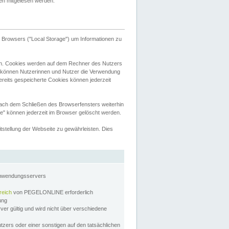
tten mitgelesen werden.
Browsers ("Local Storage") um Informationen zu
n. Cookies werden auf dem Rechner des Nutzers
 können Nutzerinnen und Nutzer die Verwendung
ereits gespeicherte Cookies können jederzeit
nach dem Schließen des Browserfensters weiterhin
e" können jederzeit im Browser gelöscht werden.
stellung der Webseite zu gewährleisten. Dies
Anwendungsservers
reich
von PEGELONLINE erforderlich
zung
rver gültig und wird nicht über verschiedene
utzers oder einer sonstigen auf den tatsächlichen