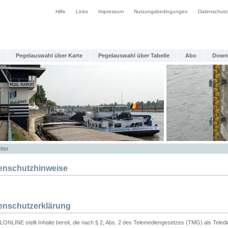
Hilfe
Links
Impressum
Nutzungsbedingungen
Datenschutz
Pegelauswahl über Karte
Pegelauswahl über Tabelle
Abo
Down
tter
enschutzhinweise
enschutzerklärung
ONLINE stellt Inhalte bereit, die nach § 2, Abs. 2 des Telemediengesetzes (TMG) als Teled