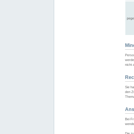
pege
Min
Perso
werde
nicht 
Rec
Sie h
den Z
Thema
Ans
Bei F
wende
Die zu