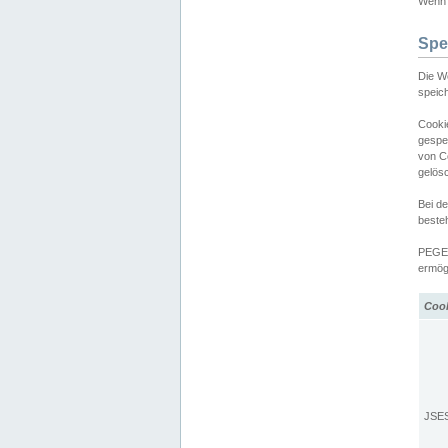
Wenn d
Spe
Die W
speic
Cooki
gespe
von C
gelös
Bei d
beste
PEGEL
ermögl
Coo
JSE