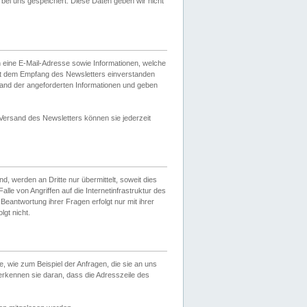
ei uns gespeichert. Diese Daten geben wir nicht
 eine E-Mail-Adresse sowie Informationen, welche
it dem Empfang des Newsletters einverstanden
sand der angeforderten Informationen und geben
 Versand des Newsletters können sie jederzeit
, werden an Dritte nur übermittelt, soweit dies
lle von Angriffen auf die Internetinfrastruktur des
Beantwortung ihrer Fragen erfolgt nur mit ihrer
gt nicht.
, wie zum Beispiel der Anfragen, die sie an uns
erkennen sie daran, dass die Adresszeile des