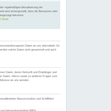
 der regelmäßigen Aktualisierung der
omit wird sichergestellt, dass die Benutzerin oder
 angezeigt bekommt.
 Mobil
 personenbezogenen Daten an uns übermitteln. Es
werden solche Daten nicht gesammelt und auch
ogenen Daten, deren Herkunft und Empfänger und
er Daten. Hierzu sowie zu weiteren Fragen zum
 Adresse an uns wenden.
neraldirektion Wasserstraßen und Schifffahrt
nd Informationsfreiheit (BfDI).