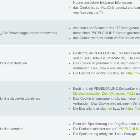
Nutzer zurückverfolgbaren Information
das Cookie ist auf HttpOnly gesetzt und dam
von "session theft")
wird von LoadBalancer des ITZBund gesetzt
JOr0zbowdfkqgskdxhlvsebttswszdq
demselben PEGELONLINE Knoten geleitetet w
das Cookie wird mit einem Verfallsdatum vo
Bestimmt, ob PEGELONLINE die Messwer
setzen soll (Default ist MNW/MHW). Dies wirk
online.limitrelation
Das Cookie ist permanent, d.h. nach einem 
vorhanden. Das Cookie wird mit einem Verfa
Die Einstellung erfolgt
hier
bzw. bei
https://w
Bestimmt, ob PEGELONLINE Zeitpunkte in
Mitteleuropäischer Zeit (Winterzeit, MEZ)
anz
lonline.displaydstdatetimes
Das Cookie ist permanent, d.h. nach einem 
vorhanden. Das Cookie wird mit einem Verfa
Die Einstellung erfolgt
hier
bzw. bei
https://w
Dient der Speicherung von Pegelfavoriten 
online.favorites
Die Funktion existiert nur auf
PEGELONLINE
Die Speicherung erfolgt im "Local Storage"