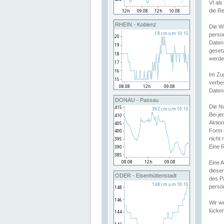
VI al
die R
RHEIN - Koblenz
Die W
perso
Daten
geset
werde
Im Zu
verbe
Daten
DONAU - Passau
Die N
Bei j
Aktion
Form 
nicht 
Eine R
Eine 
dieser
ODER - Eisenhüttenstadt
des P
persön
Wir we
lücken