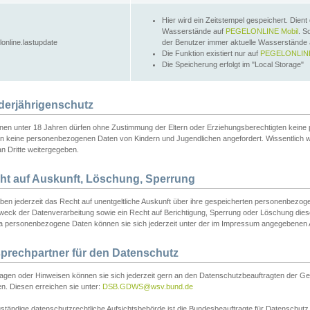
Hier wird ein Zeitstempel gespeichert. Dient
Wasserstände auf
PEGELONLINE Mobil
. S
lonline.lastupdate
der Benutzer immer aktuelle Wasserstände
Die Funktion existiert nur auf
PEGELONLINE
Die Speicherung erfolgt im "Local Storage"
derjährigenschutz
nen unter 18 Jahren dürfen ohne Zustimmung der Eltern oder Erziehungsberechtigten keine
n keine personenbezogenen Daten von Kindern und Jugendlichen angefordert. Wissentlich 
an Dritte weitergegeben.
ht auf Auskunft, Löschung, Sperrung
aben jederzeit das Recht auf unentgeltliche Auskunft über ihre gespeicherten personenbez
weck der Datenverarbeitung sowie ein Recht auf Berichtigung, Sperrung oder Löschung dies
 personenbezogene Daten können sie sich jederzeit unter der im Impressum angegebenen
prechpartner für den Datenschutz
ragen oder Hinweisen können sie sich jederzeit gern an den Datenschutzbeauftragten der Ge
n. Diesen erreichen sie unter:
DSB.GDWS@wsv.bund.de
ständige datenschutzrechtliche Aufsichtsbehörde ist die Bundesbeauftragte für Datenschutz u