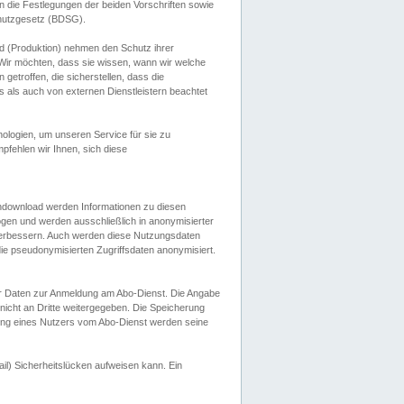
 die Festlegungen der beiden Vorschriften sowie
hutzgesetz (BDSG).
 (Produktion) nehmen den Schutz ihrer
ir möchten, dass sie wissen, wann wir welche
etroffen, die sicherstellen, dass die
 als auch von externen Dienstleistern beachtet
ologien, um unseren Service für sie zu
fehlen wir Ihnen, sich diese
endownload werden Informationen zu diesen
ogen und werden ausschließlich in anonymisierter
verbessern. Auch werden diese Nutzungsdaten
ie pseudonymisierten Zugriffsdaten anonymisiert.
her Daten zur Anmeldung am Abo-Dienst. Die Angabe
 nicht an Dritte weitergegeben. Die Speicherung
dung eines Nutzers vom Abo-Dienst werden seine
il) Sicherheitslücken aufweisen kann. Ein