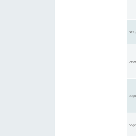
NSC_
pegel
pege
pegel