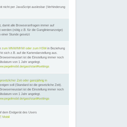
it nicht per JavaScript auslesbar (Verhinderung
, damit alle Browseranfragen immer auf
erden (nötig z.B. für die Ganglinienanzeige)
n einer Stunde gesetzt
te
zum MNW/MHW oder zum HSW
in Beziehung
t sich z.B. auf die Kartendarstellung aus.
Browserneustart ist die Einstellung immer noch
llsdatum von 1 Jahr angelegt.
ww.pegelmobil.de/gast/start#settings
gesetzlicher Zeit oder ganzjährig in
eigen soll (Standard ist die gesetzliche Zeit).
Browserneustart ist die Einstellung immer noch
llsdatum von 1 Jahr angelegt.
ww.pegelmobil.de/gast/start#settings
auf dem Endgerät des Users
 Mobil