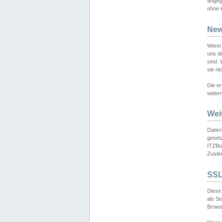
angeg
ohne i
New
Wenn 
uns d
sind.
sie ni
Die er
widerr
Wei
Daten,
gesetz
ITZBun
Zusti
SSL
Diese 
als S
Browse