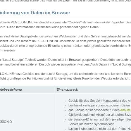
ie Verschlüsselung aktiviert ist, können die Daten, die sie an uns übermitteln, nicht von Dri
icherung von Daten im Browser
ebseite PEGELONLINE verwendet sogenannte "Cookies" als auch den lokalen Speicher des 
hern. Diese Informationen beinhalten keine personenbezogenen Daten.
es sind kleine Datenpakete, die zwischen Webbrowser und dem Server ausgetauscht werde
ichert und von diesem an PEGELONLINE übermittelt. In dem jeweils genutzten Webbrowser
ookies durch eine entsprechende Einstellung einschränken oder grundsätzlich verhindern. B
cht werden.
er "Local Storage" Technik werden Daten lokal im Browser gespeichert. Diese können auch 
hen und bei einem späteren Besuch wieder ausgelesen werden. Auch Daten im "Local Storag
ONLINE nutzt Cookies und den Local Storage, um die technisch sichere und korrekte Bereit
icht grundlegende Funktionen und ist für die einwandfreie Funktion der Website erforderlich.
kiebezeichung
Einsatzzweck
Cookie für das Session-Management des 
beinhaltet keine personenbezogenen Daten
das Cookie ist insbesondere für den
Abo-Be
Gültigkeit endet mit Ablauf der aktuellen Sit
die Session-ID ist nur auf dem jeweiligen Se
SSIONID
Server-Instanzen synchronisiert
basiert insbesondere nicht auf der IP des N