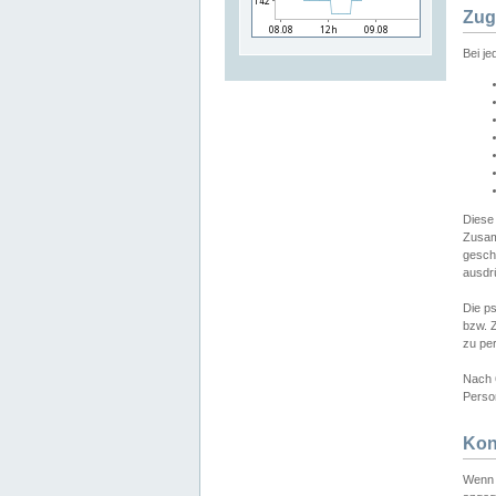
Zug
Bei j
Diese
Zusam
gesch
ausdrü
Die p
bzw. 
zu pe
Nach 
Person
Kon
Wenn 