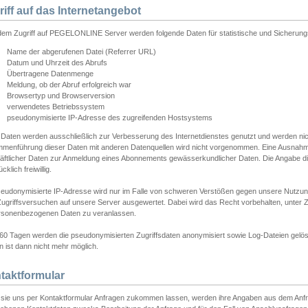
riff auf das Internetangebot
edem Zugriff auf PEGELONLINE Server werden folgende Daten für statistische und Sicherun
Name der abgerufenen Datei (Referrer URL)
Datum und Uhrzeit des Abrufs
Übertragene Datenmenge
Meldung, ob der Abruf erfolgreich war
Browsertyp und Browserversion
verwendetes Betriebssystem
pseudonymisierte IP-Adresse des zugreifenden Hostsystems
 Daten werden ausschließlich zur Verbesserung des Internetdienstes genutzt und werden ni
menführung dieser Daten mit anderen Datenquellen wird nicht vorgenommen. Eine Ausnahme 
äftlicher Daten zur Anmeldung eines Abonnements gewässerkundlicher Daten. Die Angabe die
cklich freiwillig.
seudonymisierte IP-Adresse wird nur im Falle von schweren Verstößen gegen unsere Nutzun
Zugriffsversuchen auf unsere Server ausgewertet. Dabei wird das Recht vorbehalten, unter Z
rsonenbezogenen Daten zu veranlassen.
60 Tagen werden die pseudonymisierten Zugriffsdaten anonymisiert sowie Log-Dateien gelösc
 ist dann nicht mehr möglich.
taktformular
sie uns per Kontaktformular Anfragen zukommen lassen, werden ihre Angaben aus dem Anfrag