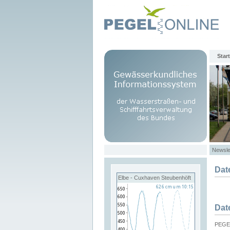
Start
Newsle
Dat
Elbe - Cuxhaven Steubenhöft
Dat
PEGEL