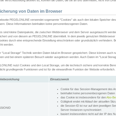
ie Verschlüsselung aktiviert ist, können die Daten, die sie an uns übermitteln, nicht von Dri
icherung von Daten im Browser
ebseite PEGELONLINE verwendet sogenannte "Cookies" als auch den lokalen Speicher des 
hern. Diese Informationen beinhalten keine personenbezogenen Daten.
es sind kleine Datenpakete, die zwischen Webbrowser und dem Server ausgetauscht werde
ichert und von diesem an PEGELONLINE übermittelt. In dem jeweils genutzten Webbrowser
ookies durch eine entsprechende Einstellung einschränken oder grundsätzlich verhindern. B
cht werden.
er "Local Storage" Technik werden Daten lokal im Browser gespeichert. Diese können auch 
hen und bei einem späteren Besuch wieder ausgelesen werden. Auch Daten im "Local Storag
ONLINE nutzt Cookies und den Local Storage, um die technisch sichere und korrekte Bereit
icht grundlegende Funktionen und ist für die einwandfreie Funktion der Website erforderlich.
kiebezeichung
Einsatzzweck
Cookie für das Session-Management des 
beinhaltet keine personenbezogenen Daten
das Cookie ist insbesondere für den
Abo-Be
Gültigkeit endet mit Ablauf der aktuellen Sit
die Session-ID ist nur auf dem jeweiligen Se
SSIONID
Server-Instanzen synchronisiert
basiert insbesondere nicht auf der IP des N