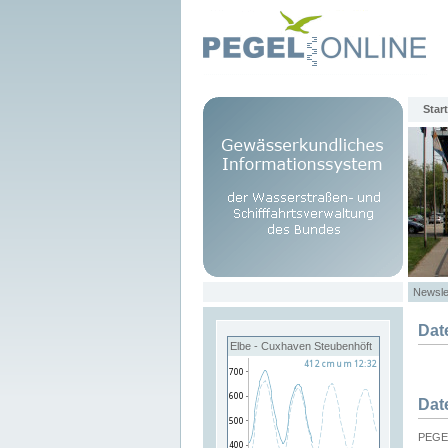
Start
Newsle
Dat
Elbe - Cuxhaven Steubenhöft
Dat
PEGEL