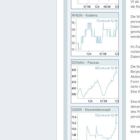
VI al
die R
RHEIN - Koblenz
Die W
perso
Daten
geset
werde
Im Zu
verbe
Daten
DONAU - Passau
Die N
Bei j
Aktion
Form 
nicht 
Eine R
Eine 
dieser
ODER - Eisenhüttenstadt
des P
persön
Wir we
lücken