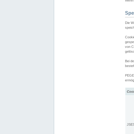
Wenn d
Spe
Die W
speic
Cooki
gespe
von C
gelös
Bei d
beste
PEGEL
ermögl
Coo
JSE