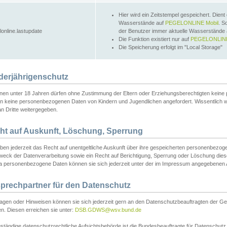
Hier wird ein Zeitstempel gespeichert. Dient
Wasserstände auf
PEGELONLINE Mobil
. S
lonline.lastupdate
der Benutzer immer aktuelle Wasserstände
Die Funktion existiert nur auf
PEGELONLINE
Die Speicherung erfolgt im "Local Storage"
derjährigenschutz
nen unter 18 Jahren dürfen ohne Zustimmung der Eltern oder Erziehungsberechtigten keine
n keine personenbezogenen Daten von Kindern und Jugendlichen angefordert. Wissentlich 
an Dritte weitergegeben.
ht auf Auskunft, Löschung, Sperrung
aben jederzeit das Recht auf unentgeltliche Auskunft über ihre gespeicherten personenbez
weck der Datenverarbeitung sowie ein Recht auf Berichtigung, Sperrung oder Löschung dies
 personenbezogene Daten können sie sich jederzeit unter der im Impressum angegebenen
prechpartner für den Datenschutz
ragen oder Hinweisen können sie sich jederzeit gern an den Datenschutzbeauftragten der Ge
n. Diesen erreichen sie unter:
DSB.GDWS@wsv.bund.de
ständige datenschutzrechtliche Aufsichtsbehörde ist die Bundesbeauftragte für Datenschutz u