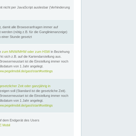
it nicht per JavaScript auslesbar (Verhinderung
, damit alle Browseranfragen immer auf
erden (nötig z.B. für die Ganglinienanzeige)
n einer Stunde gesetzt
te
zum MNW/MHW oder zum HSW
in Beziehung
t sich z.B. auf die Kartendarstellung aus.
Browserneustart ist die Einstellung immer noch
llsdatum von 1 Jahr angelegt.
ww.pegelmobil.de/gast/start#settings
gesetzlicher Zeit oder ganzjährig in
eigen soll (Standard ist die gesetzliche Zeit).
Browserneustart ist die Einstellung immer noch
llsdatum von 1 Jahr angelegt.
ww.pegelmobil.de/gast/start#settings
auf dem Endgerät des Users
 Mobil