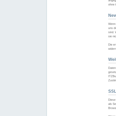
angeg
ohne i
New
Wenn 
uns d
sind.
sie ni
Die er
widerr
Wei
Daten,
gesetz
ITZBun
Zusti
SSL
Diese 
als S
Browse