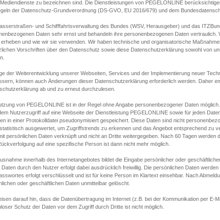
s Mediendienste zu bezeichnen sind. Die Dienstleistungen von PEGELONLINE berücksichtigen
egeln der Datenschutz-Grundverordnung (DS-GVO, EU 2016/679) und dem Bundesdatensc
asserstraßen- und Schifffahrtsverwaltung des Bundes (WSV, Herausgeber) und das ITZBund
nenbezogenen Daten sehr ernst und behandeln ihre personenbezogenen Daten vertraulich. W
 erheben und wie wir sie verwenden. Wir haben technische und organisatorische Maßnahmen g
zlichen Vorschriften über den Datenschutz sowie diese Datenschutzerklärung sowohl von uns
n.
ge der Weiterentwicklung unserer Webseiten, Services und der Implementierung neuer Techn
ssern, können auch Änderungen dieser Datenschutzerklärung erforderlich werden. Daher emp
schutzerklärung ab und zu erneut durchzulesen.
utzung von PEGELONLINE ist in der Regel ohne Angabe personenbezogener Daten möglich.
edem Nutzerzugriff auf eine Webseite der Dienstleistung PEGELONLINE sowie für jeden Dat
en in einer Protokolldatei pseudonymisiert gespeichert. Diese Daten sind nicht personenbez
statistisch ausgewertet, um Zugriffstrends zu erkennen und das Angebot entsprechend zu 
mit persönlichen Daten verknüpft und nicht an Dritte weitergegeben. Nach 60 Tagen werden d
ückverfolgung auf eine spezifische Person ist dann nicht mehr möglich.
Ausnahme innerhalb des Internetangebotes bildet die Eingabe persönlicher oder geschäftlic
 Daten durch den Nutzer erfolgt dabei ausdrücklich freiwillig. Die persönlichen Daten werden
asswortes erfolgt verschlüsselt und ist für keine Person im Klartext einsehbar. Nach Abmel
lichen oder geschäftlichen Daten unmittelbar gelöscht.
isen darauf hin, dass die Datenübertragung im Internet (z.B. bei der Kommunikation per E-Ma
loser Schutz der Daten vor dem Zugriff durch Dritte ist nicht möglich.