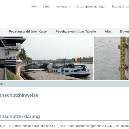
Hilfe
Links
Impressum
Nutzungsbedingungen
Datenschutz
Pegelauswahl über Karte
Pegelauswahl über Tabelle
Abo
Down
tter
enschutzhinweise
enschutzerklärung
ONLINE stellt Inhalte bereit, die nach § 2, Abs. 2 des Telemediengesetzes (TMG) als Teled