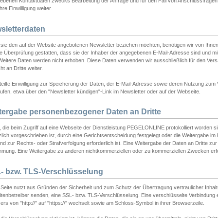
ebenen Kontaktdaten zwecks Bearbeitung der Anfrage und für den Fall von Anschlussfragen b
hre Einwilligung weiter.
sletterdaten
sie den auf der Website angebotenen Newsletter beziehen möchten, benötigen wir von Ihnen
ie Überprüfung gestatten, dass sie der Inhaber der angegebenen E-Mail-Adresse sind und m
 Weitere Daten werden nicht erhoben. Diese Daten verwenden wir ausschließlich für den Ver
cht an Dritte weiter.
teilte Einwilligung zur Speicherung der Daten, der E-Mail-Adresse sowie deren Nutzung zum
ufen, etwa über den "Newsletter kündigen"-Link im Newsletter oder auf der Webseite.
tergabe personenbezogener Daten an Dritte
 die beim Zugriff auf eine Webseite der Dienstleistung PEGELONLINE protokolliert worden sind
lich vorgeschrieben ist, durch eine Gerichtsentscheidung festgelegt oder die Weitergabe im Fa
d zur Rechts- oder Strafverfolgung erforderlich ist. Eine Weitergabe der Daten an Dritte zur 
mmung. Eine Weitergabe zu anderen nichtkommerziellen oder zu kommerziellen Zwecken erfol
- bzw. TLS-Verschlüsselung
Seite nutzt aus Gründen der Sicherheit und zum Schutz der Übertragung vertraulicher Inhalte
eitenbetreiber senden, eine SSL- bzw. TLS-Verschlüsselung. Eine verschlüsselte Verbindung 
rs von "http://" auf "https://" wechselt sowie am Schloss-Symbol in ihrer Browserzeile.