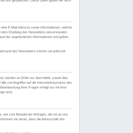
ei uns gespeichert. Diese Daten geben wir nicht
 eine E-Mail-Adresse sowie Informationen, welche
it dem Empfang des Newsletters einverstanden
sand der angeforderten Informationen und geben
 Versand des Newsletters können sie jederzeit
, werden an Dritte nur übermittelt, soweit dies
lle von Angriffen auf die Internetinfrastruktur des
Beantwortung ihrer Fragen erfolgt nur mit ihrer
gt nicht.
, wie zum Beispiel der Anfragen, die sie an uns
erkennen sie daran, dass die Adresszeile des