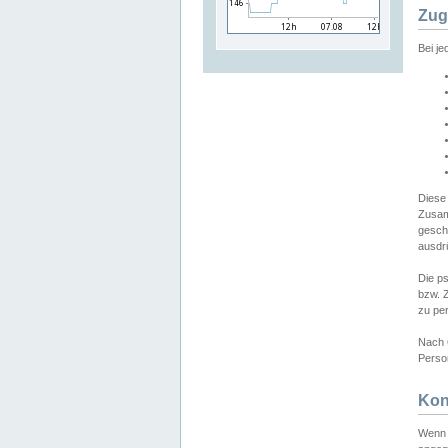
Zug
Bei j
Diese
Zusam
gesch
ausdrü
Die p
bzw. 
zu pe
Nach 
Person
Kon
Wenn 