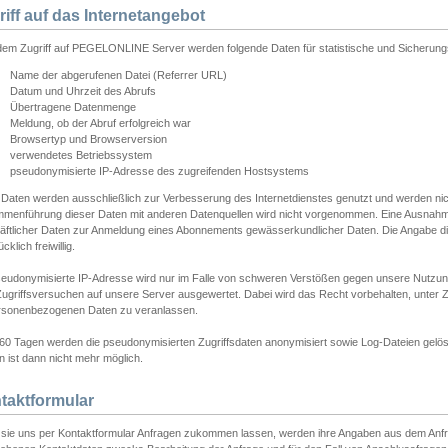
riff auf das Internetangebot
edem Zugriff auf PEGELONLINE Server werden folgende Daten für statistische und Sicherun
Name der abgerufenen Datei (Referrer URL)
Datum und Uhrzeit des Abrufs
Übertragene Datenmenge
Meldung, ob der Abruf erfolgreich war
Browsertyp und Browserversion
verwendetes Betriebssystem
pseudonymisierte IP-Adresse des zugreifenden Hostsystems
 Daten werden ausschließlich zur Verbesserung des Internetdienstes genutzt und werden ni
menführung dieser Daten mit anderen Datenquellen wird nicht vorgenommen. Eine Ausnahme 
äftlicher Daten zur Anmeldung eines Abonnements gewässerkundlicher Daten. Die Angabe die
cklich freiwillig.
seudonymisierte IP-Adresse wird nur im Falle von schweren Verstößen gegen unsere Nutzun
Zugriffsversuchen auf unsere Server ausgewertet. Dabei wird das Recht vorbehalten, unter Z
rsonenbezogenen Daten zu veranlassen.
60 Tagen werden die pseudonymisierten Zugriffsdaten anonymisiert sowie Log-Dateien gelösc
 ist dann nicht mehr möglich.
taktformular
sie uns per Kontaktformular Anfragen zukommen lassen, werden ihre Angaben aus dem Anfrag