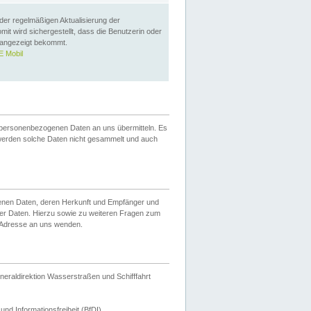
 der regelmäßigen Aktualisierung der
omit wird sichergestellt, dass die Benutzerin oder
 angezeigt bekommt.
 Mobil
 personenbezogenen Daten an uns übermitteln. Es
werden solche Daten nicht gesammelt und auch
ogenen Daten, deren Herkunft und Empfänger und
er Daten. Hierzu sowie zu weiteren Fragen zum
 Adresse an uns wenden.
neraldirektion Wasserstraßen und Schifffahrt
nd Informationsfreiheit (BfDI).