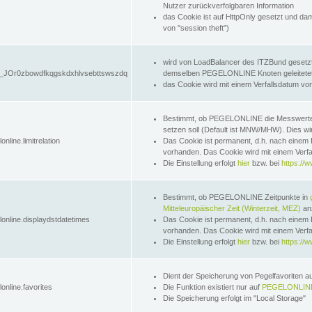
Nutzer zurückverfolgbaren Information
das Cookie ist auf HttpOnly gesetzt und dam
von "session theft")
wird von LoadBalancer des ITZBund gesetzt
JOr0zbowdfkqgskdxhlvsebttswszdq
demselben PEGELONLINE Knoten geleitetet w
das Cookie wird mit einem Verfallsdatum vo
Bestimmt, ob PEGELONLINE die Messwer
setzen soll (Default ist MNW/MHW). Dies wirk
online.limitrelation
Das Cookie ist permanent, d.h. nach einem 
vorhanden. Das Cookie wird mit einem Verfa
Die Einstellung erfolgt
hier
bzw. bei
https://w
Bestimmt, ob PEGELONLINE Zeitpunkte in
Mitteleuropäischer Zeit (Winterzeit, MEZ)
anz
lonline.displaydstdatetimes
Das Cookie ist permanent, d.h. nach einem 
vorhanden. Das Cookie wird mit einem Verfa
Die Einstellung erfolgt
hier
bzw. bei
https://w
Dient der Speicherung von Pegelfavoriten 
online.favorites
Die Funktion existiert nur auf
PEGELONLINE
Die Speicherung erfolgt im "Local Storage"