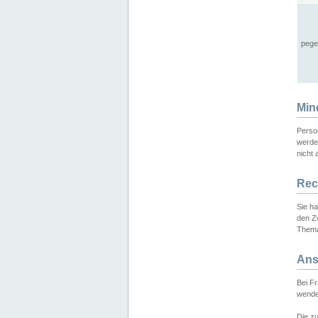
pege
Min
Perso
werde
nicht 
Rec
Sie h
den Z
Thema
Ans
Bei F
wende
Die zu