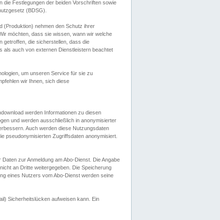
 die Festlegungen der beiden Vorschriften sowie
hutzgesetz (BDSG).
 (Produktion) nehmen den Schutz ihrer
ir möchten, dass sie wissen, wann wir welche
etroffen, die sicherstellen, dass die
 als auch von externen Dienstleistern beachtet
ologien, um unseren Service für sie zu
fehlen wir Ihnen, sich diese
endownload werden Informationen zu diesen
ogen und werden ausschließlich in anonymisierter
verbessern. Auch werden diese Nutzungsdaten
ie pseudonymisierten Zugriffsdaten anonymisiert.
her Daten zur Anmeldung am Abo-Dienst. Die Angabe
 nicht an Dritte weitergegeben. Die Speicherung
dung eines Nutzers vom Abo-Dienst werden seine
il) Sicherheitslücken aufweisen kann. Ein