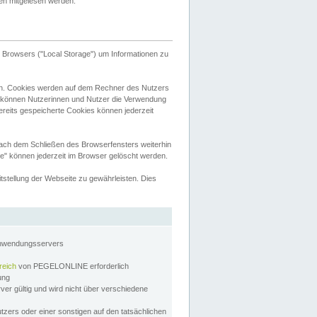
tten mitgelesen werden.
Browsers ("Local Storage") um Informationen zu
n. Cookies werden auf dem Rechner des Nutzers
 können Nutzerinnen und Nutzer die Verwendung
ereits gespeicherte Cookies können jederzeit
nach dem Schließen des Browserfensters weiterhin
e" können jederzeit im Browser gelöscht werden.
stellung der Webseite zu gewährleisten. Dies
Anwendungsservers
reich
von PEGELONLINE erforderlich
zung
rver gültig und wird nicht über verschiedene
utzers oder einer sonstigen auf den tatsächlichen