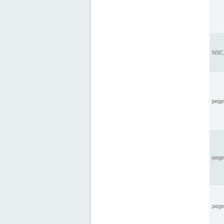
NSC_
pegel
pege
pegel