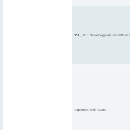
NSC_JOr0zbowdfkqgskdxhlvsebttsws
pegelonline.limitrelation