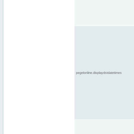
pegelonline.displaydstdatetimes