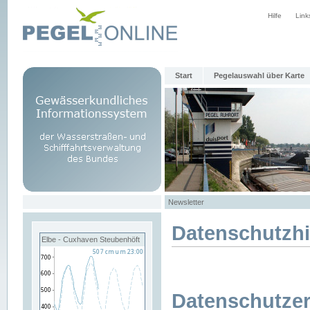
Hilfe
Link
Start
Pegelauswahl über Karte
Newsletter
Datenschutzh
Elbe - Cuxhaven Steubenhöft
Datenschutzer