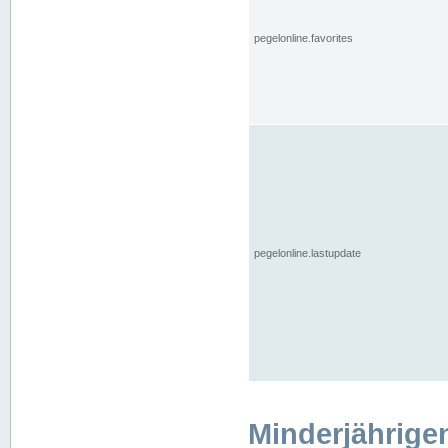
pegelonline.favorites
pegelonline.lastupdate
Minderjährige