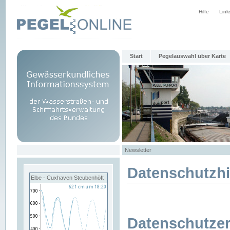
Hilfe
Link
Start
Pegelauswahl über Karte
Newsletter
Datenschutzh
Elbe - Cuxhaven Steubenhöft
Datenschutzer