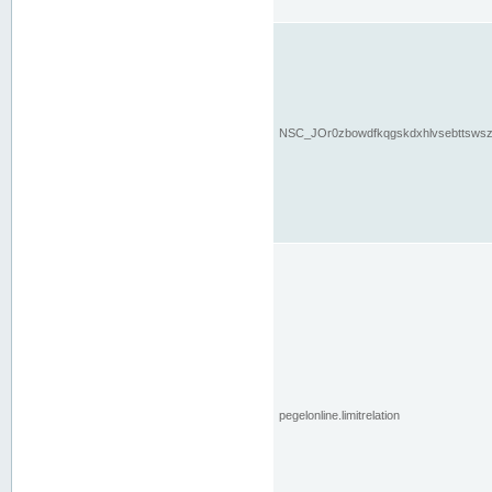
NSC_JOr0zbowdfkqgskdxhlvsebttsws
pegelonline.limitrelation