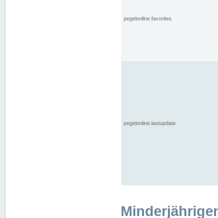
pegelonline.favorites
pegelonline.lastupdate
Minderjährige