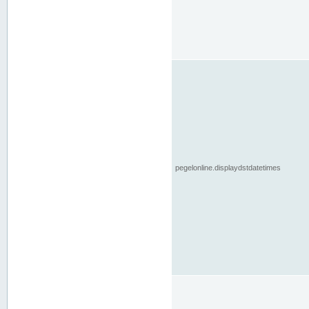
pegelonline.displaydstdatetimes