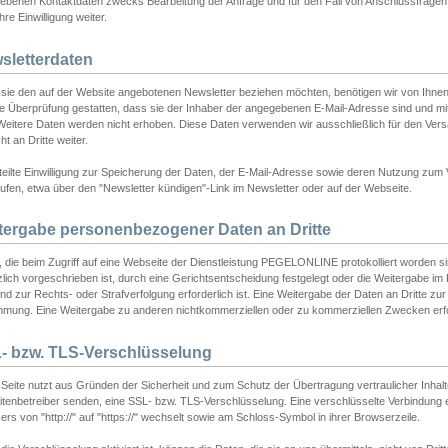
ebenen Kontaktdaten zwecks Bearbeitung der Anfrage und für den Fall von Anschlussfragen b
hre Einwilligung weiter.
sletterdaten
sie den auf der Website angebotenen Newsletter beziehen möchten, benötigen wir von Ihnen
ie Überprüfung gestatten, dass sie der Inhaber der angegebenen E-Mail-Adresse sind und m
 Weitere Daten werden nicht erhoben. Diese Daten verwenden wir ausschließlich für den Ver
cht an Dritte weiter.
teilte Einwilligung zur Speicherung der Daten, der E-Mail-Adresse sowie deren Nutzung zum
ufen, etwa über den "Newsletter kündigen"-Link im Newsletter oder auf der Webseite.
tergabe personenbezogener Daten an Dritte
 die beim Zugriff auf eine Webseite der Dienstleistung PEGELONLINE protokolliert worden sind
lich vorgeschrieben ist, durch eine Gerichtsentscheidung festgelegt oder die Weitergabe im Fa
d zur Rechts- oder Strafverfolgung erforderlich ist. Eine Weitergabe der Daten an Dritte zur 
mmung. Eine Weitergabe zu anderen nichtkommerziellen oder zu kommerziellen Zwecken erfol
- bzw. TLS-Verschlüsselung
Seite nutzt aus Gründen der Sicherheit und zum Schutz der Übertragung vertraulicher Inhalte
eitenbetreiber senden, eine SSL- bzw. TLS-Verschlüsselung. Eine verschlüsselte Verbindung 
rs von "http://" auf "https://" wechselt sowie am Schloss-Symbol in ihrer Browserzeile.