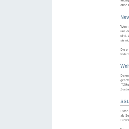
angeg
ohne i
New
Wenn 
uns d
sind.
sie ni
Die er
widerr
Wei
Daten,
gesetz
ITZBun
Zusti
SSL
Diese 
als S
Browse