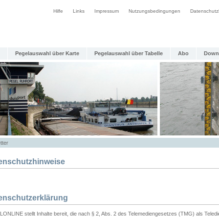
Hilfe
Links
Impressum
Nutzungsbedingungen
Datenschutz
Pegelauswahl über Karte
Pegelauswahl über Tabelle
Abo
Down
tter
enschutzhinweise
enschutzerklärung
ONLINE stellt Inhalte bereit, die nach § 2, Abs. 2 des Telemediengesetzes (TMG) als Teled