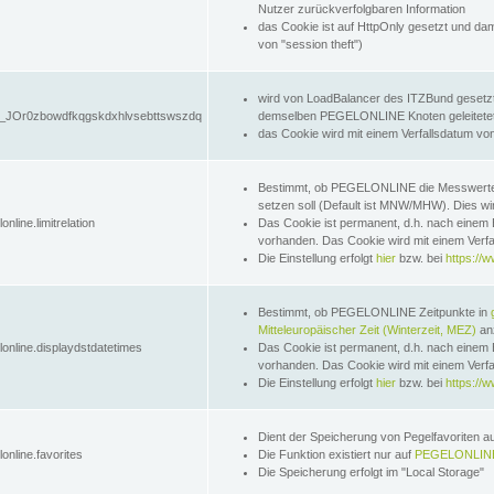
Nutzer zurückverfolgbaren Information
das Cookie ist auf HttpOnly gesetzt und dam
von "session theft")
wird von LoadBalancer des ITZBund gesetzt
JOr0zbowdfkqgskdxhlvsebttswszdq
demselben PEGELONLINE Knoten geleitetet w
das Cookie wird mit einem Verfallsdatum vo
Bestimmt, ob PEGELONLINE die Messwer
setzen soll (Default ist MNW/MHW). Dies wirk
online.limitrelation
Das Cookie ist permanent, d.h. nach einem 
vorhanden. Das Cookie wird mit einem Verfa
Die Einstellung erfolgt
hier
bzw. bei
https://w
Bestimmt, ob PEGELONLINE Zeitpunkte in
Mitteleuropäischer Zeit (Winterzeit, MEZ)
anz
lonline.displaydstdatetimes
Das Cookie ist permanent, d.h. nach einem 
vorhanden. Das Cookie wird mit einem Verfa
Die Einstellung erfolgt
hier
bzw. bei
https://w
Dient der Speicherung von Pegelfavoriten 
online.favorites
Die Funktion existiert nur auf
PEGELONLINE
Die Speicherung erfolgt im "Local Storage"