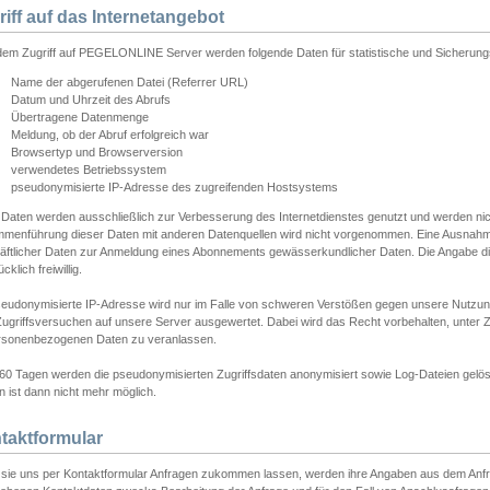
riff auf das Internetangebot
edem Zugriff auf PEGELONLINE Server werden folgende Daten für statistische und Sicherun
Name der abgerufenen Datei (Referrer URL)
Datum und Uhrzeit des Abrufs
Übertragene Datenmenge
Meldung, ob der Abruf erfolgreich war
Browsertyp und Browserversion
verwendetes Betriebssystem
pseudonymisierte IP-Adresse des zugreifenden Hostsystems
 Daten werden ausschließlich zur Verbesserung des Internetdienstes genutzt und werden ni
menführung dieser Daten mit anderen Datenquellen wird nicht vorgenommen. Eine Ausnahme 
äftlicher Daten zur Anmeldung eines Abonnements gewässerkundlicher Daten. Die Angabe die
cklich freiwillig.
seudonymisierte IP-Adresse wird nur im Falle von schweren Verstößen gegen unsere Nutzun
Zugriffsversuchen auf unsere Server ausgewertet. Dabei wird das Recht vorbehalten, unter Z
rsonenbezogenen Daten zu veranlassen.
60 Tagen werden die pseudonymisierten Zugriffsdaten anonymisiert sowie Log-Dateien gelösc
 ist dann nicht mehr möglich.
taktformular
sie uns per Kontaktformular Anfragen zukommen lassen, werden ihre Angaben aus dem Anfrag