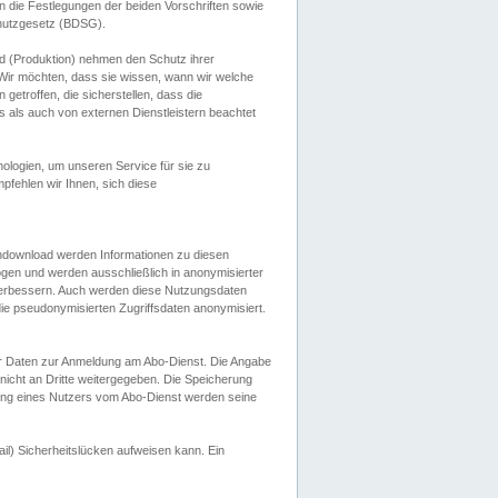
 die Festlegungen der beiden Vorschriften sowie
hutzgesetz (BDSG).
 (Produktion) nehmen den Schutz ihrer
ir möchten, dass sie wissen, wann wir welche
etroffen, die sicherstellen, dass die
 als auch von externen Dienstleistern beachtet
ologien, um unseren Service für sie zu
fehlen wir Ihnen, sich diese
endownload werden Informationen zu diesen
ogen und werden ausschließlich in anonymisierter
verbessern. Auch werden diese Nutzungsdaten
ie pseudonymisierten Zugriffsdaten anonymisiert.
her Daten zur Anmeldung am Abo-Dienst. Die Angabe
 nicht an Dritte weitergegeben. Die Speicherung
dung eines Nutzers vom Abo-Dienst werden seine
il) Sicherheitslücken aufweisen kann. Ein