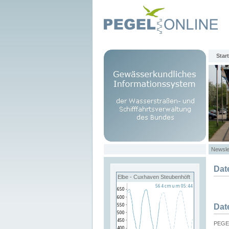
Start
Newsle
Dat
Elbe - Cuxhaven Steubenhöft
Dat
PEGEL