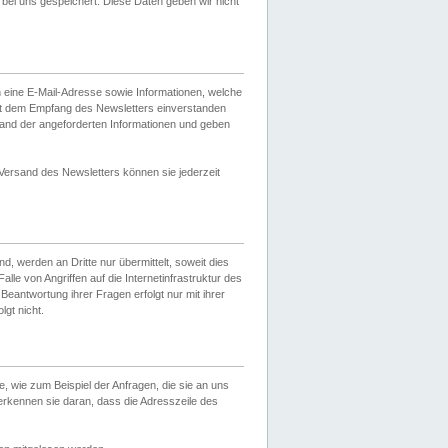
ei uns gespeichert. Diese Daten geben wir nicht
 eine E-Mail-Adresse sowie Informationen, welche
it dem Empfang des Newsletters einverstanden
sand der angeforderten Informationen und geben
 Versand des Newsletters können sie jederzeit
, werden an Dritte nur übermittelt, soweit dies
lle von Angriffen auf die Internetinfrastruktur des
Beantwortung ihrer Fragen erfolgt nur mit ihrer
gt nicht.
, wie zum Beispiel der Anfragen, die sie an uns
erkennen sie daran, dass die Adresszeile des