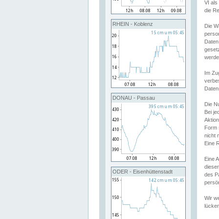
VI al
die R
RHEIN - Koblenz
Die W
perso
Daten
geset
werde
Im Zu
verbe
Daten
DONAU - Passau
Die N
Bei j
Aktion
Form 
nicht 
Eine R
Eine 
dieser
ODER - Eisenhüttenstadt
des P
persön
Wir we
lücken