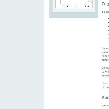
Zug
Bei j
Diese
Zusam
gesch
ausdrü
Die p
bzw. 
zu pe
Nach 
Person
Kon
Wenn 