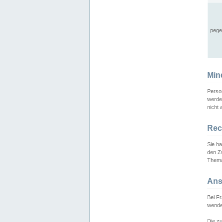
pege
Min
Perso
werde
nicht 
Rec
Sie h
den Z
Thema
Ans
Bei F
wende
Die zu