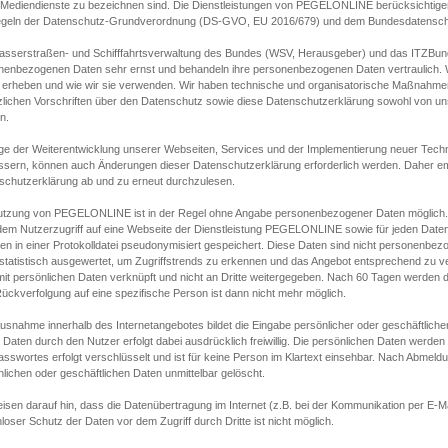
s Mediendienste zu bezeichnen sind. Die Dienstleistungen von PEGELONLINE berücksichtigen
egeln der Datenschutz-Grundverordnung (DS-GVO, EU 2016/679) und dem Bundesdatensc
asserstraßen- und Schifffahrtsverwaltung des Bundes (WSV, Herausgeber) und das ITZBund
nenbezogenen Daten sehr ernst und behandeln ihre personenbezogenen Daten vertraulich. W
 erheben und wie wir sie verwenden. Wir haben technische und organisatorische Maßnahmen g
zlichen Vorschriften über den Datenschutz sowie diese Datenschutzerklärung sowohl von uns
n.
ge der Weiterentwicklung unserer Webseiten, Services und der Implementierung neuer Techn
ssern, können auch Änderungen dieser Datenschutzerklärung erforderlich werden. Daher emp
schutzerklärung ab und zu erneut durchzulesen.
utzung von PEGELONLINE ist in der Regel ohne Angabe personenbezogener Daten möglich.
edem Nutzerzugriff auf eine Webseite der Dienstleistung PEGELONLINE sowie für jeden Dat
en in einer Protokolldatei pseudonymisiert gespeichert. Diese Daten sind nicht personenbez
statistisch ausgewertet, um Zugriffstrends zu erkennen und das Angebot entsprechend zu 
mit persönlichen Daten verknüpft und nicht an Dritte weitergegeben. Nach 60 Tagen werden d
ückverfolgung auf eine spezifische Person ist dann nicht mehr möglich.
Ausnahme innerhalb des Internetangebotes bildet die Eingabe persönlicher oder geschäftlic
 Daten durch den Nutzer erfolgt dabei ausdrücklich freiwillig. Die persönlichen Daten werden
asswortes erfolgt verschlüsselt und ist für keine Person im Klartext einsehbar. Nach Abmel
lichen oder geschäftlichen Daten unmittelbar gelöscht.
isen darauf hin, dass die Datenübertragung im Internet (z.B. bei der Kommunikation per E-Ma
loser Schutz der Daten vor dem Zugriff durch Dritte ist nicht möglich.