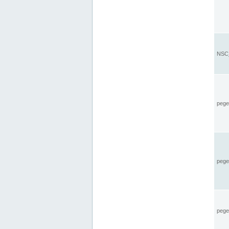
NSC_
pegel
pege
pegel