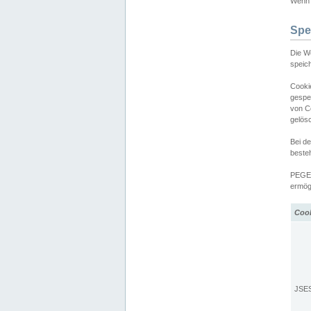
Wenn d
Spe
Die W
speic
Cooki
gespe
von C
gelös
Bei d
beste
PEGEL
ermögl
Coo
JSE