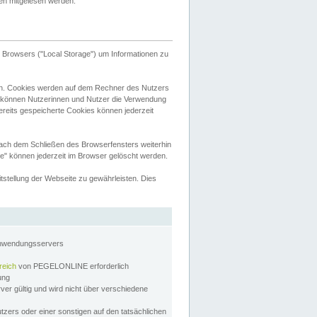
tten mitgelesen werden.
Browsers ("Local Storage") um Informationen zu
n. Cookies werden auf dem Rechner des Nutzers
 können Nutzerinnen und Nutzer die Verwendung
ereits gespeicherte Cookies können jederzeit
nach dem Schließen des Browserfensters weiterhin
e" können jederzeit im Browser gelöscht werden.
stellung der Webseite zu gewährleisten. Dies
Anwendungsservers
reich
von PEGELONLINE erforderlich
zung
rver gültig und wird nicht über verschiedene
utzers oder einer sonstigen auf den tatsächlichen