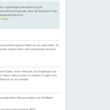
 der regelmäßigen Aktualisierung der
omit wird sichergestellt, dass die Benutzerin oder
 angezeigt bekommt.
 Mobil
 personenbezogenen Daten an uns übermitteln. Es
werden solche Daten nicht gesammelt und auch
ogenen Daten, deren Herkunft und Empfänger und
er Daten. Hierzu sowie zu weiteren Fragen zum
 Adresse an uns wenden.
neraldirektion Wasserstraßen und Schifffahrt
nd Informationsfreiheit (BfDI).