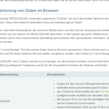
ie Verschlüsselung aktiviert ist, können die Daten, die sie an uns übermitteln, nicht von Dri
icherung von Daten im Browser
ebseite PEGELONLINE verwendet sogenannte "Cookies" als auch den lokalen Speicher des 
hern. Diese Informationen beinhalten keine personenbezogenen Daten.
es sind kleine Datenpakete, die zwischen Webbrowser und dem Server ausgetauscht werde
ichert und von diesem an PEGELONLINE übermittelt. In dem jeweils genutzten Webbrowser
ookies durch eine entsprechende Einstellung einschränken oder grundsätzlich verhindern. B
cht werden.
er "Local Storage" Technik werden Daten lokal im Browser gespeichert. Diese können auch 
hen und bei einem späteren Besuch wieder ausgelesen werden. Auch Daten im "Local Storag
ONLINE nutzt Cookies und den Local Storage, um die technisch sichere und korrekte Bereit
icht grundlegende Funktionen und ist für die einwandfreie Funktion der Website erforderlich.
kiebezeichung
Einsatzzweck
Cookie für das Session-Management des 
beinhaltet keine personenbezogenen Daten
das Cookie ist insbesondere für den
Abo-Be
Gültigkeit endet mit Ablauf der aktuellen Sit
die Session-ID ist nur auf dem jeweiligen Se
SSIONID
Server-Instanzen synchronisiert
basiert insbesondere nicht auf der IP des N