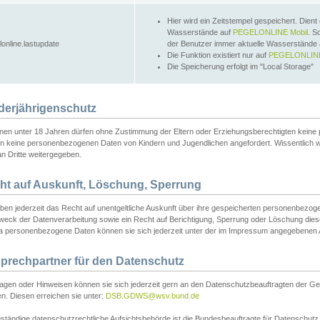
Hier wird ein Zeitstempel gespeichert. Dient
Wasserstände auf
PEGELONLINE Mobil
. S
lonline.lastupdate
der Benutzer immer aktuelle Wasserstände
Die Funktion existiert nur auf
PEGELONLINE
Die Speicherung erfolgt im "Local Storage"
derjährigenschutz
nen unter 18 Jahren dürfen ohne Zustimmung der Eltern oder Erziehungsberechtigten keine
n keine personenbezogenen Daten von Kindern und Jugendlichen angefordert. Wissentlich 
an Dritte weitergegeben.
ht auf Auskunft, Löschung, Sperrung
aben jederzeit das Recht auf unentgeltliche Auskunft über ihre gespeicherten personenbez
weck der Datenverarbeitung sowie ein Recht auf Berichtigung, Sperrung oder Löschung dies
 personenbezogene Daten können sie sich jederzeit unter der im Impressum angegebenen
prechpartner für den Datenschutz
ragen oder Hinweisen können sie sich jederzeit gern an den Datenschutzbeauftragten der Ge
n. Diesen erreichen sie unter:
DSB.GDWS@wsv.bund.de
ständige datenschutzrechtliche Aufsichtsbehörde ist die Bundesbeauftragte für Datenschutz u