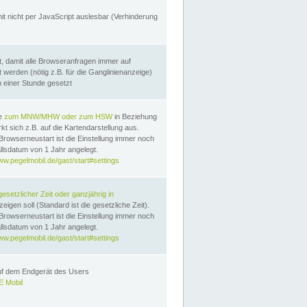
it nicht per JavaScript auslesbar (Verhinderung
, damit alle Browseranfragen immer auf
erden (nötig z.B. für die Ganglinienanzeige)
n einer Stunde gesetzt
te
zum MNW/MHW oder zum HSW
in Beziehung
t sich z.B. auf die Kartendarstellung aus.
Browserneustart ist die Einstellung immer noch
llsdatum von 1 Jahr angelegt.
ww.pegelmobil.de/gast/start#settings
gesetzlicher Zeit oder ganzjährig in
eigen soll (Standard ist die gesetzliche Zeit).
Browserneustart ist die Einstellung immer noch
llsdatum von 1 Jahr angelegt.
ww.pegelmobil.de/gast/start#settings
auf dem Endgerät des Users
 Mobil