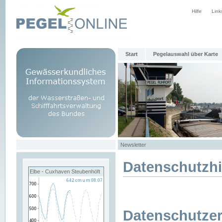
Hilfe
Link
Start
Pegelauswahl über Karte
Newsletter
Datenschutzh
Elbe - Cuxhaven Steubenhöft
Datenschutzer