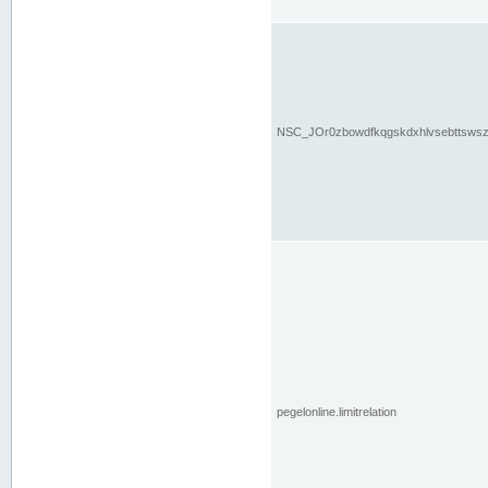
NSC_JOr0zbowdfkqgskdxhlvsebttsws
pegelonline.limitrelation