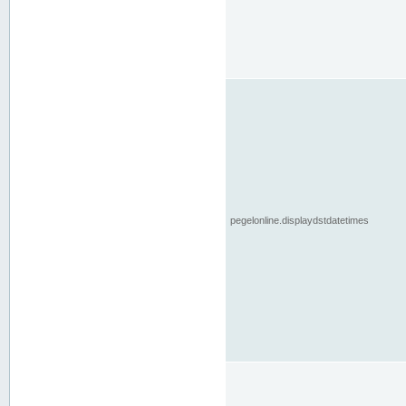
pegelonline.displaydstdatetimes