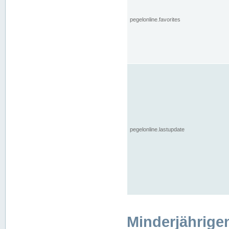
pegelonline.favorites
pegelonline.lastupdate
Minderjährige