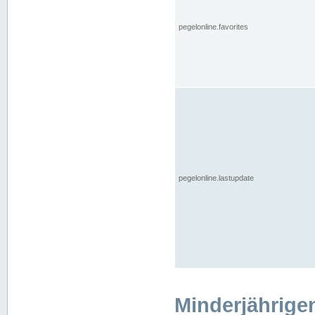
pegelonline.favorites
pegelonline.lastupdate
Minderjährige