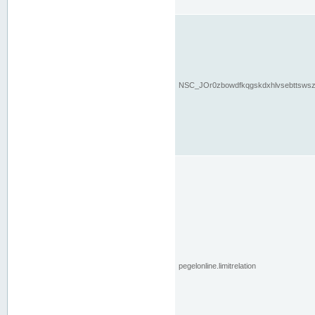
NSC_JOr0zbowdfkqgskdxhlvsebttsws
pegelonline.limitrelation