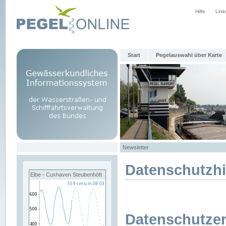
Hilfe
Link
Start
Pegelauswahl über Karte
Newsletter
Datenschutzh
Elbe - Cuxhaven Steubenhöft
Datenschutzer