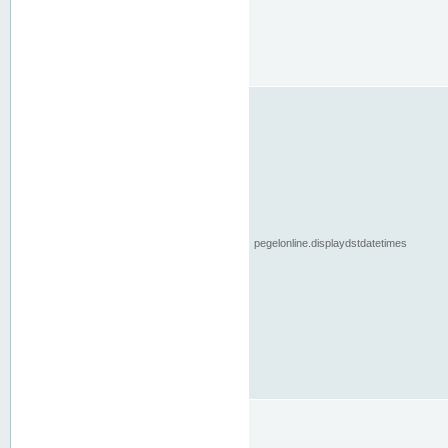
pegelonline.displaydstdatetimes