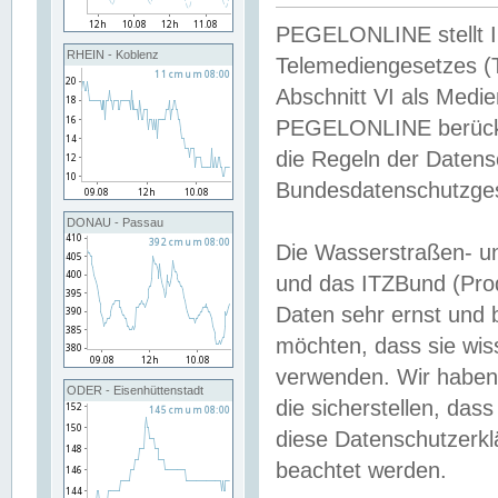
PEGELONLINE stellt Inh
RHEIN - Koblenz
Telemediengesetzes (
Abschnitt VI als Medie
PEGELONLINE berücksi
die Regeln der Date
Bundesdatenschutzge
DONAU - Passau
Die Wasserstraßen- u
und das ITZBund (Pro
Daten sehr ernst und 
möchten, dass sie wis
verwenden. Wir haben
ODER - Eisenhüttenstadt
die sicherstellen, das
diese Datenschutzerkl
beachtet werden.