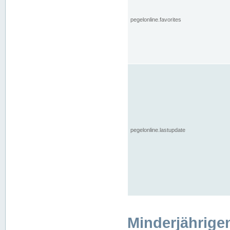
pegelonline.favorites
pegelonline.lastupdate
Minderjährige