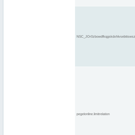
NSC_JOr0zbowdfkqgskdxhlvsebttsws
pegelonline.limitrelation