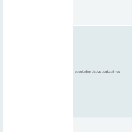
pegelonline.displaydstdatetimes