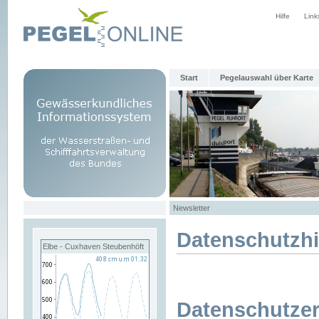
Hilfe
Link
Start
Pegelauswahl über Karte
Newsletter
Datenschutzh
Elbe - Cuxhaven Steubenhöft
Datenschutzer