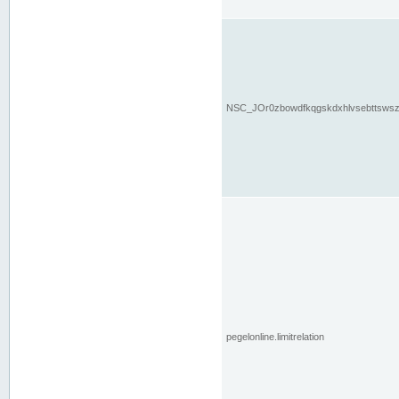
NSC_JOr0zbowdfkqgskdxhlvsebttsws
pegelonline.limitrelation