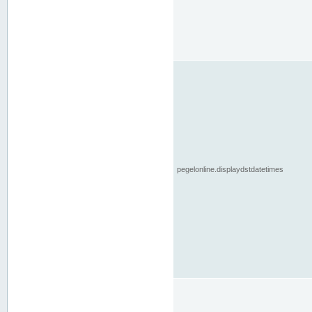
pegelonline.displaydstdatetimes