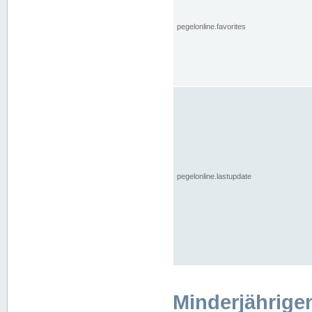
pegelonline.favorites
pegelonline.lastupdate
Minderjährige