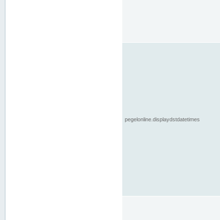
pegelonline.displaydstdatetimes