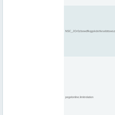
NSC_JOr0zbowdfkqgskdxhlvsebttsws
pegelonline.limitrelation