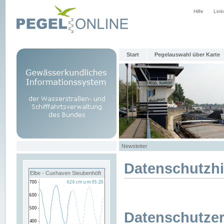
Hilfe
Link
Start
Pegelauswahl über Karte
Newsletter
Datenschutzh
Elbe - Cuxhaven Steubenhöft
Datenschutzer