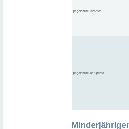
pegelonline.favorites
pegelonline.lastupdate
Minderjährige