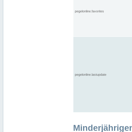
pegelonline.favorites
pegelonline.lastupdate
Minderjährige