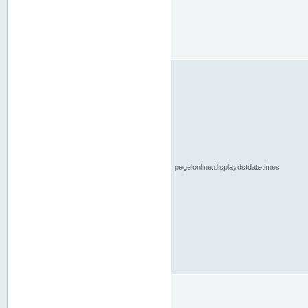
pegelonline.displaydstdatetimes