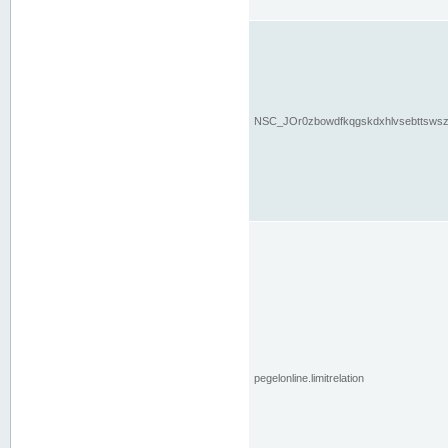
NSC_JOr0zbowdfkqgskdxhlvsebttsws
pegelonline.limitrelation