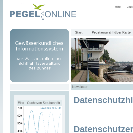
Hilfe
Link
Start
Pegelauswahl über Karte
Newsletter
Datenschutzh
Elbe - Cuxhaven Steubenhöft
Datenschutzer