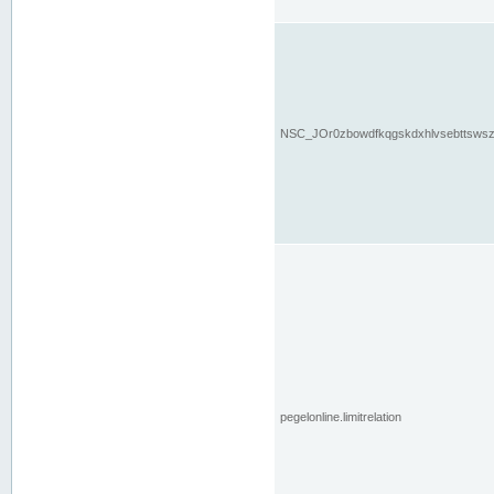
NSC_JOr0zbowdfkqgskdxhlvsebttsws
pegelonline.limitrelation