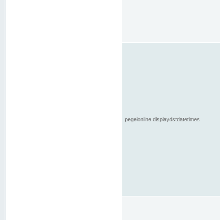
pegelonline.displaydstdatetimes