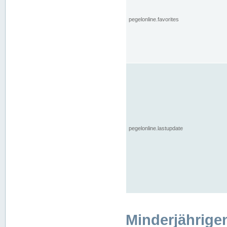
pegelonline.favorites
pegelonline.lastupdate
Minderjährige