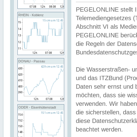
PEGELONLINE stellt Inh
RHEIN - Koblenz
Telemediengesetzes (
Abschnitt VI als Medie
PEGELONLINE berücksi
die Regeln der Date
Bundesdatenschutzge
DONAU - Passau
Die Wasserstraßen- u
und das ITZBund (Pro
Daten sehr ernst und 
möchten, dass sie wis
verwenden. Wir haben
ODER - Eisenhüttenstadt
die sicherstellen, das
diese Datenschutzerkl
beachtet werden.