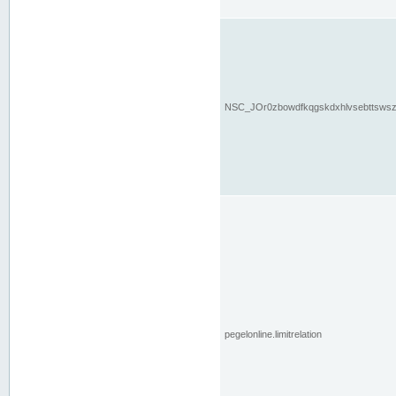
NSC_JOr0zbowdfkqgskdxhlvsebttsws
pegelonline.limitrelation