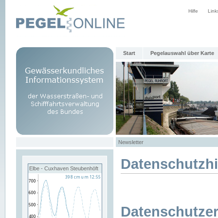
Hilfe
Link
Start
Pegelauswahl über Karte
Newsletter
Datenschutzh
Elbe - Cuxhaven Steubenhöft
Datenschutzer