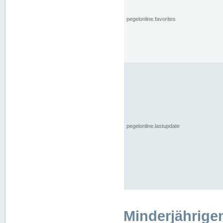
pegelonline.favorites
pegelonline.lastupdate
Minderjährige