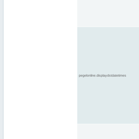
pegelonline.displaydstdatetimes