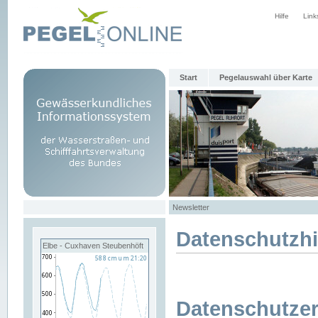
Hilfe
Link
Start
Pegelauswahl über Karte
Newsletter
Datenschutzh
Elbe - Cuxhaven Steubenhöft
Datenschutzer