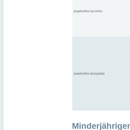
pegelonline.favorites
pegelonline.lastupdate
Minderjährige