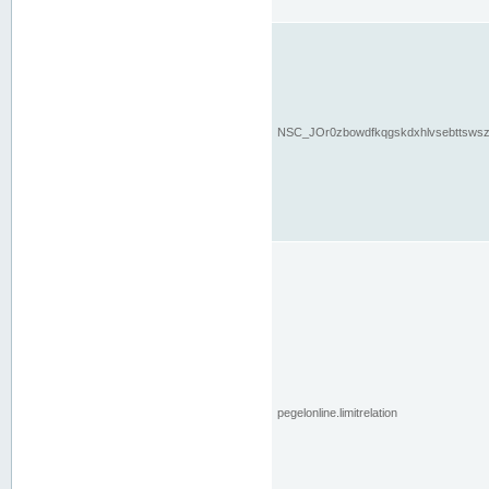
NSC_JOr0zbowdfkqgskdxhlvsebttsws
pegelonline.limitrelation