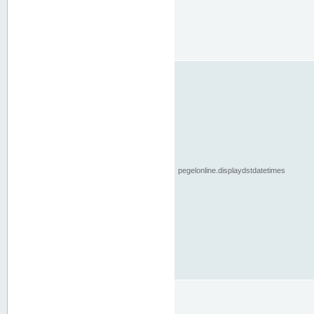
pegelonline.displaydstdatetimes