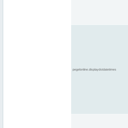
pegelonline.displaydstdatetimes