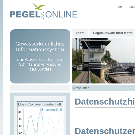
Hilfe
Link
Start
Pegelauswahl über Karte
Newsletter
Datenschutzh
Elbe - Cuxhaven Steubenhöft
Datenschutzer