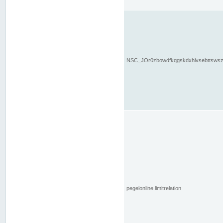
NSC_JOr0zbowdfkqgskdxhlvsebttsws
pegelonline.limitrelation