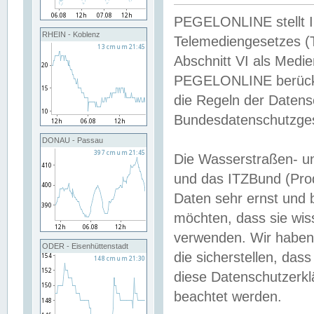
PEGELONLINE stellt Inh
RHEIN - Koblenz
Telemediengesetzes (
Abschnitt VI als Medie
PEGELONLINE berücksi
die Regeln der Date
Bundesdatenschutzge
DONAU - Passau
Die Wasserstraßen- u
und das ITZBund (Pro
Daten sehr ernst und 
möchten, dass sie wis
verwenden. Wir haben
ODER - Eisenhüttenstadt
die sicherstellen, das
diese Datenschutzerkl
beachtet werden.