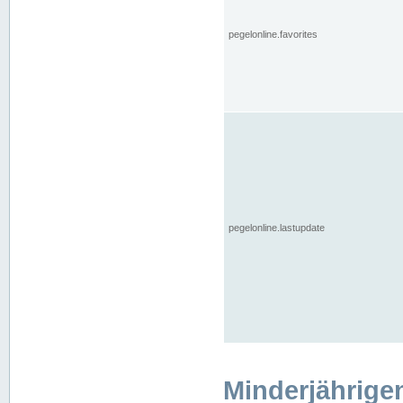
pegelonline.favorites
pegelonline.lastupdate
Minderjährige