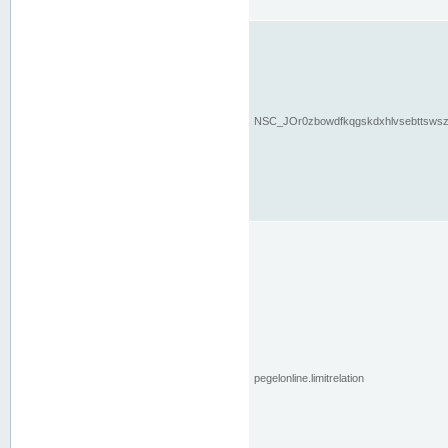
NSC_JOr0zbowdfkqgskdxhlvsebttsws
pegelonline.limitrelation