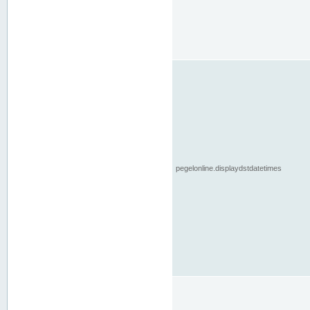
pegelonline.displaydstdatetimes