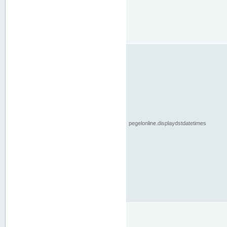
pegelonline.displaydstdatetimes