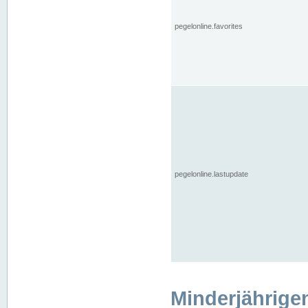
pegelonline.favorites
pegelonline.lastupdate
Minderjährige