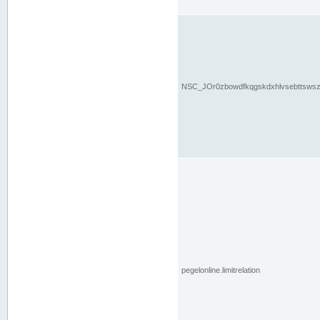
NSC_JOr0zbowdfkqgskdxhlvsebttsws
pegelonline.limitrelation