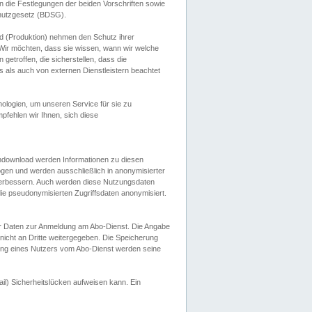
 die Festlegungen der beiden Vorschriften sowie
hutzgesetz (BDSG).
 (Produktion) nehmen den Schutz ihrer
ir möchten, dass sie wissen, wann wir welche
etroffen, die sicherstellen, dass die
 als auch von externen Dienstleistern beachtet
ologien, um unseren Service für sie zu
fehlen wir Ihnen, sich diese
endownload werden Informationen zu diesen
ogen und werden ausschließlich in anonymisierter
verbessern. Auch werden diese Nutzungsdaten
ie pseudonymisierten Zugriffsdaten anonymisiert.
her Daten zur Anmeldung am Abo-Dienst. Die Angabe
 nicht an Dritte weitergegeben. Die Speicherung
dung eines Nutzers vom Abo-Dienst werden seine
il) Sicherheitslücken aufweisen kann. Ein