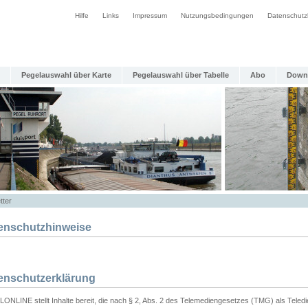
Hilfe
Links
Impressum
Nutzungsbedingungen
Datenschutz
Pegelauswahl über Karte
Pegelauswahl über Tabelle
Abo
Down
tter
enschutzhinweise
enschutzerklärung
ONLINE stellt Inhalte bereit, die nach § 2, Abs. 2 des Telemediengesetzes (TMG) als Teled