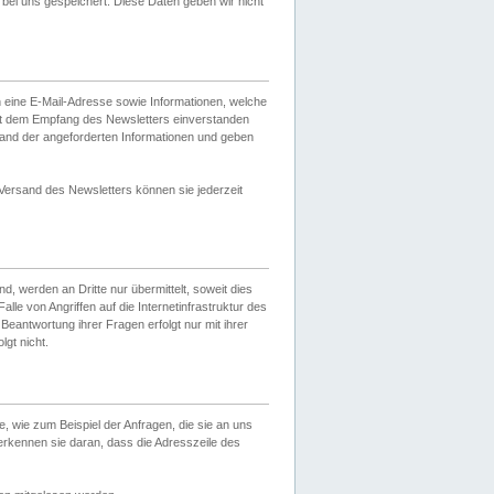
ei uns gespeichert. Diese Daten geben wir nicht
 eine E-Mail-Adresse sowie Informationen, welche
it dem Empfang des Newsletters einverstanden
sand der angeforderten Informationen und geben
 Versand des Newsletters können sie jederzeit
, werden an Dritte nur übermittelt, soweit dies
lle von Angriffen auf die Internetinfrastruktur des
Beantwortung ihrer Fragen erfolgt nur mit ihrer
gt nicht.
, wie zum Beispiel der Anfragen, die sie an uns
erkennen sie daran, dass die Adresszeile des