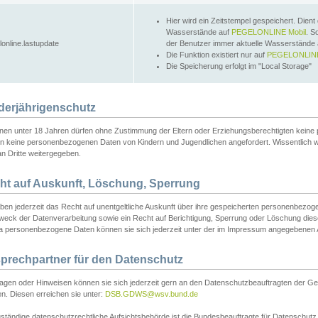
Hier wird ein Zeitstempel gespeichert. Dient
Wasserstände auf
PEGELONLINE Mobil
. S
lonline.lastupdate
der Benutzer immer aktuelle Wasserstände
Die Funktion existiert nur auf
PEGELONLINE
Die Speicherung erfolgt im "Local Storage"
derjährigenschutz
nen unter 18 Jahren dürfen ohne Zustimmung der Eltern oder Erziehungsberechtigten keine
n keine personenbezogenen Daten von Kindern und Jugendlichen angefordert. Wissentlich 
an Dritte weitergegeben.
ht auf Auskunft, Löschung, Sperrung
aben jederzeit das Recht auf unentgeltliche Auskunft über ihre gespeicherten personenbez
weck der Datenverarbeitung sowie ein Recht auf Berichtigung, Sperrung oder Löschung dies
 personenbezogene Daten können sie sich jederzeit unter der im Impressum angegebenen
prechpartner für den Datenschutz
ragen oder Hinweisen können sie sich jederzeit gern an den Datenschutzbeauftragten der Ge
n. Diesen erreichen sie unter:
DSB.GDWS@wsv.bund.de
ständige datenschutzrechtliche Aufsichtsbehörde ist die Bundesbeauftragte für Datenschutz u