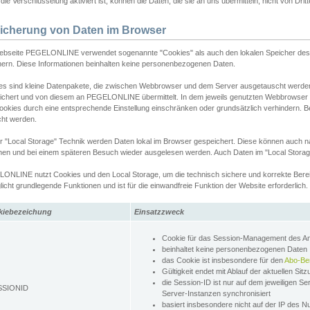
ie Verschlüsselung aktiviert ist, können die Daten, die sie an uns übermitteln, nicht von Dri
icherung von Daten im Browser
ebseite PEGELONLINE verwendet sogenannte "Cookies" als auch den lokalen Speicher des 
hern. Diese Informationen beinhalten keine personenbezogenen Daten.
es sind kleine Datenpakete, die zwischen Webbrowser und dem Server ausgetauscht werde
ichert und von diesem an PEGELONLINE übermittelt. In dem jeweils genutzten Webbrowser
ookies durch eine entsprechende Einstellung einschränken oder grundsätzlich verhindern. B
cht werden.
er "Local Storage" Technik werden Daten lokal im Browser gespeichert. Diese können auch 
hen und bei einem späteren Besuch wieder ausgelesen werden. Auch Daten im "Local Storag
ONLINE nutzt Cookies und den Local Storage, um die technisch sichere und korrekte Bereit
icht grundlegende Funktionen und ist für die einwandfreie Funktion der Website erforderlich.
kiebezeichung
Einsatzzweck
Cookie für das Session-Management des 
beinhaltet keine personenbezogenen Daten
das Cookie ist insbesondere für den
Abo-Be
Gültigkeit endet mit Ablauf der aktuellen Sit
die Session-ID ist nur auf dem jeweiligen Se
SSIONID
Server-Instanzen synchronisiert
basiert insbesondere nicht auf der IP des N