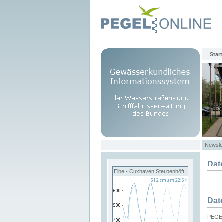
Start
Newsle
Dat
Elbe - Cuxhaven Steubenhöft
Dat
PEGEL