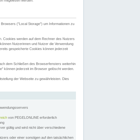
tten mitgelesen werden.
Browsers ("Local Storage") um Informationen zu
n. Cookies werden auf dem Rechner des Nutzers
 können Nutzerinnen und Nutzer die Verwendung
ereits gespeicherte Cookies können jederzeit
nach dem Schließen des Browserfensters weiterhin
e" können jederzeit im Browser gelöscht werden.
stellung der Webseite zu gewährleisten. Dies
Anwendungsservers
reich
von PEGELONLINE erforderlich
zung
rver gültig und wird nicht über verschiedene
utzers oder einer sonstigen auf den tatsächlichen