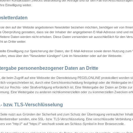
ebenen Kontaktdaten zwecks Bearbeitung der Anfrage und für den Fall von Anschlussfragen b
hre Einwilligung weiter.
sletterdaten
sie den auf der Website angebotenen Newsletter beziehen möchten, benötigen wir von Ihnen
ie Überprüfung gestatten, dass sie der Inhaber der angegebenen E-Mail-Adresse sind und m
 Weitere Daten werden nicht erhoben. Diese Daten verwenden wir ausschließlich für den Ver
cht an Dritte weiter.
teilte Einwilligung zur Speicherung der Daten, der E-Mail-Adresse sowie deren Nutzung zum
ufen, etwa über den "Newsletter kündigen"-Link im Newsletter oder auf der Webseite.
tergabe personenbezogener Daten an Dritte
 die beim Zugriff auf eine Webseite der Dienstleistung PEGELONLINE protokolliert worden sind
lich vorgeschrieben ist, durch eine Gerichtsentscheidung festgelegt oder die Weitergabe im Fa
d zur Rechts- oder Strafverfolgung erforderlich ist. Eine Weitergabe der Daten an Dritte zur 
mmung. Eine Weitergabe zu anderen nichtkommerziellen oder zu kommerziellen Zwecken erfol
- bzw. TLS-Verschlüsselung
Seite nutzt aus Gründen der Sicherheit und zum Schutz der Übertragung vertraulicher Inhalte
eitenbetreiber senden, eine SSL- bzw. TLS-Verschlüsselung. Eine verschlüsselte Verbindung 
rs von "http://" auf "https://" wechselt sowie am Schloss-Symbol in ihrer Browserzeile.