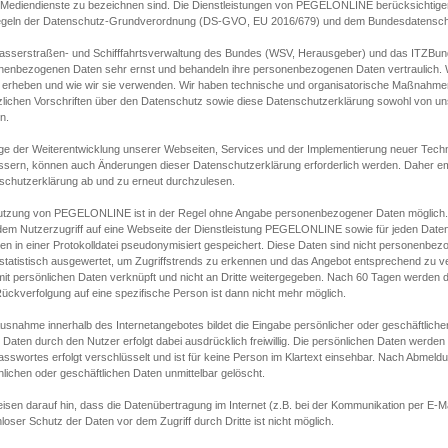
s Mediendienste zu bezeichnen sind. Die Dienstleistungen von PEGELONLINE berücksichtigen
egeln der Datenschutz-Grundverordnung (DS-GVO, EU 2016/679) und dem Bundesdatensc
asserstraßen- und Schifffahrtsverwaltung des Bundes (WSV, Herausgeber) und das ITZBund
nenbezogenen Daten sehr ernst und behandeln ihre personenbezogenen Daten vertraulich. W
 erheben und wie wir sie verwenden. Wir haben technische und organisatorische Maßnahmen g
zlichen Vorschriften über den Datenschutz sowie diese Datenschutzerklärung sowohl von uns
n.
ge der Weiterentwicklung unserer Webseiten, Services und der Implementierung neuer Techn
ssern, können auch Änderungen dieser Datenschutzerklärung erforderlich werden. Daher emp
schutzerklärung ab und zu erneut durchzulesen.
utzung von PEGELONLINE ist in der Regel ohne Angabe personenbezogener Daten möglich.
edem Nutzerzugriff auf eine Webseite der Dienstleistung PEGELONLINE sowie für jeden Dat
en in einer Protokolldatei pseudonymisiert gespeichert. Diese Daten sind nicht personenbez
statistisch ausgewertet, um Zugriffstrends zu erkennen und das Angebot entsprechend zu 
mit persönlichen Daten verknüpft und nicht an Dritte weitergegeben. Nach 60 Tagen werden d
ückverfolgung auf eine spezifische Person ist dann nicht mehr möglich.
Ausnahme innerhalb des Internetangebotes bildet die Eingabe persönlicher oder geschäftlic
 Daten durch den Nutzer erfolgt dabei ausdrücklich freiwillig. Die persönlichen Daten werden
asswortes erfolgt verschlüsselt und ist für keine Person im Klartext einsehbar. Nach Abmel
lichen oder geschäftlichen Daten unmittelbar gelöscht.
isen darauf hin, dass die Datenübertragung im Internet (z.B. bei der Kommunikation per E-Ma
loser Schutz der Daten vor dem Zugriff durch Dritte ist nicht möglich.