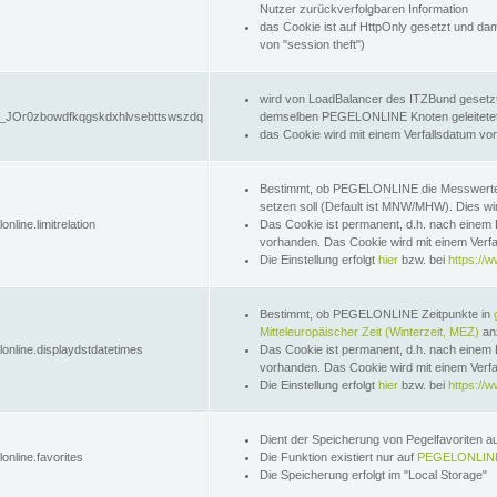
Nutzer zurückverfolgbaren Information
das Cookie ist auf HttpOnly gesetzt und dam
von "session theft")
wird von LoadBalancer des ITZBund gesetzt
JOr0zbowdfkqgskdxhlvsebttswszdq
demselben PEGELONLINE Knoten geleitetet w
das Cookie wird mit einem Verfallsdatum vo
Bestimmt, ob PEGELONLINE die Messwer
setzen soll (Default ist MNW/MHW). Dies wirk
online.limitrelation
Das Cookie ist permanent, d.h. nach einem 
vorhanden. Das Cookie wird mit einem Verfa
Die Einstellung erfolgt
hier
bzw. bei
https://w
Bestimmt, ob PEGELONLINE Zeitpunkte in
Mitteleuropäischer Zeit (Winterzeit, MEZ)
anz
lonline.displaydstdatetimes
Das Cookie ist permanent, d.h. nach einem 
vorhanden. Das Cookie wird mit einem Verfa
Die Einstellung erfolgt
hier
bzw. bei
https://w
Dient der Speicherung von Pegelfavoriten 
online.favorites
Die Funktion existiert nur auf
PEGELONLINE
Die Speicherung erfolgt im "Local Storage"