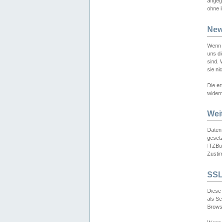
angeg
ohne i
New
Wenn 
uns d
sind.
sie ni
Die er
widerr
Wei
Daten,
gesetz
ITZBun
Zusti
SSL
Diese 
als S
Browse