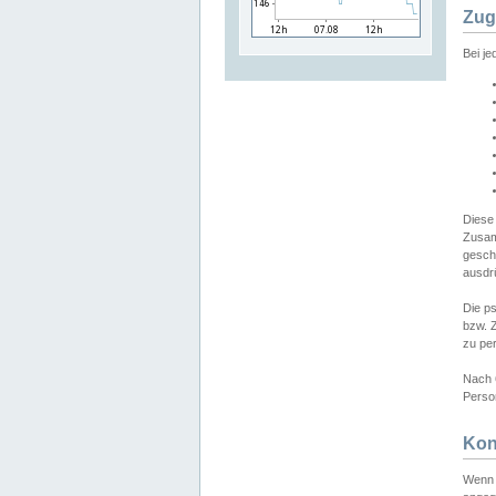
Zug
Bei j
Diese
Zusam
gesch
ausdrü
Die p
bzw. 
zu pe
Nach 
Person
Kon
Wenn 