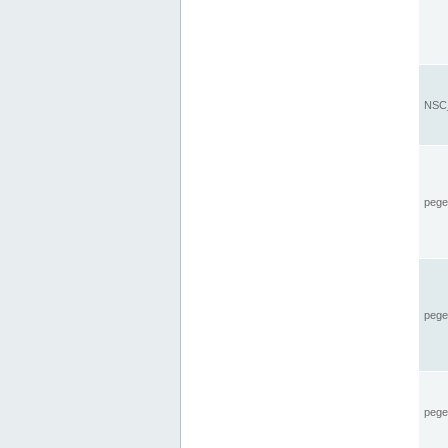
NSC_
pegel
pege
pegel