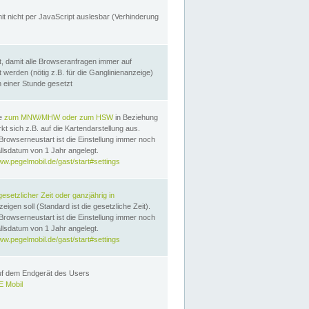
it nicht per JavaScript auslesbar (Verhinderung
, damit alle Browseranfragen immer auf
erden (nötig z.B. für die Ganglinienanzeige)
n einer Stunde gesetzt
te
zum MNW/MHW oder zum HSW
in Beziehung
t sich z.B. auf die Kartendarstellung aus.
Browserneustart ist die Einstellung immer noch
llsdatum von 1 Jahr angelegt.
ww.pegelmobil.de/gast/start#settings
gesetzlicher Zeit oder ganzjährig in
eigen soll (Standard ist die gesetzliche Zeit).
Browserneustart ist die Einstellung immer noch
llsdatum von 1 Jahr angelegt.
ww.pegelmobil.de/gast/start#settings
auf dem Endgerät des Users
 Mobil