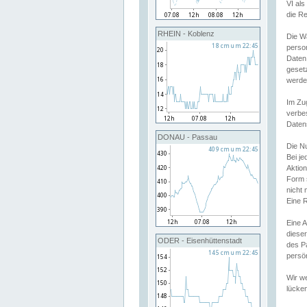
VI al
die R
RHEIN - Koblenz
Die W
perso
Daten
geset
werde
Im Zu
verbe
Daten
DONAU - Passau
Die N
Bei j
Aktion
Form 
nicht 
Eine R
Eine 
dieser
ODER - Eisenhüttenstadt
des P
persön
Wir we
lücken