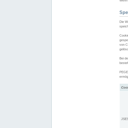
Wenn d
Spe
Die W
speic
Cooki
gespe
von C
gelös
Bei d
beste
PEGEL
ermögl
Coo
JSE