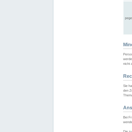
pege
Min
Perso
werde
nicht 
Rec
Sie h
den Z
Thema
Ans
Bei F
wende
Die zu