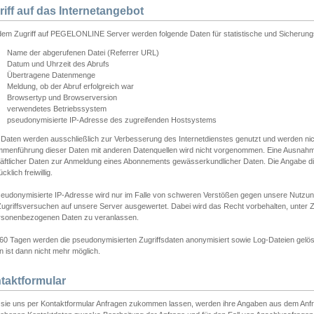
riff auf das Internetangebot
edem Zugriff auf PEGELONLINE Server werden folgende Daten für statistische und Sicherun
Name der abgerufenen Datei (Referrer URL)
Datum und Uhrzeit des Abrufs
Übertragene Datenmenge
Meldung, ob der Abruf erfolgreich war
Browsertyp und Browserversion
verwendetes Betriebssystem
pseudonymisierte IP-Adresse des zugreifenden Hostsystems
 Daten werden ausschließlich zur Verbesserung des Internetdienstes genutzt und werden ni
menführung dieser Daten mit anderen Datenquellen wird nicht vorgenommen. Eine Ausnahme 
äftlicher Daten zur Anmeldung eines Abonnements gewässerkundlicher Daten. Die Angabe die
cklich freiwillig.
seudonymisierte IP-Adresse wird nur im Falle von schweren Verstößen gegen unsere Nutzun
Zugriffsversuchen auf unsere Server ausgewertet. Dabei wird das Recht vorbehalten, unter Z
rsonenbezogenen Daten zu veranlassen.
60 Tagen werden die pseudonymisierten Zugriffsdaten anonymisiert sowie Log-Dateien gelösc
 ist dann nicht mehr möglich.
taktformular
sie uns per Kontaktformular Anfragen zukommen lassen, werden ihre Angaben aus dem Anfrag