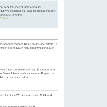
 der regelmäßigen Aktualisierung der
omit wird sichergestellt, dass die Benutzerin oder
 angezeigt bekommt.
 Mobil
 personenbezogenen Daten an uns übermitteln. Es
werden solche Daten nicht gesammelt und auch
ogenen Daten, deren Herkunft und Empfänger und
er Daten. Hierzu sowie zu weiteren Fragen zum
 Adresse an uns wenden.
neraldirektion Wasserstraßen und Schifffahrt
nd Informationsfreiheit (BfDI).