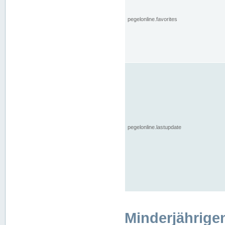
pegelonline.favorites
pegelonline.lastupdate
Minderjährige