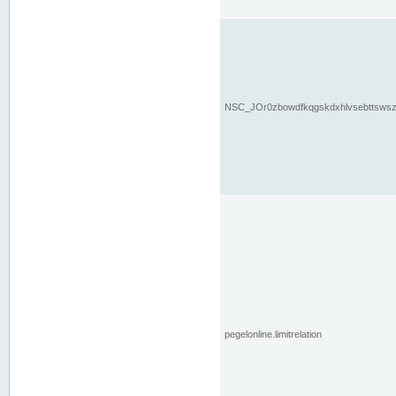
NSC_JOr0zbowdfkqgskdxhlvsebttsws
pegelonline.limitrelation