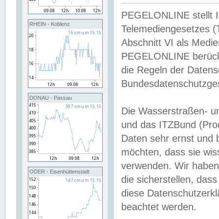
PEGELONLINE stellt Inh
RHEIN - Koblenz
Telemediengesetzes (
Abschnitt VI als Medie
PEGELONLINE berücksi
die Regeln der Date
Bundesdatenschutzge
DONAU - Passau
Die Wasserstraßen- u
und das ITZBund (Pro
Daten sehr ernst und 
möchten, dass sie wis
verwenden. Wir haben
ODER - Eisenhüttenstadt
die sicherstellen, das
diese Datenschutzerkl
beachtet werden.