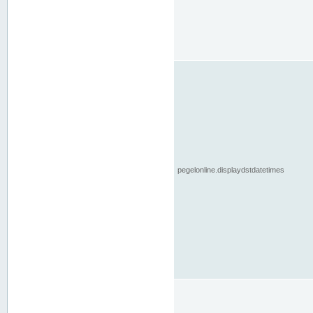
pegelonline.displaydstdatetimes