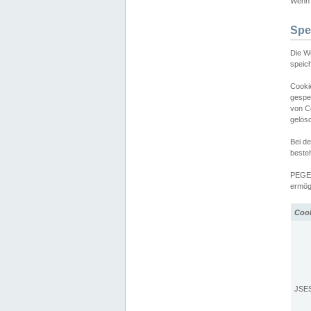
Wenn d
Spe
Die W
speic
Cooki
gespe
von C
gelös
Bei d
beste
PEGEL
ermögl
Coo
JSE