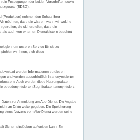
 die Festlegungen der beiden Vorschriften sowie
hutzgesetz (BDSG).
 (Produktion) nehmen den Schutz ihrer
ir möchten, dass sie wissen, wann wir welche
etroffen, die sicherstellen, dass die
 als auch von externen Dienstleistern beachtet
ologien, um unseren Service für sie zu
fehlen wir Ihnen, sich diese
endownload werden Informationen zu diesen
ogen und werden ausschließlich in anonymisierter
verbessern. Auch werden diese Nutzungsdaten
ie pseudonymisierten Zugriffsdaten anonymisiert.
her Daten zur Anmeldung am Abo-Dienst. Die Angabe
 nicht an Dritte weitergegeben. Die Speicherung
dung eines Nutzers vom Abo-Dienst werden seine
il) Sicherheitslücken aufweisen kann. Ein