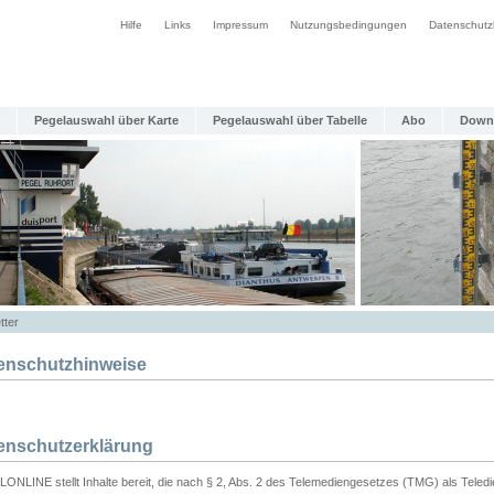
Hilfe
Links
Impressum
Nutzungsbedingungen
Datenschutz
Pegelauswahl über Karte
Pegelauswahl über Tabelle
Abo
Down
tter
enschutzhinweise
enschutzerklärung
ONLINE stellt Inhalte bereit, die nach § 2, Abs. 2 des Telemediengesetzes (TMG) als Teled