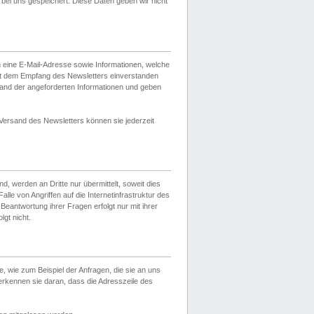
ei uns gespeichert. Diese Daten geben wir nicht
 eine E-Mail-Adresse sowie Informationen, welche
it dem Empfang des Newsletters einverstanden
sand der angeforderten Informationen und geben
 Versand des Newsletters können sie jederzeit
, werden an Dritte nur übermittelt, soweit dies
lle von Angriffen auf die Internetinfrastruktur des
Beantwortung ihrer Fragen erfolgt nur mit ihrer
gt nicht.
, wie zum Beispiel der Anfragen, die sie an uns
erkennen sie daran, dass die Adresszeile des