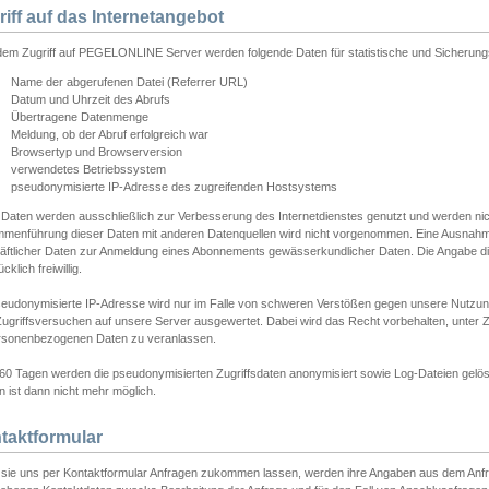
riff auf das Internetangebot
edem Zugriff auf PEGELONLINE Server werden folgende Daten für statistische und Sicherun
Name der abgerufenen Datei (Referrer URL)
Datum und Uhrzeit des Abrufs
Übertragene Datenmenge
Meldung, ob der Abruf erfolgreich war
Browsertyp und Browserversion
verwendetes Betriebssystem
pseudonymisierte IP-Adresse des zugreifenden Hostsystems
 Daten werden ausschließlich zur Verbesserung des Internetdienstes genutzt und werden ni
menführung dieser Daten mit anderen Datenquellen wird nicht vorgenommen. Eine Ausnahme 
äftlicher Daten zur Anmeldung eines Abonnements gewässerkundlicher Daten. Die Angabe die
cklich freiwillig.
seudonymisierte IP-Adresse wird nur im Falle von schweren Verstößen gegen unsere Nutzun
Zugriffsversuchen auf unsere Server ausgewertet. Dabei wird das Recht vorbehalten, unter Z
rsonenbezogenen Daten zu veranlassen.
60 Tagen werden die pseudonymisierten Zugriffsdaten anonymisiert sowie Log-Dateien gelösc
 ist dann nicht mehr möglich.
taktformular
sie uns per Kontaktformular Anfragen zukommen lassen, werden ihre Angaben aus dem Anfrag