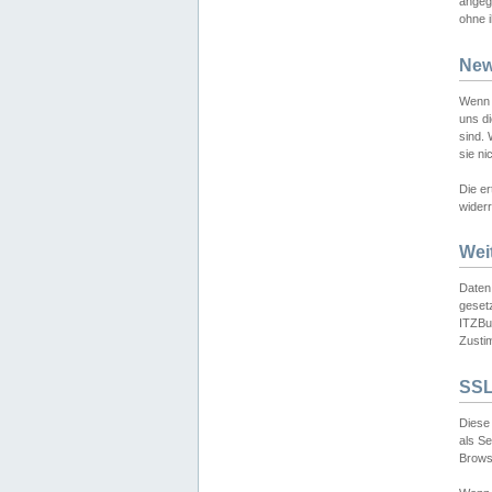
angeg
ohne i
New
Wenn 
uns d
sind.
sie ni
Die er
widerr
Wei
Daten,
gesetz
ITZBun
Zusti
SSL
Diese 
als S
Browse