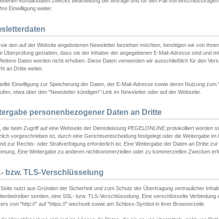
ebenen Kontaktdaten zwecks Bearbeitung der Anfrage und für den Fall von Anschlussfragen b
hre Einwilligung weiter.
sletterdaten
sie den auf der Website angebotenen Newsletter beziehen möchten, benötigen wir von Ihnen
ie Überprüfung gestatten, dass sie der Inhaber der angegebenen E-Mail-Adresse sind und m
 Weitere Daten werden nicht erhoben. Diese Daten verwenden wir ausschließlich für den Ver
cht an Dritte weiter.
teilte Einwilligung zur Speicherung der Daten, der E-Mail-Adresse sowie deren Nutzung zum
ufen, etwa über den "Newsletter kündigen"-Link im Newsletter oder auf der Webseite.
tergabe personenbezogener Daten an Dritte
 die beim Zugriff auf eine Webseite der Dienstleistung PEGELONLINE protokolliert worden sind
lich vorgeschrieben ist, durch eine Gerichtsentscheidung festgelegt oder die Weitergabe im Fa
d zur Rechts- oder Strafverfolgung erforderlich ist. Eine Weitergabe der Daten an Dritte zur 
mmung. Eine Weitergabe zu anderen nichtkommerziellen oder zu kommerziellen Zwecken erfol
- bzw. TLS-Verschlüsselung
Seite nutzt aus Gründen der Sicherheit und zum Schutz der Übertragung vertraulicher Inhalte
eitenbetreiber senden, eine SSL- bzw. TLS-Verschlüsselung. Eine verschlüsselte Verbindung 
rs von "http://" auf "https://" wechselt sowie am Schloss-Symbol in ihrer Browserzeile.