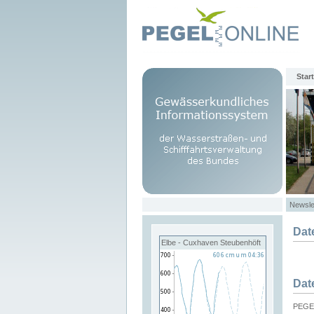
Start
Newsle
Dat
Elbe - Cuxhaven Steubenhöft
Dat
PEGEL