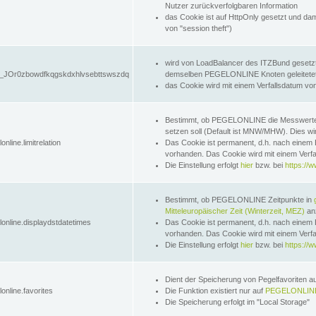
Nutzer zurückverfolgbaren Information
das Cookie ist auf HttpOnly gesetzt und dam
von "session theft")
wird von LoadBalancer des ITZBund gesetzt
JOr0zbowdfkqgskdxhlvsebttswszdq
demselben PEGELONLINE Knoten geleitetet w
das Cookie wird mit einem Verfallsdatum vo
Bestimmt, ob PEGELONLINE die Messwer
setzen soll (Default ist MNW/MHW). Dies wirk
online.limitrelation
Das Cookie ist permanent, d.h. nach einem 
vorhanden. Das Cookie wird mit einem Verfa
Die Einstellung erfolgt
hier
bzw. bei
https://w
Bestimmt, ob PEGELONLINE Zeitpunkte in
Mitteleuropäischer Zeit (Winterzeit, MEZ)
anz
lonline.displaydstdatetimes
Das Cookie ist permanent, d.h. nach einem 
vorhanden. Das Cookie wird mit einem Verfa
Die Einstellung erfolgt
hier
bzw. bei
https://w
Dient der Speicherung von Pegelfavoriten 
online.favorites
Die Funktion existiert nur auf
PEGELONLINE
Die Speicherung erfolgt im "Local Storage"