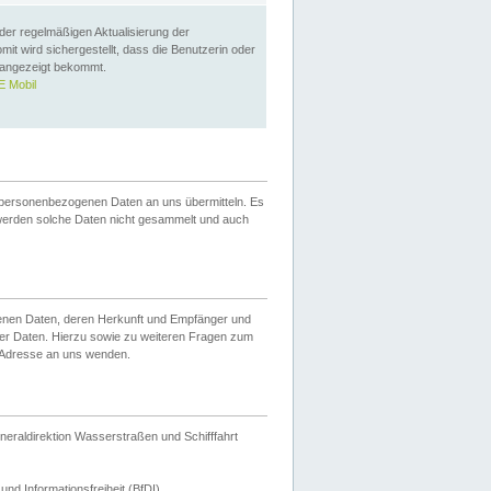
 der regelmäßigen Aktualisierung der
omit wird sichergestellt, dass die Benutzerin oder
 angezeigt bekommt.
 Mobil
 personenbezogenen Daten an uns übermitteln. Es
werden solche Daten nicht gesammelt und auch
ogenen Daten, deren Herkunft und Empfänger und
er Daten. Hierzu sowie zu weiteren Fragen zum
 Adresse an uns wenden.
neraldirektion Wasserstraßen und Schifffahrt
nd Informationsfreiheit (BfDI).