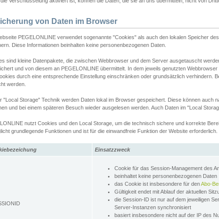
ie Verschlüsselung aktiviert ist, können die Daten, die sie an uns übermitteln, nicht von Dri
icherung von Daten im Browser
ebseite PEGELONLINE verwendet sogenannte "Cookies" als auch den lokalen Speicher des 
hern. Diese Informationen beinhalten keine personenbezogenen Daten.
es sind kleine Datenpakete, die zwischen Webbrowser und dem Server ausgetauscht werde
ichert und von diesem an PEGELONLINE übermittelt. In dem jeweils genutzten Webbrowser
ookies durch eine entsprechende Einstellung einschränken oder grundsätzlich verhindern. B
cht werden.
er "Local Storage" Technik werden Daten lokal im Browser gespeichert. Diese können auch 
hen und bei einem späteren Besuch wieder ausgelesen werden. Auch Daten im "Local Storag
ONLINE nutzt Cookies und den Local Storage, um die technisch sichere und korrekte Bereit
icht grundlegende Funktionen und ist für die einwandfreie Funktion der Website erforderlich.
kiebezeichung
Einsatzzweck
Cookie für das Session-Management des 
beinhaltet keine personenbezogenen Daten
das Cookie ist insbesondere für den
Abo-Be
Gültigkeit endet mit Ablauf der aktuellen Sit
die Session-ID ist nur auf dem jeweiligen Se
SSIONID
Server-Instanzen synchronisiert
basiert insbesondere nicht auf der IP des N