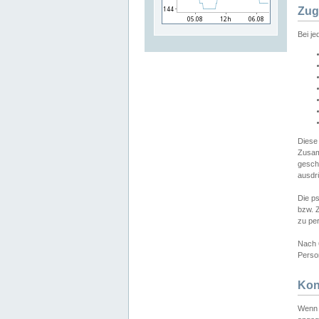
Zug
Bei j
Diese
Zusam
gesch
ausdrü
Die p
bzw. 
zu pe
Nach 
Person
Kon
Wenn 