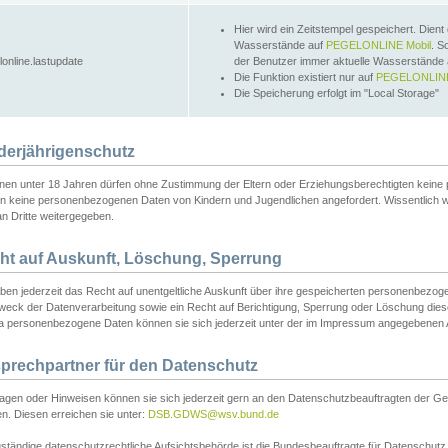
Hier wird ein Zeitstempel gespeichert. Dient
Wasserstände auf
PEGELONLINE Mobil
. S
lonline.lastupdate
der Benutzer immer aktuelle Wasserstände
Die Funktion existiert nur auf
PEGELONLINE
Die Speicherung erfolgt im "Local Storage"
derjährigenschutz
nen unter 18 Jahren dürfen ohne Zustimmung der Eltern oder Erziehungsberechtigten keine
n keine personenbezogenen Daten von Kindern und Jugendlichen angefordert. Wissentlich 
an Dritte weitergegeben.
ht auf Auskunft, Löschung, Sperrung
aben jederzeit das Recht auf unentgeltliche Auskunft über ihre gespeicherten personenbez
weck der Datenverarbeitung sowie ein Recht auf Berichtigung, Sperrung oder Löschung dies
 personenbezogene Daten können sie sich jederzeit unter der im Impressum angegebenen
prechpartner für den Datenschutz
ragen oder Hinweisen können sie sich jederzeit gern an den Datenschutzbeauftragten der Ge
n. Diesen erreichen sie unter:
DSB.GDWS@wsv.bund.de
ständige datenschutzrechtliche Aufsichtsbehörde ist die Bundesbeauftragte für Datenschutz u