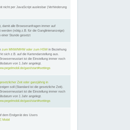
it nicht per JavaScript auslesbar (Verhinderung
, damit alle Browseranfragen immer auf
erden (nötig z.B. für die Ganglinienanzeige)
n einer Stunde gesetzt
te
zum MNW/MHW oder zum HSW
in Beziehung
t sich z.B. auf die Kartendarstellung aus.
Browserneustart ist die Einstellung immer noch
llsdatum von 1 Jahr angelegt.
ww.pegelmobil.de/gast/start#settings
gesetzlicher Zeit oder ganzjährig in
eigen soll (Standard ist die gesetzliche Zeit).
Browserneustart ist die Einstellung immer noch
llsdatum von 1 Jahr angelegt.
ww.pegelmobil.de/gast/start#settings
auf dem Endgerät des Users
 Mobil