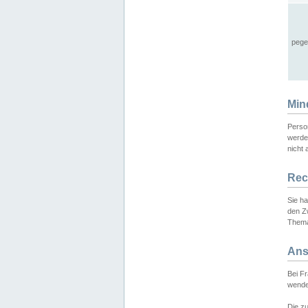
pege
Min
Perso
werde
nicht 
Rec
Sie h
den Z
Thema
Ans
Bei F
wende
Die zu