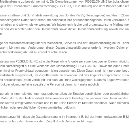
s Mediendienste zu bezeichnen sind. Die Dienstleistungen von PEGELONLINE berücksichtigen
egeln der Datenschutz-Grundverordnung (DS-GVO, EU 2016/679) und dem Bundesdatensc
asserstraßen- und Schifffahrtsverwaltung des Bundes (WSV, Herausgeber) und das ITZBund
nenbezogenen Daten sehr ernst und behandeln ihre personenbezogenen Daten vertraulich. W
 erheben und wie wir sie verwenden. Wir haben technische und organisatorische Maßnahmen g
zlichen Vorschriften über den Datenschutz sowie diese Datenschutzerklärung sowohl von uns
n.
ge der Weiterentwicklung unserer Webseiten, Services und der Implementierung neuer Techn
ssern, können auch Änderungen dieser Datenschutzerklärung erforderlich werden. Daher emp
schutzerklärung ab und zu erneut durchzulesen.
utzung von PEGELONLINE ist in der Regel ohne Angabe personenbezogener Daten möglich.
edem Nutzerzugriff auf eine Webseite der Dienstleistung PEGELONLINE sowie für jeden Dat
en in einer Protokolldatei pseudonymisiert gespeichert. Diese Daten sind nicht personenbez
statistisch ausgewertet, um Zugriffstrends zu erkennen und das Angebot entsprechend zu 
mit persönlichen Daten verknüpft und nicht an Dritte weitergegeben. Nach 60 Tagen werden d
ückverfolgung auf eine spezifische Person ist dann nicht mehr möglich.
Ausnahme innerhalb des Internetangebotes bildet die Eingabe persönlicher oder geschäftlic
 Daten durch den Nutzer erfolgt dabei ausdrücklich freiwillig. Die persönlichen Daten werden
asswortes erfolgt verschlüsselt und ist für keine Person im Klartext einsehbar. Nach Abmel
lichen oder geschäftlichen Daten unmittelbar gelöscht.
isen darauf hin, dass die Datenübertragung im Internet (z.B. bei der Kommunikation per E-Ma
loser Schutz der Daten vor dem Zugriff durch Dritte ist nicht möglich.