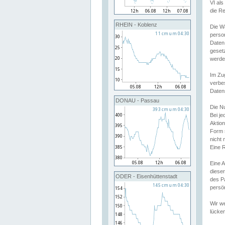
VI al
die R
RHEIN - Koblenz
Die W
perso
Daten
geset
werde
Im Zu
verbe
Daten
DONAU - Passau
Die N
Bei j
Aktion
Form 
nicht 
Eine R
Eine 
dieser
ODER - Eisenhüttenstadt
des P
persön
Wir we
lücken