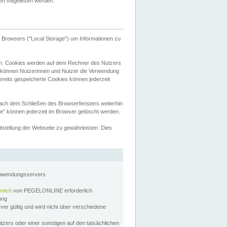
tten mitgelesen werden.
Browsers ("Local Storage") um Informationen zu
n. Cookies werden auf dem Rechner des Nutzers
 können Nutzerinnen und Nutzer die Verwendung
ereits gespeicherte Cookies können jederzeit
nach dem Schließen des Browserfensters weiterhin
e" können jederzeit im Browser gelöscht werden.
stellung der Webseite zu gewährleisten. Dies
Anwendungsservers
reich
von PEGELONLINE erforderlich
zung
rver gültig und wird nicht über verschiedene
utzers oder einer sonstigen auf den tatsächlichen