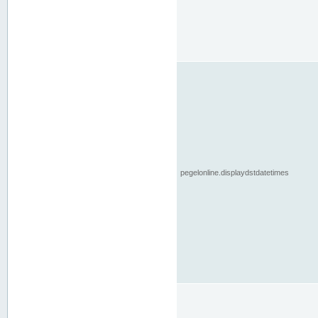
pegelonline.displaydstdatetimes