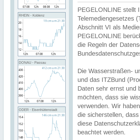
PEGELONLINE stellt Inh
RHEIN - Koblenz
Telemediengesetzes (
Abschnitt VI als Medie
PEGELONLINE berücksi
die Regeln der Date
Bundesdatenschutzge
DONAU - Passau
Die Wasserstraßen- u
und das ITZBund (Pro
Daten sehr ernst und 
möchten, dass sie wis
verwenden. Wir haben
ODER - Eisenhüttenstadt
die sicherstellen, das
diese Datenschutzerkl
beachtet werden.