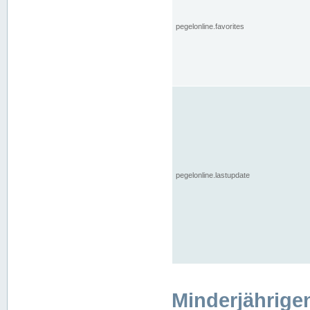
pegelonline.favorites
pegelonline.lastupdate
Minderjährige