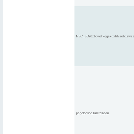
NSC_JOr0zbowdfkqgskdxhlvsebttsws
pegelonline.limitrelation