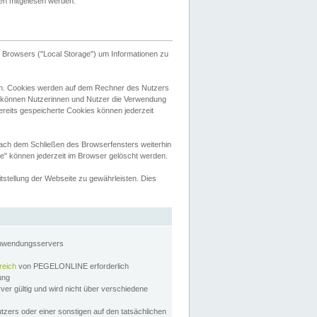
tten mitgelesen werden.
Browsers ("Local Storage") um Informationen zu
n. Cookies werden auf dem Rechner des Nutzers
 können Nutzerinnen und Nutzer die Verwendung
ereits gespeicherte Cookies können jederzeit
nach dem Schließen des Browserfensters weiterhin
e" können jederzeit im Browser gelöscht werden.
stellung der Webseite zu gewährleisten. Dies
Anwendungsservers
reich
von PEGELONLINE erforderlich
zung
rver gültig und wird nicht über verschiedene
utzers oder einer sonstigen auf den tatsächlichen