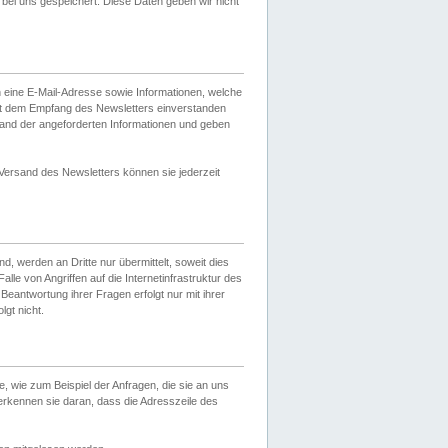
ei uns gespeichert. Diese Daten geben wir nicht
 eine E-Mail-Adresse sowie Informationen, welche
it dem Empfang des Newsletters einverstanden
sand der angeforderten Informationen und geben
 Versand des Newsletters können sie jederzeit
, werden an Dritte nur übermittelt, soweit dies
lle von Angriffen auf die Internetinfrastruktur des
Beantwortung ihrer Fragen erfolgt nur mit ihrer
gt nicht.
, wie zum Beispiel der Anfragen, die sie an uns
erkennen sie daran, dass die Adresszeile des