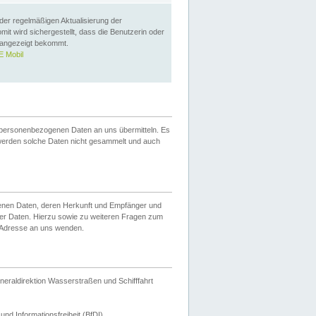
 der regelmäßigen Aktualisierung der
omit wird sichergestellt, dass die Benutzerin oder
 angezeigt bekommt.
 Mobil
 personenbezogenen Daten an uns übermitteln. Es
werden solche Daten nicht gesammelt und auch
ogenen Daten, deren Herkunft und Empfänger und
er Daten. Hierzu sowie zu weiteren Fragen zum
 Adresse an uns wenden.
neraldirektion Wasserstraßen und Schifffahrt
nd Informationsfreiheit (BfDI).