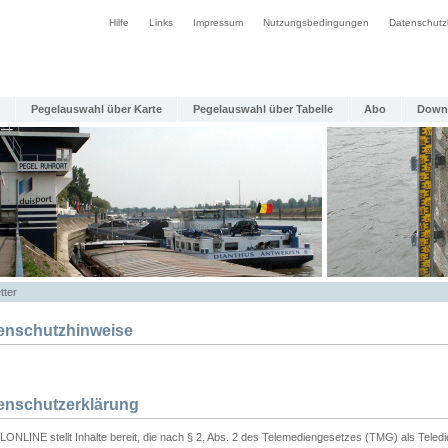
Hilfe
Links
Impressum
Nutzungsbedingungen
Datenschutz
Pegelauswahl über Karte
Pegelauswahl über Tabelle
Abo
Down
tter
enschutzhinweise
enschutzerklärung
ONLINE stellt Inhalte bereit, die nach § 2, Abs. 2 des Telemediengesetzes (TMG) als Teled