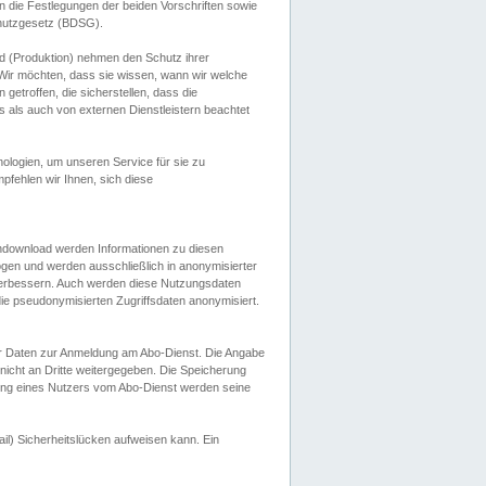
 die Festlegungen der beiden Vorschriften sowie
hutzgesetz (BDSG).
 (Produktion) nehmen den Schutz ihrer
ir möchten, dass sie wissen, wann wir welche
etroffen, die sicherstellen, dass die
 als auch von externen Dienstleistern beachtet
ologien, um unseren Service für sie zu
fehlen wir Ihnen, sich diese
endownload werden Informationen zu diesen
ogen und werden ausschließlich in anonymisierter
verbessern. Auch werden diese Nutzungsdaten
ie pseudonymisierten Zugriffsdaten anonymisiert.
her Daten zur Anmeldung am Abo-Dienst. Die Angabe
 nicht an Dritte weitergegeben. Die Speicherung
dung eines Nutzers vom Abo-Dienst werden seine
il) Sicherheitslücken aufweisen kann. Ein