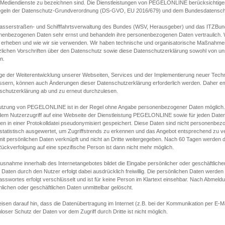
s Mediendienste zu bezeichnen sind. Die Dienstleistungen von PEGELONLINE berücksichtigen
egeln der Datenschutz-Grundverordnung (DS-GVO, EU 2016/679) und dem Bundesdatensc
asserstraßen- und Schifffahrtsverwaltung des Bundes (WSV, Herausgeber) und das ITZBund
nenbezogenen Daten sehr ernst und behandeln ihre personenbezogenen Daten vertraulich. W
 erheben und wie wir sie verwenden. Wir haben technische und organisatorische Maßnahmen g
zlichen Vorschriften über den Datenschutz sowie diese Datenschutzerklärung sowohl von uns
n.
ge der Weiterentwicklung unserer Webseiten, Services und der Implementierung neuer Techn
ssern, können auch Änderungen dieser Datenschutzerklärung erforderlich werden. Daher emp
schutzerklärung ab und zu erneut durchzulesen.
utzung von PEGELONLINE ist in der Regel ohne Angabe personenbezogener Daten möglich.
edem Nutzerzugriff auf eine Webseite der Dienstleistung PEGELONLINE sowie für jeden Dat
en in einer Protokolldatei pseudonymisiert gespeichert. Diese Daten sind nicht personenbez
statistisch ausgewertet, um Zugriffstrends zu erkennen und das Angebot entsprechend zu 
mit persönlichen Daten verknüpft und nicht an Dritte weitergegeben. Nach 60 Tagen werden d
ückverfolgung auf eine spezifische Person ist dann nicht mehr möglich.
Ausnahme innerhalb des Internetangebotes bildet die Eingabe persönlicher oder geschäftlic
 Daten durch den Nutzer erfolgt dabei ausdrücklich freiwillig. Die persönlichen Daten werden
asswortes erfolgt verschlüsselt und ist für keine Person im Klartext einsehbar. Nach Abmel
lichen oder geschäftlichen Daten unmittelbar gelöscht.
isen darauf hin, dass die Datenübertragung im Internet (z.B. bei der Kommunikation per E-Ma
loser Schutz der Daten vor dem Zugriff durch Dritte ist nicht möglich.