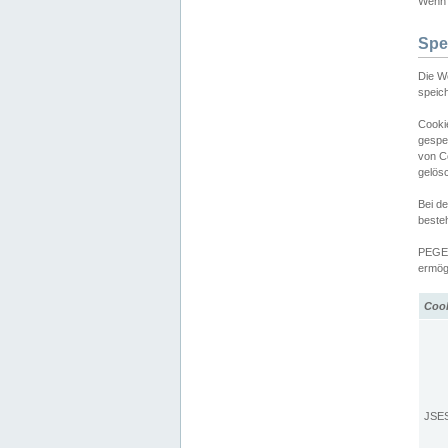
Wenn d
Spe
Die W
speic
Cooki
gespe
von C
gelös
Bei d
beste
PEGEL
ermögl
Coo
JSE