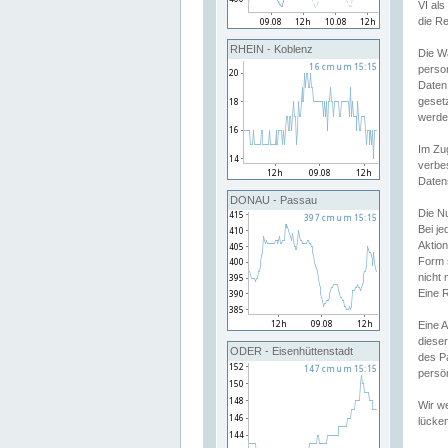
VI al
die R
RHEIN - Koblenz
Die W
perso
Daten
geset
werde
Im Zu
verbe
Daten
DONAU - Passau
Die N
Bei j
Aktion
Form 
nicht 
Eine R
Eine 
dieser
ODER - Eisenhüttenstadt
des P
persön
Wir we
lücken