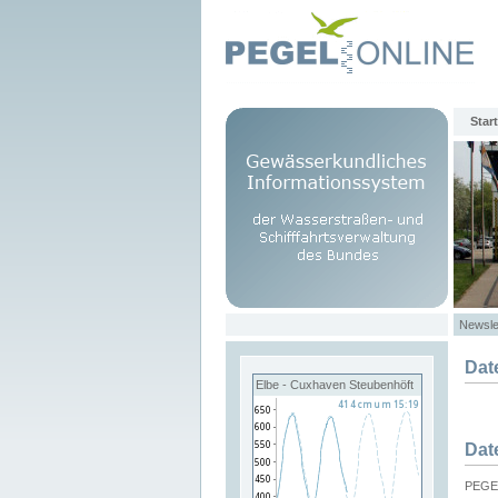
Start
Newsle
Dat
Elbe - Cuxhaven Steubenhöft
Dat
PEGEL