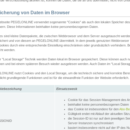
ie Verschlüsselung aktiviert ist, können die Daten, die sie an uns übermitteln, nicht von Dri
icherung von Daten im Browser
ebseite PEGELONLINE verwendet sogenannte "Cookies" als auch den lokalen Speicher des 
hern. Diese Informationen beinhalten keine personenbezogenen Daten.
es sind kleine Datenpakete, die zwischen Webbrowser und dem Server ausgetauscht werde
ichert und von diesem an PEGELONLINE übermittelt. In dem jeweils genutzten Webbrowser
ookies durch eine entsprechende Einstellung einschränken oder grundsätzlich verhindern. B
cht werden.
er "Local Storage" Technik werden Daten lokal im Browser gespeichert. Diese können auch 
hen und bei einem späteren Besuch wieder ausgelesen werden. Auch Daten im "Local Storag
ONLINE nutzt Cookies und den Local Storage, um die technisch sichere und korrekte Bereit
icht grundlegende Funktionen und ist für die einwandfreie Funktion der Website erforderlich.
kiebezeichung
Einsatzzweck
Cookie für das Session-Management des 
beinhaltet keine personenbezogenen Daten
das Cookie ist insbesondere für den
Abo-Be
Gültigkeit endet mit Ablauf der aktuellen Sit
die Session-ID ist nur auf dem jeweiligen Se
SSIONID
Server-Instanzen synchronisiert
basiert insbesondere nicht auf der IP des N