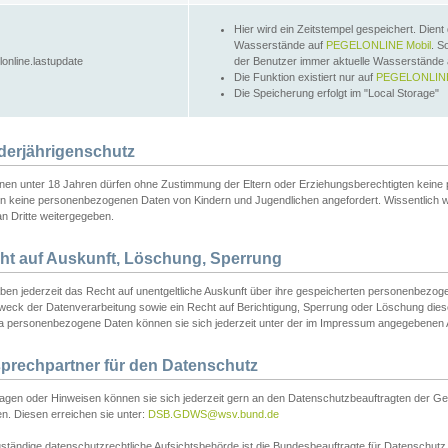
Hier wird ein Zeitstempel gespeichert. Dient
Wasserstände auf
PEGELONLINE Mobil
. S
lonline.lastupdate
der Benutzer immer aktuelle Wasserstände
Die Funktion existiert nur auf
PEGELONLINE
Die Speicherung erfolgt im "Local Storage"
derjährigenschutz
nen unter 18 Jahren dürfen ohne Zustimmung der Eltern oder Erziehungsberechtigten keine
n keine personenbezogenen Daten von Kindern und Jugendlichen angefordert. Wissentlich 
an Dritte weitergegeben.
ht auf Auskunft, Löschung, Sperrung
aben jederzeit das Recht auf unentgeltliche Auskunft über ihre gespeicherten personenbez
weck der Datenverarbeitung sowie ein Recht auf Berichtigung, Sperrung oder Löschung dies
 personenbezogene Daten können sie sich jederzeit unter der im Impressum angegebenen
prechpartner für den Datenschutz
ragen oder Hinweisen können sie sich jederzeit gern an den Datenschutzbeauftragten der Ge
n. Diesen erreichen sie unter:
DSB.GDWS@wsv.bund.de
ständige datenschutzrechtliche Aufsichtsbehörde ist die Bundesbeauftragte für Datenschutz u