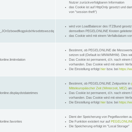
Nutzer zurückverfolgbaren Information
das Cookie ist auf HttpOnly gesetzt und dam
von "session theft")
wird von LoadBalancer des ITZBund gesetzt
JOr0zbowdfkqgskdxhlvsebttswszdq
demselben PEGELONLINE Knoten geleitetet w
das Cookie wird mit einem Verfallsdatum vo
Bestimmt, ob PEGELONLINE die Messwer
setzen soll (Default ist MNW/MHW). Dies wirk
online.limitrelation
Das Cookie ist permanent, d.h. nach einem 
vorhanden. Das Cookie wird mit einem Verfa
Die Einstellung erfolgt
hier
bzw. bei
https://w
Bestimmt, ob PEGELONLINE Zeitpunkte in
Mitteleuropäischer Zeit (Winterzeit, MEZ)
anz
lonline.displaydstdatetimes
Das Cookie ist permanent, d.h. nach einem 
vorhanden. Das Cookie wird mit einem Verfa
Die Einstellung erfolgt
hier
bzw. bei
https://w
Dient der Speicherung von Pegelfavoriten 
online.favorites
Die Funktion existiert nur auf
PEGELONLINE
Die Speicherung erfolgt im "Local Storage"