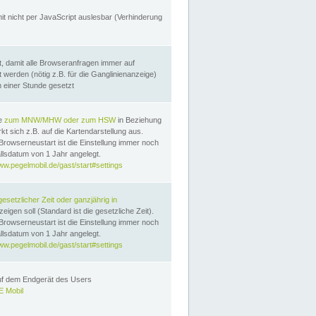
it nicht per JavaScript auslesbar (Verhinderung
, damit alle Browseranfragen immer auf
erden (nötig z.B. für die Ganglinienanzeige)
n einer Stunde gesetzt
te
zum MNW/MHW oder zum HSW
in Beziehung
t sich z.B. auf die Kartendarstellung aus.
Browserneustart ist die Einstellung immer noch
llsdatum von 1 Jahr angelegt.
ww.pegelmobil.de/gast/start#settings
gesetzlicher Zeit oder ganzjährig in
eigen soll (Standard ist die gesetzliche Zeit).
Browserneustart ist die Einstellung immer noch
llsdatum von 1 Jahr angelegt.
ww.pegelmobil.de/gast/start#settings
auf dem Endgerät des Users
 Mobil