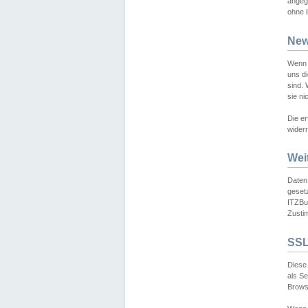
angeg
ohne i
New
Wenn 
uns d
sind.
sie ni
Die er
widerr
Wei
Daten,
gesetz
ITZBun
Zusti
SSL
Diese 
als S
Browse