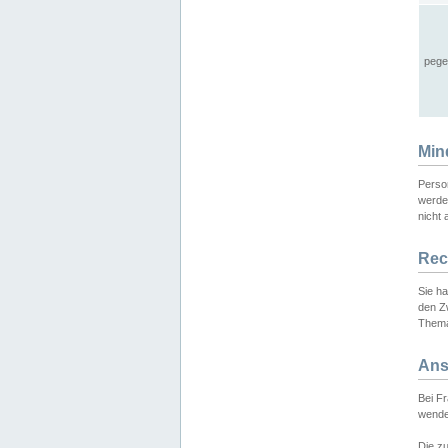
pege
Min
Perso
werde
nicht 
Rec
Sie h
den Z
Thema
Ans
Bei F
wende
Die zu