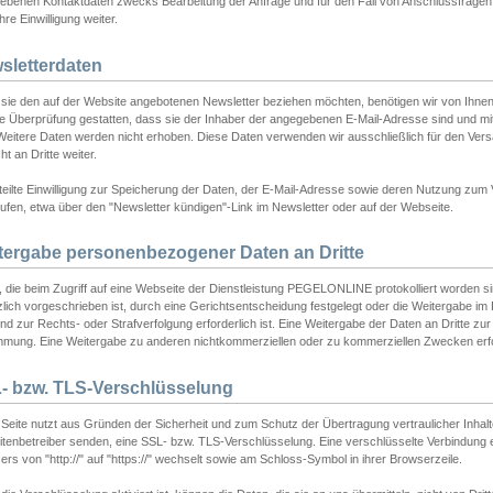
ebenen Kontaktdaten zwecks Bearbeitung der Anfrage und für den Fall von Anschlussfragen b
hre Einwilligung weiter.
sletterdaten
sie den auf der Website angebotenen Newsletter beziehen möchten, benötigen wir von Ihnen
ie Überprüfung gestatten, dass sie der Inhaber der angegebenen E-Mail-Adresse sind und m
 Weitere Daten werden nicht erhoben. Diese Daten verwenden wir ausschließlich für den Ver
cht an Dritte weiter.
teilte Einwilligung zur Speicherung der Daten, der E-Mail-Adresse sowie deren Nutzung zum
ufen, etwa über den "Newsletter kündigen"-Link im Newsletter oder auf der Webseite.
tergabe personenbezogener Daten an Dritte
 die beim Zugriff auf eine Webseite der Dienstleistung PEGELONLINE protokolliert worden sind
lich vorgeschrieben ist, durch eine Gerichtsentscheidung festgelegt oder die Weitergabe im Fa
d zur Rechts- oder Strafverfolgung erforderlich ist. Eine Weitergabe der Daten an Dritte zur 
mmung. Eine Weitergabe zu anderen nichtkommerziellen oder zu kommerziellen Zwecken erfol
- bzw. TLS-Verschlüsselung
Seite nutzt aus Gründen der Sicherheit und zum Schutz der Übertragung vertraulicher Inhalte
eitenbetreiber senden, eine SSL- bzw. TLS-Verschlüsselung. Eine verschlüsselte Verbindung 
rs von "http://" auf "https://" wechselt sowie am Schloss-Symbol in ihrer Browserzeile.