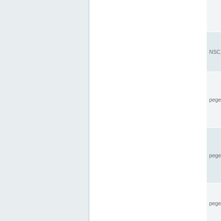
NSC_
pegel
pege
pegel