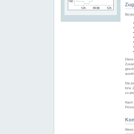
Zug
Bei j
Diese
Zusam
gesch
ausdrü
Die p
bzw. 
zu pe
Nach 
Person
Kon
Wenn 