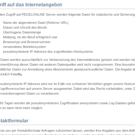
riff auf das Internetangebot
edem Zugriff auf PEGELONLINE Server werden folgende Daten für statistische und Sicherun
Name der abgerufenen Datei (Referrer URL)
Datum und Uhrzeit des Abrufs
Übertragene Datenmenge
Meldung, ob der Abruf erfolgreich war
Browsertyp und Browserversion
verwendetes Betriebssystem
pseudonymisierte IP-Adresse des zugreifenden Hostsystems
 Daten werden ausschließlich zur Verbesserung des Internetdienstes genutzt und werden ni
menführung dieser Daten mit anderen Datenquellen wird nicht vorgenommen. Eine Ausnahme 
äftlicher Daten zur Anmeldung eines Abonnements gewässerkundlicher Daten. Die Angabe die
cklich freiwillig.
seudonymisierte IP-Adresse wird nur im Falle von schweren Verstößen gegen unsere Nutzun
Zugriffsversuchen auf unsere Server ausgewertet. Dabei wird das Recht vorbehalten, unter Z
rsonenbezogenen Daten zu veranlassen.
60 Tagen werden die pseudonymisierten Zugriffsdaten anonymisiert sowie Log-Dateien gelösc
 ist dann nicht mehr möglich.
taktformular
sie uns per Kontaktformular Anfragen zukommen lassen, werden ihre Angaben aus dem Anfrag