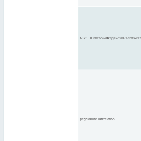
NSC_JOr0zbowdfkqgskdxhlvsebttsws
pegelonline.limitrelation