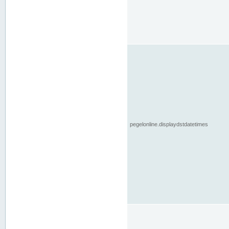
pegelonline.displaydstdatetimes