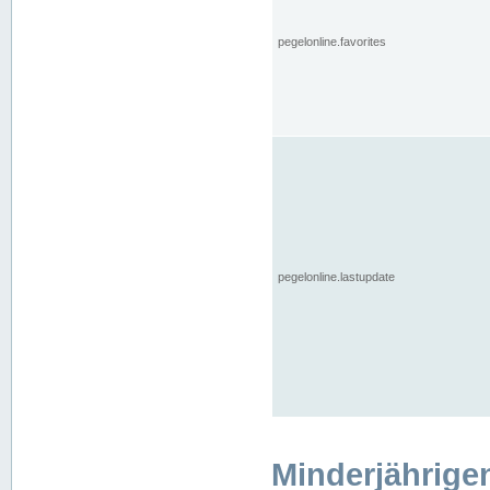
pegelonline.favorites
pegelonline.lastupdate
Minderjährige