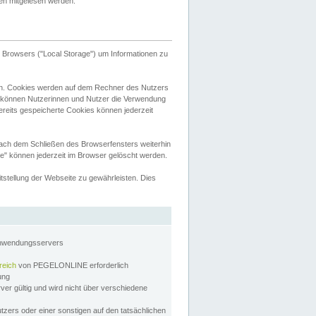
tten mitgelesen werden.
Browsers ("Local Storage") um Informationen zu
n. Cookies werden auf dem Rechner des Nutzers
 können Nutzerinnen und Nutzer die Verwendung
ereits gespeicherte Cookies können jederzeit
nach dem Schließen des Browserfensters weiterhin
e" können jederzeit im Browser gelöscht werden.
stellung der Webseite zu gewährleisten. Dies
Anwendungsservers
reich
von PEGELONLINE erforderlich
zung
rver gültig und wird nicht über verschiedene
utzers oder einer sonstigen auf den tatsächlichen