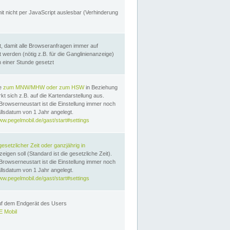
it nicht per JavaScript auslesbar (Verhinderung
, damit alle Browseranfragen immer auf
erden (nötig z.B. für die Ganglinienanzeige)
n einer Stunde gesetzt
te
zum MNW/MHW oder zum HSW
in Beziehung
t sich z.B. auf die Kartendarstellung aus.
Browserneustart ist die Einstellung immer noch
llsdatum von 1 Jahr angelegt.
ww.pegelmobil.de/gast/start#settings
gesetzlicher Zeit oder ganzjährig in
eigen soll (Standard ist die gesetzliche Zeit).
Browserneustart ist die Einstellung immer noch
llsdatum von 1 Jahr angelegt.
ww.pegelmobil.de/gast/start#settings
auf dem Endgerät des Users
 Mobil