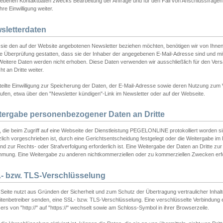
ebenen Kontaktdaten zwecks Bearbeitung der Anfrage und für den Fall von Anschlussfragen b
hre Einwilligung weiter.
sletterdaten
sie den auf der Website angebotenen Newsletter beziehen möchten, benötigen wir von Ihnen
ie Überprüfung gestatten, dass sie der Inhaber der angegebenen E-Mail-Adresse sind und m
 Weitere Daten werden nicht erhoben. Diese Daten verwenden wir ausschließlich für den Ver
cht an Dritte weiter.
teilte Einwilligung zur Speicherung der Daten, der E-Mail-Adresse sowie deren Nutzung zum
ufen, etwa über den "Newsletter kündigen"-Link im Newsletter oder auf der Webseite.
tergabe personenbezogener Daten an Dritte
 die beim Zugriff auf eine Webseite der Dienstleistung PEGELONLINE protokolliert worden sind
lich vorgeschrieben ist, durch eine Gerichtsentscheidung festgelegt oder die Weitergabe im Fa
d zur Rechts- oder Strafverfolgung erforderlich ist. Eine Weitergabe der Daten an Dritte zur 
mmung. Eine Weitergabe zu anderen nichtkommerziellen oder zu kommerziellen Zwecken erfol
- bzw. TLS-Verschlüsselung
Seite nutzt aus Gründen der Sicherheit und zum Schutz der Übertragung vertraulicher Inhalte
eitenbetreiber senden, eine SSL- bzw. TLS-Verschlüsselung. Eine verschlüsselte Verbindung 
rs von "http://" auf "https://" wechselt sowie am Schloss-Symbol in ihrer Browserzeile.