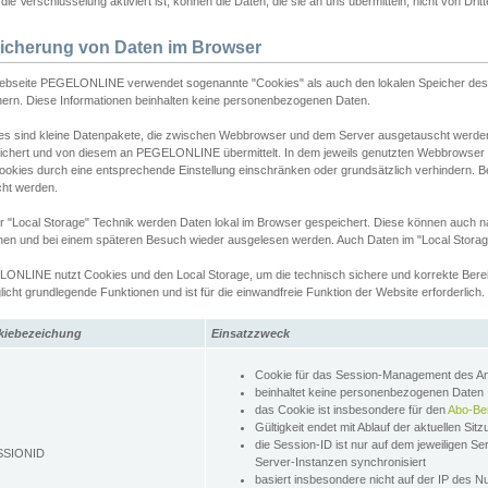
ie Verschlüsselung aktiviert ist, können die Daten, die sie an uns übermitteln, nicht von Dri
icherung von Daten im Browser
ebseite PEGELONLINE verwendet sogenannte "Cookies" als auch den lokalen Speicher des 
hern. Diese Informationen beinhalten keine personenbezogenen Daten.
es sind kleine Datenpakete, die zwischen Webbrowser und dem Server ausgetauscht werde
ichert und von diesem an PEGELONLINE übermittelt. In dem jeweils genutzten Webbrowser
ookies durch eine entsprechende Einstellung einschränken oder grundsätzlich verhindern. B
cht werden.
er "Local Storage" Technik werden Daten lokal im Browser gespeichert. Diese können auch 
hen und bei einem späteren Besuch wieder ausgelesen werden. Auch Daten im "Local Storag
ONLINE nutzt Cookies und den Local Storage, um die technisch sichere und korrekte Bereit
icht grundlegende Funktionen und ist für die einwandfreie Funktion der Website erforderlich.
kiebezeichung
Einsatzzweck
Cookie für das Session-Management des 
beinhaltet keine personenbezogenen Daten
das Cookie ist insbesondere für den
Abo-Be
Gültigkeit endet mit Ablauf der aktuellen Sit
die Session-ID ist nur auf dem jeweiligen Se
SSIONID
Server-Instanzen synchronisiert
basiert insbesondere nicht auf der IP des N