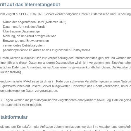
riff auf das Internetangebot
edem Zugriff auf PEGELONLINE Server werden folgende Daten für statistische und Sicherun
Name der abgerufenen Datei (Referrer URL)
Datum und Uhrzeit des Abrufs
Übertragene Datenmenge
Meldung, ob der Abruf erfolgreich war
Browsertyp und Browserversion
verwendetes Betriebssystem
pseudonymisierte IP-Adresse des zugreifenden Hostsystems
 Daten werden ausschließlich zur Verbesserung des Internetdienstes genutzt und werden ni
menführung dieser Daten mit anderen Datenquellen wird nicht vorgenommen. Eine Ausnahme 
äftlicher Daten zur Anmeldung eines Abonnements gewässerkundlicher Daten. Die Angabe die
cklich freiwillig.
seudonymisierte IP-Adresse wird nur im Falle von schweren Verstößen gegen unsere Nutzun
Zugriffsversuchen auf unsere Server ausgewertet. Dabei wird das Recht vorbehalten, unter Z
rsonenbezogenen Daten zu veranlassen.
60 Tagen werden die pseudonymisierten Zugriffsdaten anonymisiert sowie Log-Dateien gelösc
 ist dann nicht mehr möglich.
taktformular
sie uns per Kontaktformular Anfragen zukommen lassen, werden ihre Angaben aus dem Anfrag