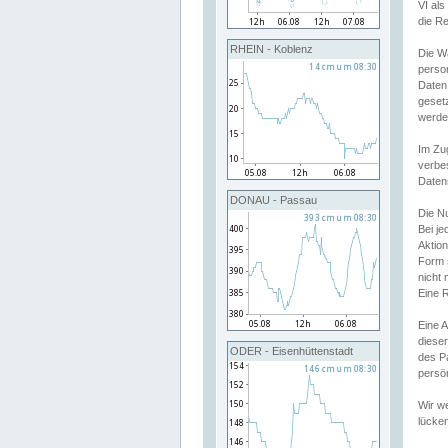
VI al
die R
RHEIN - Koblenz
Die W
perso
Daten
geset
werde
Im Zu
verbe
Daten
DONAU - Passau
Die N
Bei j
Aktion
Form 
nicht 
Eine R
Eine 
dieser
ODER - Eisenhüttenstadt
des P
persön
Wir we
lücken