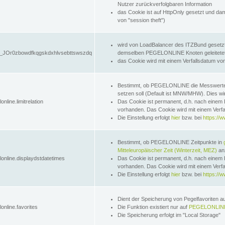
Nutzer zurückverfolgbaren Information
das Cookie ist auf HttpOnly gesetzt und dam
von "session theft")
wird von LoadBalancer des ITZBund gesetzt
JOr0zbowdfkqgskdxhlvsebttswszdq
demselben PEGELONLINE Knoten geleitetet w
das Cookie wird mit einem Verfallsdatum vo
Bestimmt, ob PEGELONLINE die Messwer
setzen soll (Default ist MNW/MHW). Dies wirk
online.limitrelation
Das Cookie ist permanent, d.h. nach einem 
vorhanden. Das Cookie wird mit einem Verfa
Die Einstellung erfolgt
hier
bzw. bei
https://w
Bestimmt, ob PEGELONLINE Zeitpunkte in
Mitteleuropäischer Zeit (Winterzeit, MEZ)
anz
lonline.displaydstdatetimes
Das Cookie ist permanent, d.h. nach einem 
vorhanden. Das Cookie wird mit einem Verfa
Die Einstellung erfolgt
hier
bzw. bei
https://w
Dient der Speicherung von Pegelfavoriten 
online.favorites
Die Funktion existiert nur auf
PEGELONLINE
Die Speicherung erfolgt im "Local Storage"