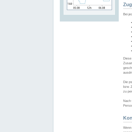
Zug
Bei j
Diese
Zusam
gesch
ausdrü
Die p
bzw. 
zu pe
Nach 
Person
Kon
Wenn 