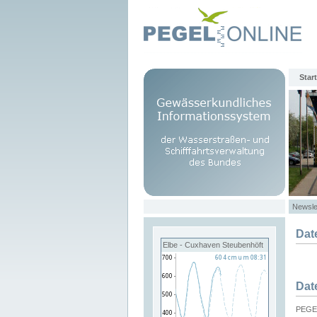
Start
Newsle
Dat
Elbe - Cuxhaven Steubenhöft
Dat
PEGEL