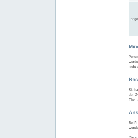
pege
Min
Perso
werde
nicht 
Rec
Sie h
den Z
Thema
Ans
Bei F
wende
Die zu