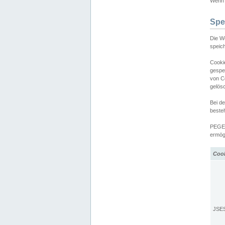
Wenn d
Spe
Die W
speic
Cooki
gespe
von C
gelös
Bei d
beste
PEGEL
ermögl
Coo
JSE