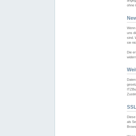
angeg
ohne i
New
Wenn 
uns d
sind.
sie ni
Die er
widerr
Wei
Daten,
gesetz
ITZBun
Zusti
SSL
Diese 
als S
Browse