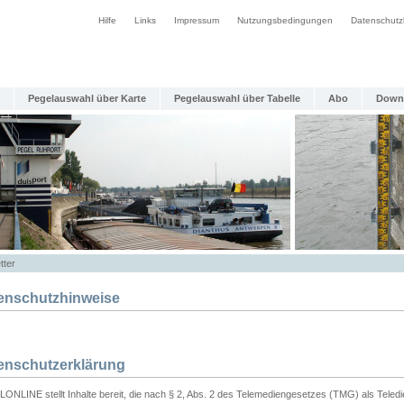
Hilfe
Links
Impressum
Nutzungsbedingungen
Datenschutz
Pegelauswahl über Karte
Pegelauswahl über Tabelle
Abo
Down
tter
enschutzhinweise
enschutzerklärung
ONLINE stellt Inhalte bereit, die nach § 2, Abs. 2 des Telemediengesetzes (TMG) als Teled