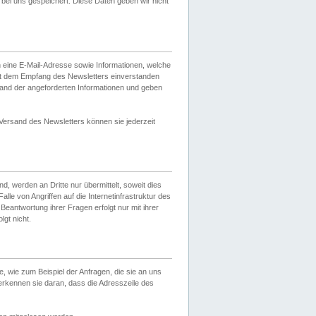
ei uns gespeichert. Diese Daten geben wir nicht
 eine E-Mail-Adresse sowie Informationen, welche
it dem Empfang des Newsletters einverstanden
sand der angeforderten Informationen und geben
 Versand des Newsletters können sie jederzeit
, werden an Dritte nur übermittelt, soweit dies
lle von Angriffen auf die Internetinfrastruktur des
Beantwortung ihrer Fragen erfolgt nur mit ihrer
gt nicht.
, wie zum Beispiel der Anfragen, die sie an uns
erkennen sie daran, dass die Adresszeile des