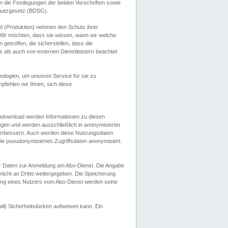
 die Festlegungen der beiden Vorschriften sowie
hutzgesetz (BDSG).
 (Produktion) nehmen den Schutz ihrer
ir möchten, dass sie wissen, wann wir welche
etroffen, die sicherstellen, dass die
 als auch von externen Dienstleistern beachtet
ologien, um unseren Service für sie zu
fehlen wir Ihnen, sich diese
endownload werden Informationen zu diesen
ogen und werden ausschließlich in anonymisierter
verbessern. Auch werden diese Nutzungsdaten
ie pseudonymisierten Zugriffsdaten anonymisiert.
her Daten zur Anmeldung am Abo-Dienst. Die Angabe
 nicht an Dritte weitergegeben. Die Speicherung
dung eines Nutzers vom Abo-Dienst werden seine
il) Sicherheitslücken aufweisen kann. Ein