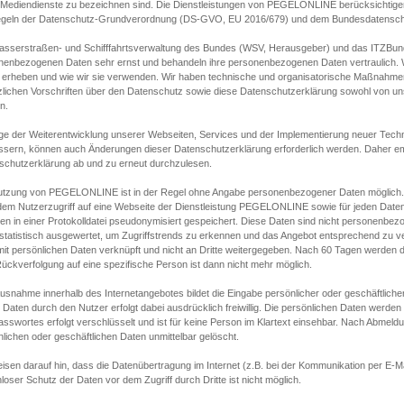
s Mediendienste zu bezeichnen sind. Die Dienstleistungen von PEGELONLINE berücksichtigen
egeln der Datenschutz-Grundverordnung (DS-GVO, EU 2016/679) und dem Bundesdatensc
asserstraßen- und Schifffahrtsverwaltung des Bundes (WSV, Herausgeber) und das ITZBund
nenbezogenen Daten sehr ernst und behandeln ihre personenbezogenen Daten vertraulich. W
 erheben und wie wir sie verwenden. Wir haben technische und organisatorische Maßnahmen g
zlichen Vorschriften über den Datenschutz sowie diese Datenschutzerklärung sowohl von uns
n.
ge der Weiterentwicklung unserer Webseiten, Services und der Implementierung neuer Techn
ssern, können auch Änderungen dieser Datenschutzerklärung erforderlich werden. Daher emp
schutzerklärung ab und zu erneut durchzulesen.
utzung von PEGELONLINE ist in der Regel ohne Angabe personenbezogener Daten möglich.
edem Nutzerzugriff auf eine Webseite der Dienstleistung PEGELONLINE sowie für jeden Dat
en in einer Protokolldatei pseudonymisiert gespeichert. Diese Daten sind nicht personenbez
statistisch ausgewertet, um Zugriffstrends zu erkennen und das Angebot entsprechend zu 
mit persönlichen Daten verknüpft und nicht an Dritte weitergegeben. Nach 60 Tagen werden d
ückverfolgung auf eine spezifische Person ist dann nicht mehr möglich.
Ausnahme innerhalb des Internetangebotes bildet die Eingabe persönlicher oder geschäftlic
 Daten durch den Nutzer erfolgt dabei ausdrücklich freiwillig. Die persönlichen Daten werden
asswortes erfolgt verschlüsselt und ist für keine Person im Klartext einsehbar. Nach Abmel
lichen oder geschäftlichen Daten unmittelbar gelöscht.
isen darauf hin, dass die Datenübertragung im Internet (z.B. bei der Kommunikation per E-Ma
loser Schutz der Daten vor dem Zugriff durch Dritte ist nicht möglich.