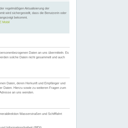
 der regelmäßigen Aktualisierung der
omit wird sichergestellt, dass die Benutzerin oder
 angezeigt bekommt.
 Mobil
 personenbezogenen Daten an uns übermitteln. Es
werden solche Daten nicht gesammelt und auch
ogenen Daten, deren Herkunft und Empfänger und
er Daten. Hierzu sowie zu weiteren Fragen zum
 Adresse an uns wenden.
neraldirektion Wasserstraßen und Schifffahrt
nd Informationsfreiheit (BfDI).