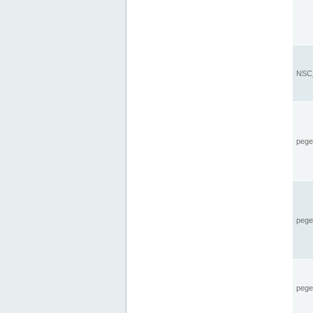
NSC_
pegel
pege
pegel