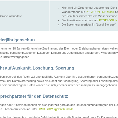
Hier wird ein Zeitstempel gespeichert. Dient
Wasserstände auf
PEGELONLINE Mobil
. S
lonline.lastupdate
der Benutzer immer aktuelle Wasserstände
Die Funktion existiert nur auf
PEGELONLINE
Die Speicherung erfolgt im "Local Storage"
derjährigenschutz
nen unter 18 Jahren dürfen ohne Zustimmung der Eltern oder Erziehungsberechtigten keine
n keine personenbezogenen Daten von Kindern und Jugendlichen angefordert. Wissentlich 
an Dritte weitergegeben.
ht auf Auskunft, Löschung, Sperrung
aben jederzeit das Recht auf unentgeltliche Auskunft über ihre gespeicherten personenbez
weck der Datenverarbeitung sowie ein Recht auf Berichtigung, Sperrung oder Löschung dies
 personenbezogene Daten können sie sich jederzeit unter der im Impressum angegebenen
prechpartner für den Datenschutz
ragen oder Hinweisen können sie sich jederzeit gern an den Datenschutzbeauftragten der Ge
n. Diesen erreichen sie unter:
DSB.GDWS@wsv.bund.de
ständige datenschutzrechtliche Aufsichtsbehörde ist die Bundesbeauftragte für Datenschutz u