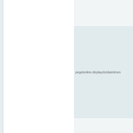
pegelonline.displaydstdatetimes