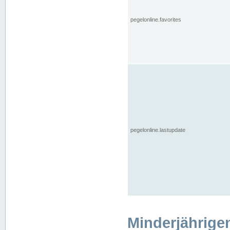
pegelonline.favorites
pegelonline.lastupdate
Minderjährige