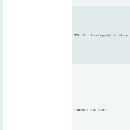
NSC_JOr0zbowdfkqgskdxhlvsebttsws
pegelonline.limitrelation