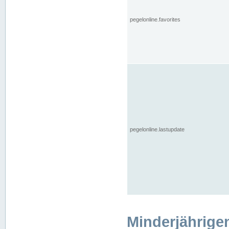
pegelonline.favorites
pegelonline.lastupdate
Minderjährige