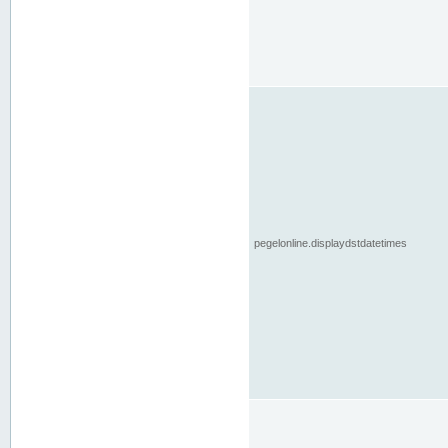
pegelonline.displaydstdatetimes