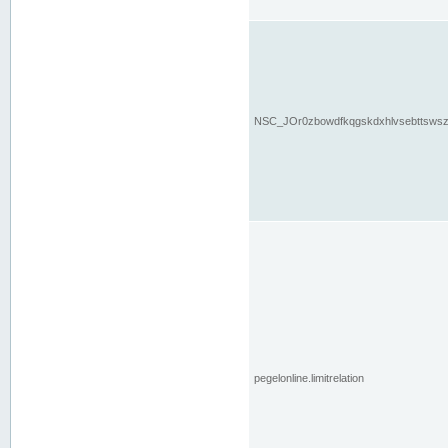
NSC_JOr0zbowdfkqgskdxhlvsebttsws
pegelonline.limitrelation