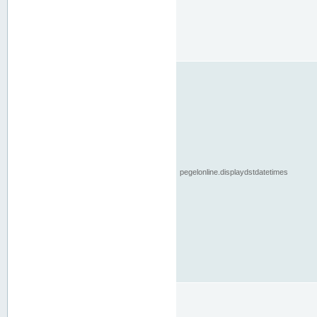
pegelonline.displaydstdatetimes