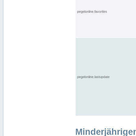
pegelonline.favorites
pegelonline.lastupdate
Minderjährige