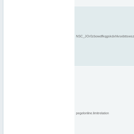
NSC_JOr0zbowdfkqgskdxhlvsebttsws
pegelonline.limitrelation