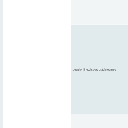
pegelonline.displaydstdatetimes