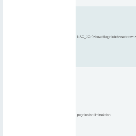
NSC_JOr0zbowdfkqgskdxhlvsebttsws
pegelonline.limitrelation