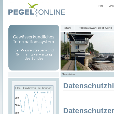
Hilfe
Link
Start
Pegelauswahl über Karte
Newsletter
Datenschutzh
Elbe - Cuxhaven Steubenhöft
Datenschutzer