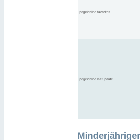
pegelonline.favorites
pegelonline.lastupdate
Minderjährige