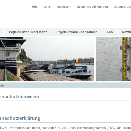
Hilfe
Links
Impressum
Nutzungsbedingungen
Datenschutz
Pegelauswahl über Karte
Pegelauswahl über Tabelle
Abo
Down
tter
enschutzhinweise
enschutzerklärung
ONLINE stellt Inhalte bereit, die nach § 2, Abs. 2 des Telemediengesetzes (TMG) als Teled