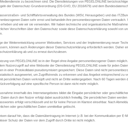
s Mediendienste zu bezeichnen sind. Die Dienstleistungen von PEGELONLINE berücksichtigen
egeln der Datenschutz-Grundverordnung (DS-GVO, EU 2016/679) und dem Bundesdatensc
asserstraßen- und Schifffahrtsverwaltung des Bundes (WSV, Herausgeber) und das ITZBund
nenbezogenen Daten sehr ernst und behandeln ihre personenbezogenen Daten vertraulich. W
 erheben und wie wir sie verwenden. Wir haben technische und organisatorische Maßnahmen g
zlichen Vorschriften über den Datenschutz sowie diese Datenschutzerklärung sowohl von uns
n.
ge der Weiterentwicklung unserer Webseiten, Services und der Implementierung neuer Techn
ssern, können auch Änderungen dieser Datenschutzerklärung erforderlich werden. Daher emp
schutzerklärung ab und zu erneut durchzulesen.
utzung von PEGELONLINE ist in der Regel ohne Angabe personenbezogener Daten möglich.
edem Nutzerzugriff auf eine Webseite der Dienstleistung PEGELONLINE sowie für jeden Dat
en in einer Protokolldatei pseudonymisiert gespeichert. Diese Daten sind nicht personenbez
statistisch ausgewertet, um Zugriffstrends zu erkennen und das Angebot entsprechend zu 
mit persönlichen Daten verknüpft und nicht an Dritte weitergegeben. Nach 60 Tagen werden d
ückverfolgung auf eine spezifische Person ist dann nicht mehr möglich.
Ausnahme innerhalb des Internetangebotes bildet die Eingabe persönlicher oder geschäftlic
 Daten durch den Nutzer erfolgt dabei ausdrücklich freiwillig. Die persönlichen Daten werden
asswortes erfolgt verschlüsselt und ist für keine Person im Klartext einsehbar. Nach Abmel
lichen oder geschäftlichen Daten unmittelbar gelöscht.
isen darauf hin, dass die Datenübertragung im Internet (z.B. bei der Kommunikation per E-Ma
loser Schutz der Daten vor dem Zugriff durch Dritte ist nicht möglich.