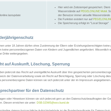
Hier wird ein Zeitstempel gespeichert. Dient
Wasserstände auf
PEGELONLINE Mobil
. S
lonline.lastupdate
der Benutzer immer aktuelle Wasserstände
Die Funktion existiert nur auf
PEGELONLINE
Die Speicherung erfolgt im "Local Storage"
derjährigenschutz
nen unter 18 Jahren dürfen ohne Zustimmung der Eltern oder Erziehungsberechtigten keine
n keine personenbezogenen Daten von Kindern und Jugendlichen angefordert. Wissentlich 
an Dritte weitergegeben.
ht auf Auskunft, Löschung, Sperrung
aben jederzeit das Recht auf unentgeltliche Auskunft über ihre gespeicherten personenbez
weck der Datenverarbeitung sowie ein Recht auf Berichtigung, Sperrung oder Löschung dies
 personenbezogene Daten können sie sich jederzeit unter der im Impressum angegebenen
prechpartner für den Datenschutz
ragen oder Hinweisen können sie sich jederzeit gern an den Datenschutzbeauftragten der Ge
n. Diesen erreichen sie unter:
DSB.GDWS@wsv.bund.de
ständige datenschutzrechtliche Aufsichtsbehörde ist die Bundesbeauftragte für Datenschutz u