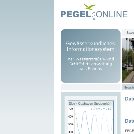
Start
Newsle
Dat
Elbe - Cuxhaven Steubenhöft
Dat
PEGEL