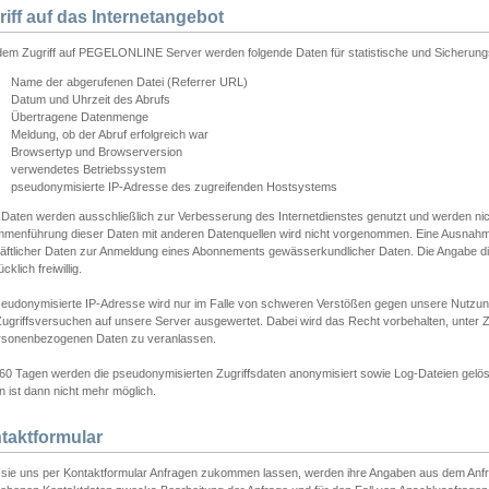
riff auf das Internetangebot
edem Zugriff auf PEGELONLINE Server werden folgende Daten für statistische und Sicherun
Name der abgerufenen Datei (Referrer URL)
Datum und Uhrzeit des Abrufs
Übertragene Datenmenge
Meldung, ob der Abruf erfolgreich war
Browsertyp und Browserversion
verwendetes Betriebssystem
pseudonymisierte IP-Adresse des zugreifenden Hostsystems
 Daten werden ausschließlich zur Verbesserung des Internetdienstes genutzt und werden ni
menführung dieser Daten mit anderen Datenquellen wird nicht vorgenommen. Eine Ausnahme 
äftlicher Daten zur Anmeldung eines Abonnements gewässerkundlicher Daten. Die Angabe die
cklich freiwillig.
seudonymisierte IP-Adresse wird nur im Falle von schweren Verstößen gegen unsere Nutzun
Zugriffsversuchen auf unsere Server ausgewertet. Dabei wird das Recht vorbehalten, unter Z
rsonenbezogenen Daten zu veranlassen.
60 Tagen werden die pseudonymisierten Zugriffsdaten anonymisiert sowie Log-Dateien gelösc
 ist dann nicht mehr möglich.
taktformular
sie uns per Kontaktformular Anfragen zukommen lassen, werden ihre Angaben aus dem Anfrag