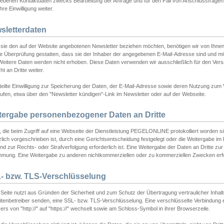
ebenen Kontaktdaten zwecks Bearbeitung der Anfrage und für den Fall von Anschlussfragen b
hre Einwilligung weiter.
sletterdaten
sie den auf der Website angebotenen Newsletter beziehen möchten, benötigen wir von Ihnen
ie Überprüfung gestatten, dass sie der Inhaber der angegebenen E-Mail-Adresse sind und m
 Weitere Daten werden nicht erhoben. Diese Daten verwenden wir ausschließlich für den Ver
cht an Dritte weiter.
teilte Einwilligung zur Speicherung der Daten, der E-Mail-Adresse sowie deren Nutzung zum
ufen, etwa über den "Newsletter kündigen"-Link im Newsletter oder auf der Webseite.
tergabe personenbezogener Daten an Dritte
 die beim Zugriff auf eine Webseite der Dienstleistung PEGELONLINE protokolliert worden sind
lich vorgeschrieben ist, durch eine Gerichtsentscheidung festgelegt oder die Weitergabe im Fa
d zur Rechts- oder Strafverfolgung erforderlich ist. Eine Weitergabe der Daten an Dritte zur 
mmung. Eine Weitergabe zu anderen nichtkommerziellen oder zu kommerziellen Zwecken erfol
- bzw. TLS-Verschlüsselung
Seite nutzt aus Gründen der Sicherheit und zum Schutz der Übertragung vertraulicher Inhalte
eitenbetreiber senden, eine SSL- bzw. TLS-Verschlüsselung. Eine verschlüsselte Verbindung 
rs von "http://" auf "https://" wechselt sowie am Schloss-Symbol in ihrer Browserzeile.