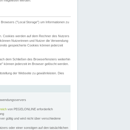
tten mitgelesen werden.
Browsers ("Local Storage") um Informationen zu
n. Cookies werden auf dem Rechner des Nutzers
 können Nutzerinnen und Nutzer die Verwendung
ereits gespeicherte Cookies können jederzeit
nach dem Schließen des Browserfensters weiterhin
e" können jederzeit im Browser gelöscht werden.
stellung der Webseite zu gewährleisten. Dies
Anwendungsservers
reich
von PEGELONLINE erforderlich
zung
rver gültig und wird nicht über verschiedene
utzers oder einer sonstigen auf den tatsächlichen