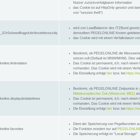
Nutzer zurückverfolgbaren Information
das Cookie ist auf HttpOnly gesetzt und dam
von "session theft")
wird von LoadBalancer des ITZBund gesetzt
JOr0zbowdfkqgskdxhlvsebttswszdq
demselben PEGELONLINE Knoten geleitetet w
das Cookie wird mit einem Verfallsdatum vo
Bestimmt, ob PEGELONLINE die Messwer
setzen soll (Default ist MNW/MHW). Dies wirk
online.limitrelation
Das Cookie ist permanent, d.h. nach einem 
vorhanden. Das Cookie wird mit einem Verfa
Die Einstellung erfolgt
hier
bzw. bei
https://w
Bestimmt, ob PEGELONLINE Zeitpunkte in
Mitteleuropäischer Zeit (Winterzeit, MEZ)
anz
lonline.displaydstdatetimes
Das Cookie ist permanent, d.h. nach einem 
vorhanden. Das Cookie wird mit einem Verfa
Die Einstellung erfolgt
hier
bzw. bei
https://w
Dient der Speicherung von Pegelfavoriten 
online.favorites
Die Funktion existiert nur auf
PEGELONLINE
Die Speicherung erfolgt im "Local Storage"