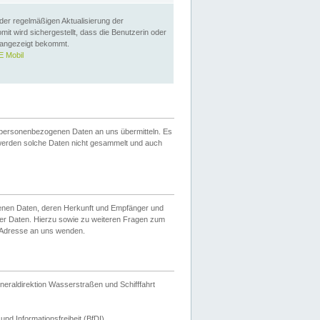
 der regelmäßigen Aktualisierung der
omit wird sichergestellt, dass die Benutzerin oder
 angezeigt bekommt.
 Mobil
 personenbezogenen Daten an uns übermitteln. Es
werden solche Daten nicht gesammelt und auch
ogenen Daten, deren Herkunft und Empfänger und
er Daten. Hierzu sowie zu weiteren Fragen zum
 Adresse an uns wenden.
neraldirektion Wasserstraßen und Schifffahrt
nd Informationsfreiheit (BfDI).