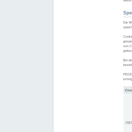
Wenn d
Spe
Die W
speic
Cooki
gespe
von C
gelös
Bei d
beste
PEGEL
ermögl
Coo
JSE