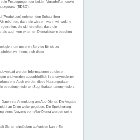
 die Festlegungen der beiden Vorschriften sowie
hutzgesetz (BDSG).
 (Produktion) nehmen den Schutz ihrer
ir möchten, dass sie wissen, wann wir welche
etroffen, die sicherstellen, dass die
 als auch von externen Dienstleistern beachtet
ologien, um unseren Service für sie zu
fehlen wir Ihnen, sich diese
endownload werden Informationen zu diesen
ogen und werden ausschließlich in anonymisierter
verbessern. Auch werden diese Nutzungsdaten
ie pseudonymisierten Zugriffsdaten anonymisiert.
her Daten zur Anmeldung am Abo-Dienst. Die Angabe
 nicht an Dritte weitergegeben. Die Speicherung
dung eines Nutzers vom Abo-Dienst werden seine
il) Sicherheitslücken aufweisen kann. Ein