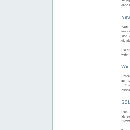
angeg
ohne i
New
Wenn 
uns d
sind.
sie ni
Die er
widerr
Wei
Daten,
gesetz
ITZBun
Zusti
SSL
Diese 
als S
Browse