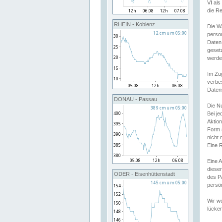
VI al
die R
RHEIN - Koblenz
Die W
perso
Daten
geset
werde
Im Zu
verbe
Daten
DONAU - Passau
Die N
Bei j
Aktion
Form 
nicht 
Eine R
Eine 
dieser
ODER - Eisenhüttenstadt
des P
persön
Wir we
lücken