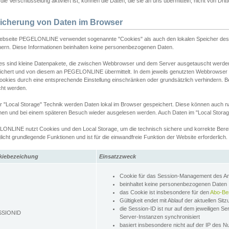
ie Verschlüsselung aktiviert ist, können die Daten, die sie an uns übermitteln, nicht von Dri
icherung von Daten im Browser
ebseite PEGELONLINE verwendet sogenannte "Cookies" als auch den lokalen Speicher des 
hern. Diese Informationen beinhalten keine personenbezogenen Daten.
es sind kleine Datenpakete, die zwischen Webbrowser und dem Server ausgetauscht werde
ichert und von diesem an PEGELONLINE übermittelt. In dem jeweils genutzten Webbrowser
ookies durch eine entsprechende Einstellung einschränken oder grundsätzlich verhindern. B
cht werden.
er "Local Storage" Technik werden Daten lokal im Browser gespeichert. Diese können auch 
hen und bei einem späteren Besuch wieder ausgelesen werden. Auch Daten im "Local Storag
ONLINE nutzt Cookies und den Local Storage, um die technisch sichere und korrekte Bereit
icht grundlegende Funktionen und ist für die einwandfreie Funktion der Website erforderlich.
kiebezeichung
Einsatzzweck
Cookie für das Session-Management des 
beinhaltet keine personenbezogenen Daten
das Cookie ist insbesondere für den
Abo-Be
Gültigkeit endet mit Ablauf der aktuellen Sit
die Session-ID ist nur auf dem jeweiligen Se
SSIONID
Server-Instanzen synchronisiert
basiert insbesondere nicht auf der IP des N