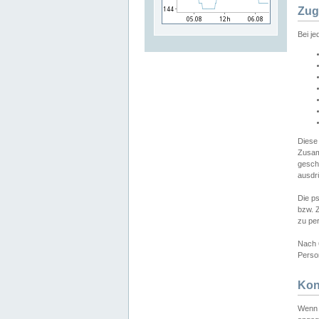
Zug
Bei j
Diese
Zusam
gesch
ausdrü
Die p
bzw. 
zu pe
Nach 
Person
Kon
Wenn 