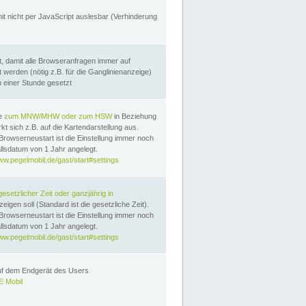
it nicht per JavaScript auslesbar (Verhinderung
, damit alle Browseranfragen immer auf
erden (nötig z.B. für die Ganglinienanzeige)
n einer Stunde gesetzt
te
zum MNW/MHW oder zum HSW
in Beziehung
t sich z.B. auf die Kartendarstellung aus.
Browserneustart ist die Einstellung immer noch
llsdatum von 1 Jahr angelegt.
ww.pegelmobil.de/gast/start#settings
gesetzlicher Zeit oder ganzjährig in
eigen soll (Standard ist die gesetzliche Zeit).
Browserneustart ist die Einstellung immer noch
llsdatum von 1 Jahr angelegt.
ww.pegelmobil.de/gast/start#settings
auf dem Endgerät des Users
 Mobil