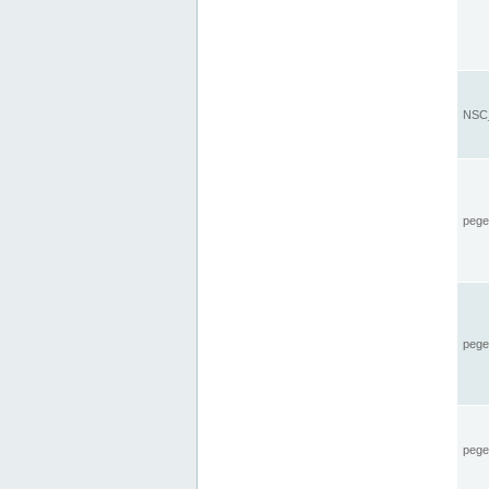
NSC_
pegel
pege
pegel