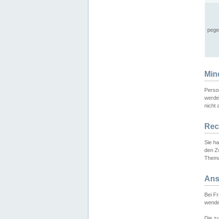
pege
Min
Perso
werde
nicht 
Rec
Sie h
den Z
Thema
Ans
Bei F
wende
Die zu