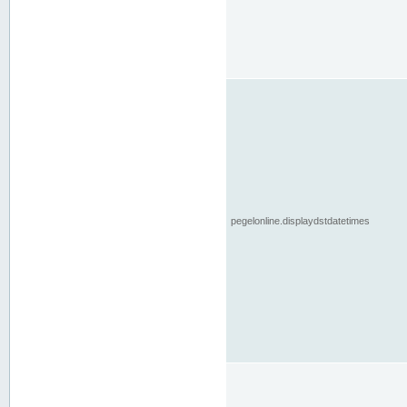
pegelonline.displaydstdatetimes