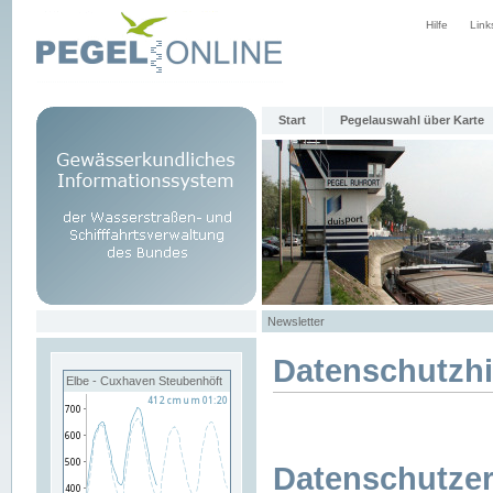
Hilfe
Link
Start
Pegelauswahl über Karte
Newsletter
Datenschutzh
Elbe - Cuxhaven Steubenhöft
Datenschutzer