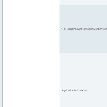
NSC_JOr0zbowdfkqgskdxhlvsebttsws
pegelonline.limitrelation