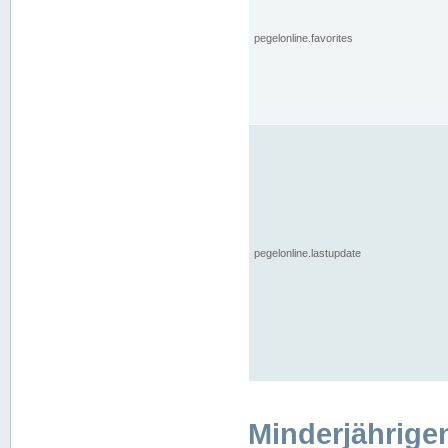
pegelonline.favorites
pegelonline.lastupdate
Minderjährige