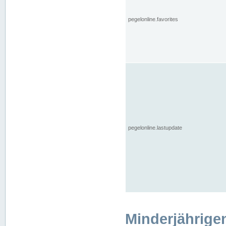
pegelonline.favorites
pegelonline.lastupdate
Minderjährige