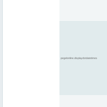
pegelonline.displaydstdatetimes