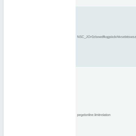
NSC_JOr0zbowdfkqgskdxhlvsebttsws
pegelonline.limitrelation