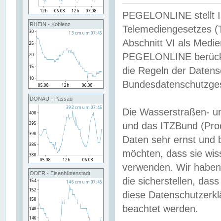
PEGELONLINE stellt Inh
RHEIN - Koblenz
Telemediengesetzes (
Abschnitt VI als Medie
PEGELONLINE berücksi
die Regeln der Date
Bundesdatenschutzge
DONAU - Passau
Die Wasserstraßen- u
und das ITZBund (Pro
Daten sehr ernst und 
möchten, dass sie wis
verwenden. Wir haben
ODER - Eisenhüttenstadt
die sicherstellen, das
diese Datenschutzerkl
beachtet werden.