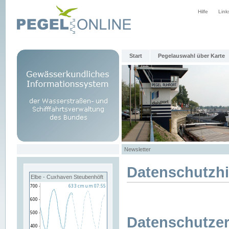
Hilfe
Link
Start
Pegelauswahl über Karte
Newsletter
Datenschutzh
Elbe - Cuxhaven Steubenhöft
Datenschutzer