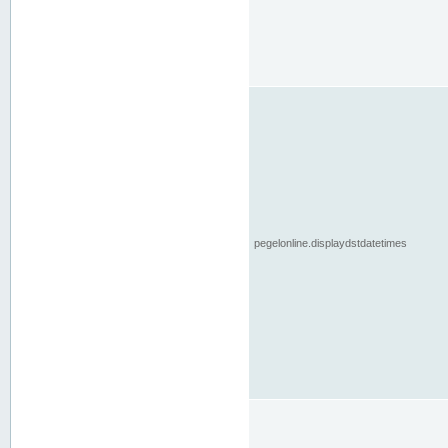
pegelonline.displaydstdatetimes