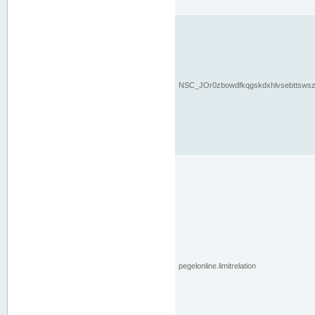
NSC_JOr0zbowdfkqgskdxhlvsebttsws
pegelonline.limitrelation