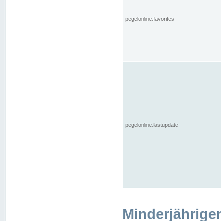
pegelonline.favorites
pegelonline.lastupdate
Minderjährige