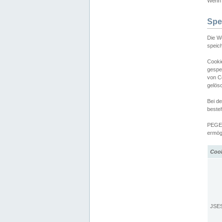
Wenn d
Spe
Die W
speic
Cooki
gespe
von C
gelös
Bei d
beste
PEGEL
ermögl
Coo
JSE