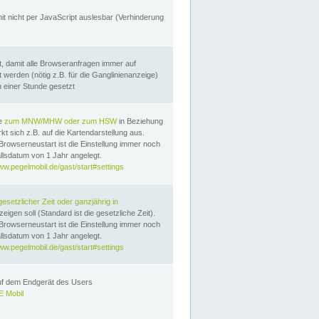
it nicht per JavaScript auslesbar (Verhinderung
, damit alle Browseranfragen immer auf
erden (nötig z.B. für die Ganglinienanzeige)
n einer Stunde gesetzt
te
zum MNW/MHW oder zum HSW
in Beziehung
t sich z.B. auf die Kartendarstellung aus.
Browserneustart ist die Einstellung immer noch
llsdatum von 1 Jahr angelegt.
ww.pegelmobil.de/gast/start#settings
gesetzlicher Zeit oder ganzjährig in
eigen soll (Standard ist die gesetzliche Zeit).
Browserneustart ist die Einstellung immer noch
llsdatum von 1 Jahr angelegt.
ww.pegelmobil.de/gast/start#settings
auf dem Endgerät des Users
 Mobil