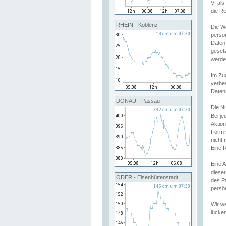
VI al
die R
RHEIN - Koblenz
Die W
perso
Daten
geset
werde
Im Zu
verbe
Daten
DONAU - Passau
Die N
Bei j
Aktion
Form 
nicht 
Eine R
Eine 
dieser
ODER - Eisenhüttenstadt
des P
persön
Wir we
lücken