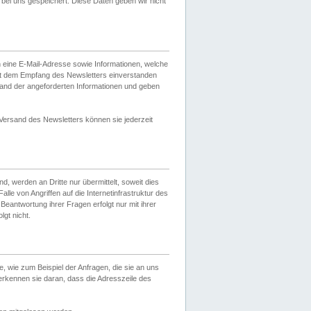
ei uns gespeichert. Diese Daten geben wir nicht
 eine E-Mail-Adresse sowie Informationen, welche
it dem Empfang des Newsletters einverstanden
sand der angeforderten Informationen und geben
 Versand des Newsletters können sie jederzeit
, werden an Dritte nur übermittelt, soweit dies
lle von Angriffen auf die Internetinfrastruktur des
Beantwortung ihrer Fragen erfolgt nur mit ihrer
gt nicht.
, wie zum Beispiel der Anfragen, die sie an uns
erkennen sie daran, dass die Adresszeile des