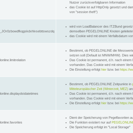
Nutzer zurückverfolgbaren Information
das Cookie ist auf HttpOnly gesetzt und dam
von "session theft")
wird von LoadBalancer des ITZBund gesetzt
JOr0zbowdfkqgskdxhlvsebttswszdq
demselben PEGELONLINE Knoten geleitetet w
das Cookie wird mit einem Verfallsdatum vo
Bestimmt, ob PEGELONLINE die Messwer
setzen soll (Default ist MNW/MHW). Dies wirk
online.limitrelation
Das Cookie ist permanent, d.h. nach einem 
vorhanden. Das Cookie wird mit einem Verfa
Die Einstellung erfolgt
hier
bzw. bei
https://w
Bestimmt, ob PEGELONLINE Zeitpunkte in
Mitteleuropäischer Zeit (Winterzeit, MEZ)
anz
lonline.displaydstdatetimes
Das Cookie ist permanent, d.h. nach einem 
vorhanden. Das Cookie wird mit einem Verfa
Die Einstellung erfolgt
hier
bzw. bei
https://w
Dient der Speicherung von Pegelfavoriten 
online.favorites
Die Funktion existiert nur auf
PEGELONLINE
Die Speicherung erfolgt im "Local Storage"