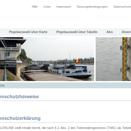
Hilfe
Links
Impressum
Nutzungsbedingungen
Datenschutz
Pegelauswahl über Karte
Pegelauswahl über Tabelle
Abo
Down
tter
enschutzhinweise
enschutzerklärung
ONLINE stellt Inhalte bereit, die nach § 2, Abs. 2 des Telemediengesetzes (TMG) als Teled