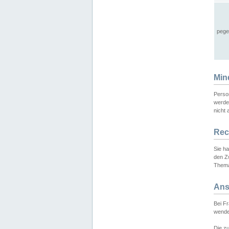
pege
Min
Perso
werde
nicht 
Rec
Sie h
den Z
Thema
Ans
Bei F
wende
Die zu