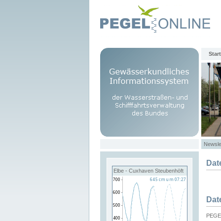
Start
Newsle
Dat
Elbe - Cuxhaven Steubenhöft
Dat
PEGEL