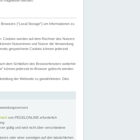
tten mitgelesen werden.
Browsers ("Local Storage") um Informationen zu
n. Cookies werden auf dem Rechner des Nutzers
 können Nutzerinnen und Nutzer die Verwendung
ereits gespeicherte Cookies können jederzeit
nach dem Schließen des Browserfensters weiterhin
e" können jederzeit im Browser gelöscht werden.
stellung der Webseite zu gewährleisten. Dies
Anwendungsservers
reich
von PEGELONLINE erforderlich
zung
rver gültig und wird nicht über verschiedene
utzers oder einer sonstigen auf den tatsächlichen