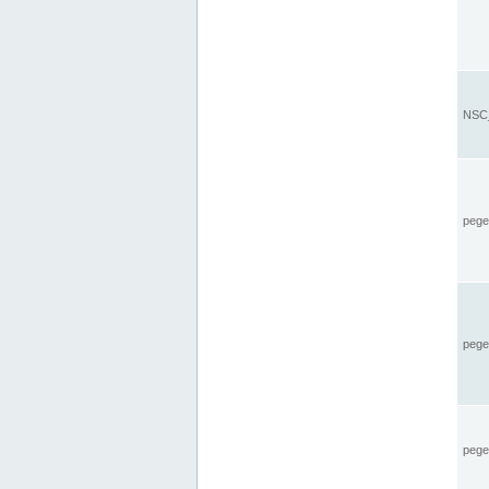
NSC_
pegel
pege
pegel