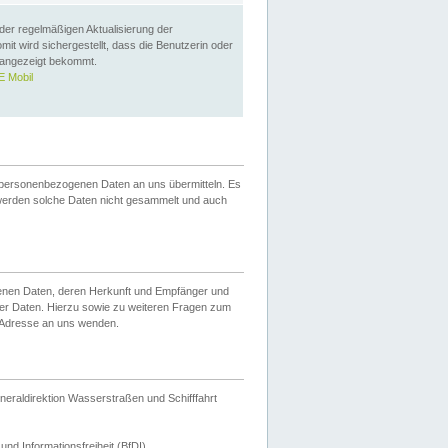
 der regelmäßigen Aktualisierung der
omit wird sichergestellt, dass die Benutzerin oder
 angezeigt bekommt.
 Mobil
 personenbezogenen Daten an uns übermitteln. Es
werden solche Daten nicht gesammelt und auch
ogenen Daten, deren Herkunft und Empfänger und
er Daten. Hierzu sowie zu weiteren Fragen zum
 Adresse an uns wenden.
neraldirektion Wasserstraßen und Schifffahrt
nd Informationsfreiheit (BfDI).