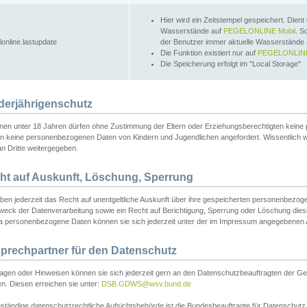
Hier wird ein Zeitstempel gespeichert. Dient
Wasserstände auf
PEGELONLINE Mobil
. S
lonline.lastupdate
der Benutzer immer aktuelle Wasserstände
Die Funktion existiert nur auf
PEGELONLINE
Die Speicherung erfolgt im "Local Storage"
derjährigenschutz
nen unter 18 Jahren dürfen ohne Zustimmung der Eltern oder Erziehungsberechtigten keine
n keine personenbezogenen Daten von Kindern und Jugendlichen angefordert. Wissentlich 
an Dritte weitergegeben.
ht auf Auskunft, Löschung, Sperrung
aben jederzeit das Recht auf unentgeltliche Auskunft über ihre gespeicherten personenbez
weck der Datenverarbeitung sowie ein Recht auf Berichtigung, Sperrung oder Löschung dies
 personenbezogene Daten können sie sich jederzeit unter der im Impressum angegebenen
prechpartner für den Datenschutz
ragen oder Hinweisen können sie sich jederzeit gern an den Datenschutzbeauftragten der Ge
n. Diesen erreichen sie unter:
DSB.GDWS@wsv.bund.de
ständige datenschutzrechtliche Aufsichtsbehörde ist die Bundesbeauftragte für Datenschutz u