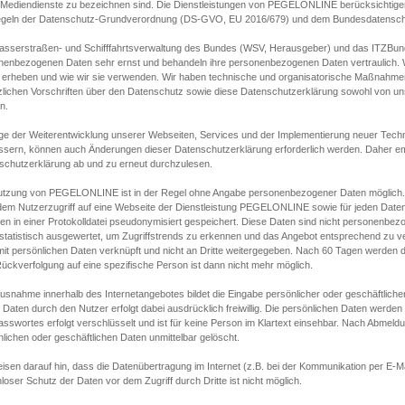
s Mediendienste zu bezeichnen sind. Die Dienstleistungen von PEGELONLINE berücksichtigen
egeln der Datenschutz-Grundverordnung (DS-GVO, EU 2016/679) und dem Bundesdatensc
asserstraßen- und Schifffahrtsverwaltung des Bundes (WSV, Herausgeber) und das ITZBund
nenbezogenen Daten sehr ernst und behandeln ihre personenbezogenen Daten vertraulich. W
 erheben und wie wir sie verwenden. Wir haben technische und organisatorische Maßnahmen g
zlichen Vorschriften über den Datenschutz sowie diese Datenschutzerklärung sowohl von uns
n.
ge der Weiterentwicklung unserer Webseiten, Services und der Implementierung neuer Techn
ssern, können auch Änderungen dieser Datenschutzerklärung erforderlich werden. Daher emp
schutzerklärung ab und zu erneut durchzulesen.
utzung von PEGELONLINE ist in der Regel ohne Angabe personenbezogener Daten möglich.
edem Nutzerzugriff auf eine Webseite der Dienstleistung PEGELONLINE sowie für jeden Dat
en in einer Protokolldatei pseudonymisiert gespeichert. Diese Daten sind nicht personenbez
statistisch ausgewertet, um Zugriffstrends zu erkennen und das Angebot entsprechend zu 
mit persönlichen Daten verknüpft und nicht an Dritte weitergegeben. Nach 60 Tagen werden d
ückverfolgung auf eine spezifische Person ist dann nicht mehr möglich.
Ausnahme innerhalb des Internetangebotes bildet die Eingabe persönlicher oder geschäftlic
 Daten durch den Nutzer erfolgt dabei ausdrücklich freiwillig. Die persönlichen Daten werden
asswortes erfolgt verschlüsselt und ist für keine Person im Klartext einsehbar. Nach Abmel
lichen oder geschäftlichen Daten unmittelbar gelöscht.
isen darauf hin, dass die Datenübertragung im Internet (z.B. bei der Kommunikation per E-Ma
loser Schutz der Daten vor dem Zugriff durch Dritte ist nicht möglich.