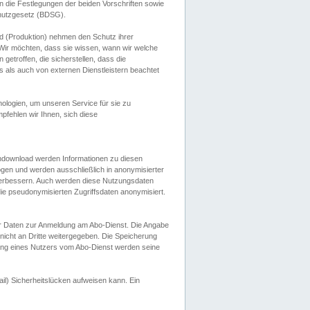
 die Festlegungen der beiden Vorschriften sowie
hutzgesetz (BDSG).
 (Produktion) nehmen den Schutz ihrer
ir möchten, dass sie wissen, wann wir welche
etroffen, die sicherstellen, dass die
 als auch von externen Dienstleistern beachtet
ologien, um unseren Service für sie zu
fehlen wir Ihnen, sich diese
endownload werden Informationen zu diesen
ogen und werden ausschließlich in anonymisierter
verbessern. Auch werden diese Nutzungsdaten
ie pseudonymisierten Zugriffsdaten anonymisiert.
her Daten zur Anmeldung am Abo-Dienst. Die Angabe
 nicht an Dritte weitergegeben. Die Speicherung
dung eines Nutzers vom Abo-Dienst werden seine
il) Sicherheitslücken aufweisen kann. Ein