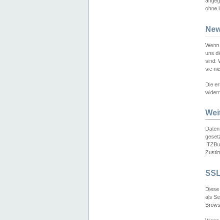
angeg
ohne i
New
Wenn 
uns d
sind.
sie ni
Die er
widerr
Wei
Daten,
gesetz
ITZBun
Zusti
SSL
Diese 
als S
Browse