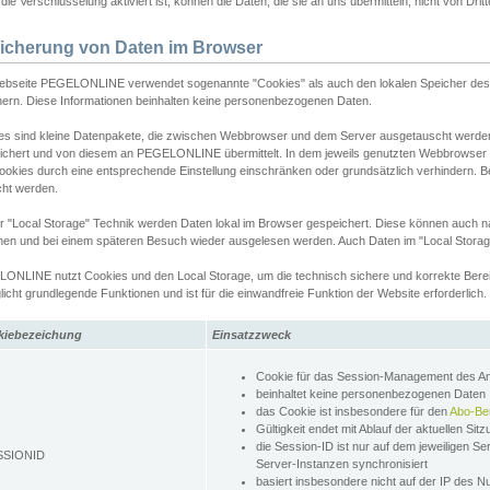
ie Verschlüsselung aktiviert ist, können die Daten, die sie an uns übermitteln, nicht von Dri
icherung von Daten im Browser
ebseite PEGELONLINE verwendet sogenannte "Cookies" als auch den lokalen Speicher des 
hern. Diese Informationen beinhalten keine personenbezogenen Daten.
es sind kleine Datenpakete, die zwischen Webbrowser und dem Server ausgetauscht werde
ichert und von diesem an PEGELONLINE übermittelt. In dem jeweils genutzten Webbrowser
ookies durch eine entsprechende Einstellung einschränken oder grundsätzlich verhindern. B
cht werden.
er "Local Storage" Technik werden Daten lokal im Browser gespeichert. Diese können auch 
hen und bei einem späteren Besuch wieder ausgelesen werden. Auch Daten im "Local Storag
ONLINE nutzt Cookies und den Local Storage, um die technisch sichere und korrekte Bereit
icht grundlegende Funktionen und ist für die einwandfreie Funktion der Website erforderlich.
kiebezeichung
Einsatzzweck
Cookie für das Session-Management des 
beinhaltet keine personenbezogenen Daten
das Cookie ist insbesondere für den
Abo-Be
Gültigkeit endet mit Ablauf der aktuellen Sit
die Session-ID ist nur auf dem jeweiligen Se
SSIONID
Server-Instanzen synchronisiert
basiert insbesondere nicht auf der IP des N