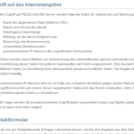
riff auf das Internetangebot
edem Zugriff auf PEGELONLINE Server werden folgende Daten für statistische und Sicherun
Name der abgerufenen Datei (Referrer URL)
Datum und Uhrzeit des Abrufs
Übertragene Datenmenge
Meldung, ob der Abruf erfolgreich war
Browsertyp und Browserversion
verwendetes Betriebssystem
pseudonymisierte IP-Adresse des zugreifenden Hostsystems
 Daten werden ausschließlich zur Verbesserung des Internetdienstes genutzt und werden ni
menführung dieser Daten mit anderen Datenquellen wird nicht vorgenommen. Eine Ausnahme 
äftlicher Daten zur Anmeldung eines Abonnements gewässerkundlicher Daten. Die Angabe die
cklich freiwillig.
seudonymisierte IP-Adresse wird nur im Falle von schweren Verstößen gegen unsere Nutzun
Zugriffsversuchen auf unsere Server ausgewertet. Dabei wird das Recht vorbehalten, unter Z
rsonenbezogenen Daten zu veranlassen.
60 Tagen werden die pseudonymisierten Zugriffsdaten anonymisiert sowie Log-Dateien gelösc
 ist dann nicht mehr möglich.
taktformular
sie uns per Kontaktformular Anfragen zukommen lassen, werden ihre Angaben aus dem Anfrag