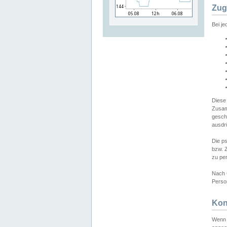
Zug
Bei j
Diese
Zusam
gesch
ausdrü
Die p
bzw. 
zu pe
Nach 
Person
Kon
Wenn 