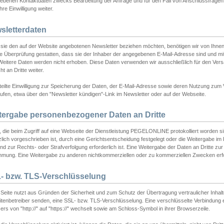
ebenen Kontaktdaten zwecks Bearbeitung der Anfrage und für den Fall von Anschlussfragen b
hre Einwilligung weiter.
sletterdaten
sie den auf der Website angebotenen Newsletter beziehen möchten, benötigen wir von Ihnen
ie Überprüfung gestatten, dass sie der Inhaber der angegebenen E-Mail-Adresse sind und m
 Weitere Daten werden nicht erhoben. Diese Daten verwenden wir ausschließlich für den Ver
cht an Dritte weiter.
teilte Einwilligung zur Speicherung der Daten, der E-Mail-Adresse sowie deren Nutzung zum
ufen, etwa über den "Newsletter kündigen"-Link im Newsletter oder auf der Webseite.
tergabe personenbezogener Daten an Dritte
 die beim Zugriff auf eine Webseite der Dienstleistung PEGELONLINE protokolliert worden sind
lich vorgeschrieben ist, durch eine Gerichtsentscheidung festgelegt oder die Weitergabe im Fa
d zur Rechts- oder Strafverfolgung erforderlich ist. Eine Weitergabe der Daten an Dritte zur 
mmung. Eine Weitergabe zu anderen nichtkommerziellen oder zu kommerziellen Zwecken erfol
- bzw. TLS-Verschlüsselung
Seite nutzt aus Gründen der Sicherheit und zum Schutz der Übertragung vertraulicher Inhalte
eitenbetreiber senden, eine SSL- bzw. TLS-Verschlüsselung. Eine verschlüsselte Verbindung 
rs von "http://" auf "https://" wechselt sowie am Schloss-Symbol in ihrer Browserzeile.