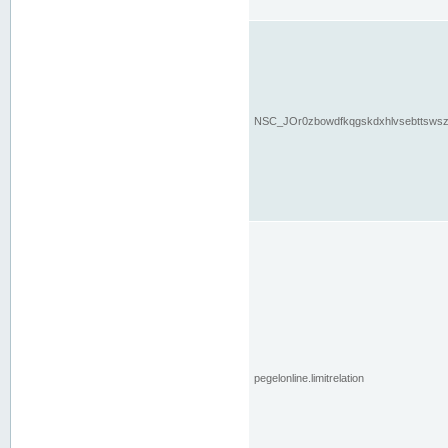
NSC_JOr0zbowdfkqgskdxhlvsebttsws
pegelonline.limitrelation