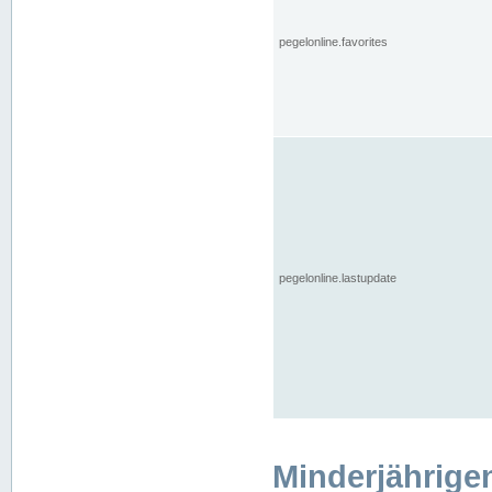
pegelonline.favorites
pegelonline.lastupdate
Minderjährige