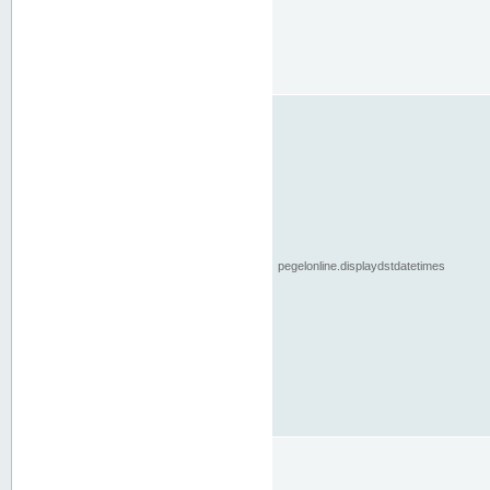
pegelonline.displaydstdatetimes