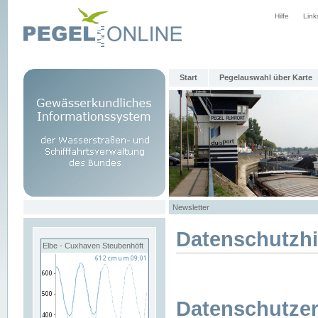
Hilfe
Link
Start
Pegelauswahl über Karte
Newsletter
Datenschutzh
Elbe - Cuxhaven Steubenhöft
Datenschutzer