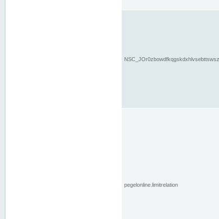
NSC_JOr0zbowdfkqgskdxhlvsebttsws
pegelonline.limitrelation