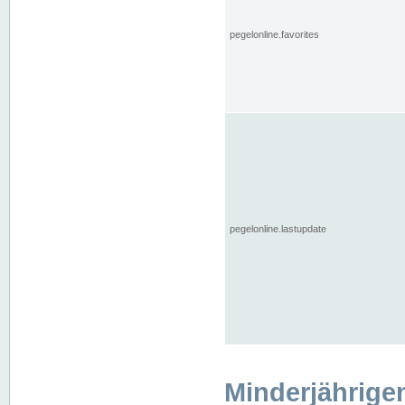
pegelonline.favorites
pegelonline.lastupdate
Minderjährige