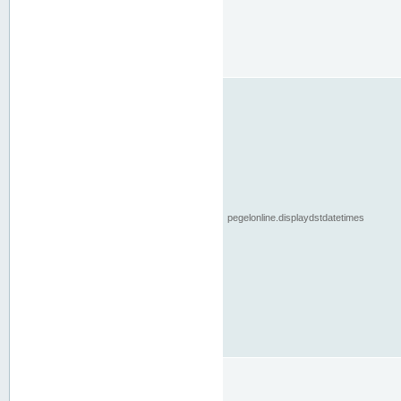
pegelonline.displaydstdatetimes