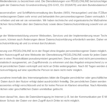
s Mediendienste zu bezeichnen sind. Die Dienstleistungen von PEGELONLINE berücksichtigen
egeln der Datenschutz-Grundverordnung (DS-GVO, EU 2016/679) und dem Bundesdatensc
asserstraßen- und Schifffahrtsverwaltung des Bundes (WSV, Herausgeber) und das ITZBund
nenbezogenen Daten sehr ernst und behandeln ihre personenbezogenen Daten vertraulich. W
 erheben und wie wir sie verwenden. Wir haben technische und organisatorische Maßnahmen g
zlichen Vorschriften über den Datenschutz sowie diese Datenschutzerklärung sowohl von uns
n.
ge der Weiterentwicklung unserer Webseiten, Services und der Implementierung neuer Techn
ssern, können auch Änderungen dieser Datenschutzerklärung erforderlich werden. Daher emp
schutzerklärung ab und zu erneut durchzulesen.
utzung von PEGELONLINE ist in der Regel ohne Angabe personenbezogener Daten möglich.
edem Nutzerzugriff auf eine Webseite der Dienstleistung PEGELONLINE sowie für jeden Dat
en in einer Protokolldatei pseudonymisiert gespeichert. Diese Daten sind nicht personenbez
statistisch ausgewertet, um Zugriffstrends zu erkennen und das Angebot entsprechend zu 
mit persönlichen Daten verknüpft und nicht an Dritte weitergegeben. Nach 60 Tagen werden d
ückverfolgung auf eine spezifische Person ist dann nicht mehr möglich.
Ausnahme innerhalb des Internetangebotes bildet die Eingabe persönlicher oder geschäftlic
 Daten durch den Nutzer erfolgt dabei ausdrücklich freiwillig. Die persönlichen Daten werden
asswortes erfolgt verschlüsselt und ist für keine Person im Klartext einsehbar. Nach Abmel
lichen oder geschäftlichen Daten unmittelbar gelöscht.
isen darauf hin, dass die Datenübertragung im Internet (z.B. bei der Kommunikation per E-Ma
loser Schutz der Daten vor dem Zugriff durch Dritte ist nicht möglich.