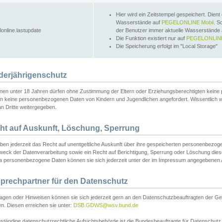
Hier wird ein Zeitstempel gespeichert. Dient
Wasserstände auf
PEGELONLINE Mobil
. S
lonline.lastupdate
der Benutzer immer aktuelle Wasserstände
Die Funktion existiert nur auf
PEGELONLINE
Die Speicherung erfolgt im "Local Storage"
derjährigenschutz
nen unter 18 Jahren dürfen ohne Zustimmung der Eltern oder Erziehungsberechtigten keine
n keine personenbezogenen Daten von Kindern und Jugendlichen angefordert. Wissentlich 
an Dritte weitergegeben.
ht auf Auskunft, Löschung, Sperrung
aben jederzeit das Recht auf unentgeltliche Auskunft über ihre gespeicherten personenbez
weck der Datenverarbeitung sowie ein Recht auf Berichtigung, Sperrung oder Löschung dies
 personenbezogene Daten können sie sich jederzeit unter der im Impressum angegebenen
prechpartner für den Datenschutz
ragen oder Hinweisen können sie sich jederzeit gern an den Datenschutzbeauftragten der Ge
n. Diesen erreichen sie unter:
DSB.GDWS@wsv.bund.de
ständige datenschutzrechtliche Aufsichtsbehörde ist die Bundesbeauftragte für Datenschutz u