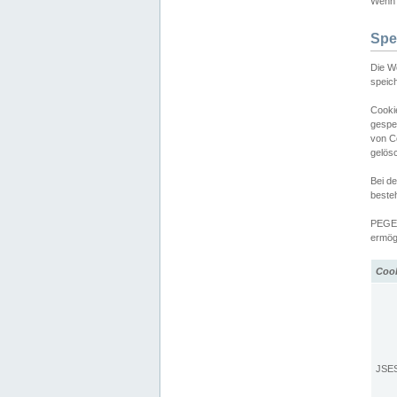
Wenn d
Spe
Die W
speic
Cooki
gespe
von C
gelös
Bei d
beste
PEGEL
ermögl
Coo
JSE