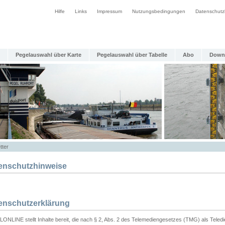
Hilfe
Links
Impressum
Nutzungsbedingungen
Datenschutz
Pegelauswahl über Karte
Pegelauswahl über Tabelle
Abo
Down
tter
enschutzhinweise
enschutzerklärung
ONLINE stellt Inhalte bereit, die nach § 2, Abs. 2 des Telemediengesetzes (TMG) als Teled