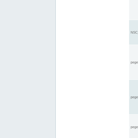
NSC_
pegel
pege
pegel