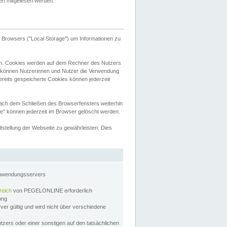
tten mitgelesen werden.
Browsers ("Local Storage") um Informationen zu
n. Cookies werden auf dem Rechner des Nutzers
 können Nutzerinnen und Nutzer die Verwendung
ereits gespeicherte Cookies können jederzeit
nach dem Schließen des Browserfensters weiterhin
e" können jederzeit im Browser gelöscht werden.
stellung der Webseite zu gewährleisten. Dies
Anwendungsservers
reich
von PEGELONLINE erforderlich
zung
rver gültig und wird nicht über verschiedene
utzers oder einer sonstigen auf den tatsächlichen