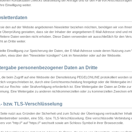
ebenen Kontaktdaten zwecks Bearbeitung der Anfrage und für den Fall von Anschlussfragen b
hre Einwilligung weiter.
sletterdaten
sie den auf der Website angebotenen Newsletter beziehen möchten, benötigen wir von Ihnen
ie Überprüfung gestatten, dass sie der Inhaber der angegebenen E-Mail-Adresse sind und m
 Weitere Daten werden nicht erhoben. Diese Daten verwenden wir ausschließlich für den Ver
cht an Dritte weiter.
teilte Einwilligung zur Speicherung der Daten, der E-Mail-Adresse sowie deren Nutzung zum
ufen, etwa über den "Newsletter kündigen"-Link im Newsletter oder auf der Webseite.
tergabe personenbezogener Daten an Dritte
 die beim Zugriff auf eine Webseite der Dienstleistung PEGELONLINE protokolliert worden sind
lich vorgeschrieben ist, durch eine Gerichtsentscheidung festgelegt oder die Weitergabe im Fa
d zur Rechts- oder Strafverfolgung erforderlich ist. Eine Weitergabe der Daten an Dritte zur 
mmung. Eine Weitergabe zu anderen nichtkommerziellen oder zu kommerziellen Zwecken erfol
- bzw. TLS-Verschlüsselung
Seite nutzt aus Gründen der Sicherheit und zum Schutz der Übertragung vertraulicher Inhalte
eitenbetreiber senden, eine SSL- bzw. TLS-Verschlüsselung. Eine verschlüsselte Verbindung 
rs von "http://" auf "https://" wechselt sowie am Schloss-Symbol in ihrer Browserzeile.