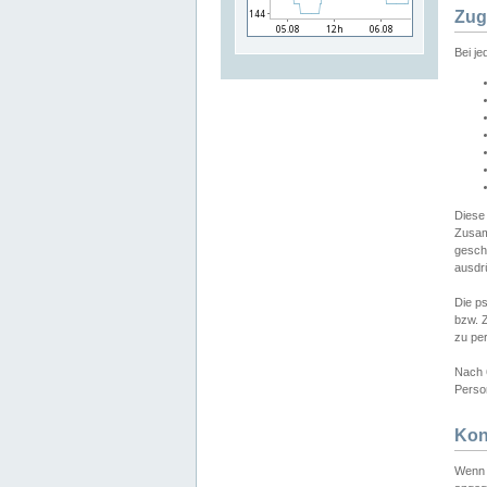
Zug
Bei j
Diese
Zusam
gesch
ausdrü
Die p
bzw. 
zu pe
Nach 
Person
Kon
Wenn 