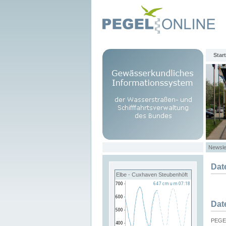
Start
Newsle
Dat
Elbe - Cuxhaven Steubenhöft
Dat
PEGEL