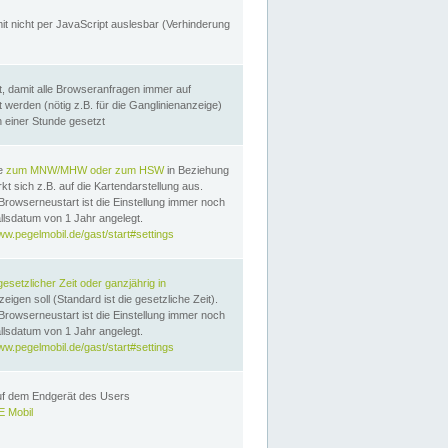
it nicht per JavaScript auslesbar (Verhinderung
, damit alle Browseranfragen immer auf
erden (nötig z.B. für die Ganglinienanzeige)
n einer Stunde gesetzt
te
zum MNW/MHW oder zum HSW
in Beziehung
t sich z.B. auf die Kartendarstellung aus.
Browserneustart ist die Einstellung immer noch
llsdatum von 1 Jahr angelegt.
ww.pegelmobil.de/gast/start#settings
gesetzlicher Zeit oder ganzjährig in
eigen soll (Standard ist die gesetzliche Zeit).
Browserneustart ist die Einstellung immer noch
llsdatum von 1 Jahr angelegt.
ww.pegelmobil.de/gast/start#settings
auf dem Endgerät des Users
 Mobil