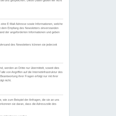
ei uns gespeichert. Diese Daten geben wir nicht
 eine E-Mail-Adresse sowie Informationen, welche
it dem Empfang des Newsletters einverstanden
sand der angeforderten Informationen und geben
 Versand des Newsletters können sie jederzeit
, werden an Dritte nur übermittelt, soweit dies
lle von Angriffen auf die Internetinfrastruktur des
Beantwortung ihrer Fragen erfolgt nur mit ihrer
gt nicht.
, wie zum Beispiel der Anfragen, die sie an uns
erkennen sie daran, dass die Adresszeile des