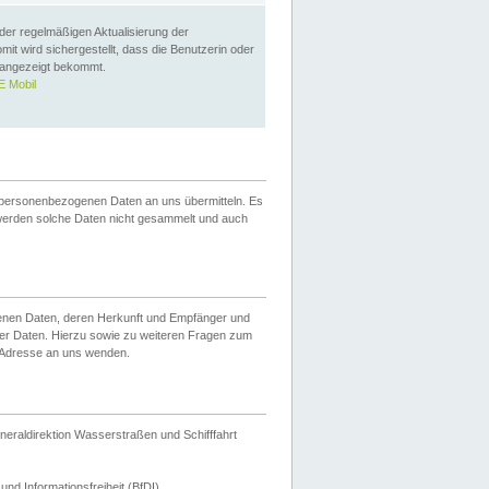
 der regelmäßigen Aktualisierung der
omit wird sichergestellt, dass die Benutzerin oder
 angezeigt bekommt.
 Mobil
 personenbezogenen Daten an uns übermitteln. Es
werden solche Daten nicht gesammelt und auch
ogenen Daten, deren Herkunft und Empfänger und
er Daten. Hierzu sowie zu weiteren Fragen zum
 Adresse an uns wenden.
neraldirektion Wasserstraßen und Schifffahrt
nd Informationsfreiheit (BfDI).