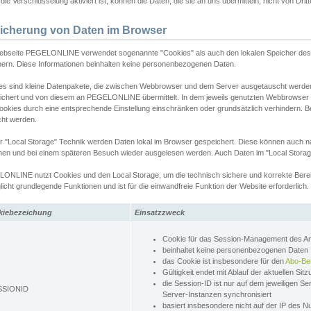
ie Verschlüsselung aktiviert ist, können die Daten, die sie an uns übermitteln, nicht von Dri
icherung von Daten im Browser
ebseite PEGELONLINE verwendet sogenannte "Cookies" als auch den lokalen Speicher des 
hern. Diese Informationen beinhalten keine personenbezogenen Daten.
es sind kleine Datenpakete, die zwischen Webbrowser und dem Server ausgetauscht werde
ichert und von diesem an PEGELONLINE übermittelt. In dem jeweils genutzten Webbrowser
ookies durch eine entsprechende Einstellung einschränken oder grundsätzlich verhindern. B
cht werden.
er "Local Storage" Technik werden Daten lokal im Browser gespeichert. Diese können auch 
hen und bei einem späteren Besuch wieder ausgelesen werden. Auch Daten im "Local Storag
ONLINE nutzt Cookies und den Local Storage, um die technisch sichere und korrekte Bereit
icht grundlegende Funktionen und ist für die einwandfreie Funktion der Website erforderlich.
kiebezeichung
Einsatzzweck
Cookie für das Session-Management des 
beinhaltet keine personenbezogenen Daten
das Cookie ist insbesondere für den
Abo-Be
Gültigkeit endet mit Ablauf der aktuellen Sit
die Session-ID ist nur auf dem jeweiligen Se
SSIONID
Server-Instanzen synchronisiert
basiert insbesondere nicht auf der IP des N