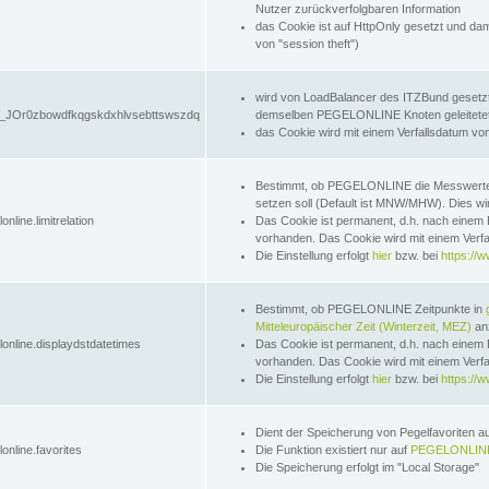
Nutzer zurückverfolgbaren Information
das Cookie ist auf HttpOnly gesetzt und dam
von "session theft")
wird von LoadBalancer des ITZBund gesetzt
JOr0zbowdfkqgskdxhlvsebttswszdq
demselben PEGELONLINE Knoten geleitetet w
das Cookie wird mit einem Verfallsdatum vo
Bestimmt, ob PEGELONLINE die Messwer
setzen soll (Default ist MNW/MHW). Dies wirk
online.limitrelation
Das Cookie ist permanent, d.h. nach einem 
vorhanden. Das Cookie wird mit einem Verfa
Die Einstellung erfolgt
hier
bzw. bei
https://w
Bestimmt, ob PEGELONLINE Zeitpunkte in
Mitteleuropäischer Zeit (Winterzeit, MEZ)
anz
lonline.displaydstdatetimes
Das Cookie ist permanent, d.h. nach einem 
vorhanden. Das Cookie wird mit einem Verfa
Die Einstellung erfolgt
hier
bzw. bei
https://w
Dient der Speicherung von Pegelfavoriten 
online.favorites
Die Funktion existiert nur auf
PEGELONLINE
Die Speicherung erfolgt im "Local Storage"