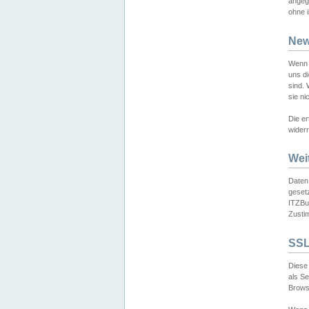
angeg
ohne i
New
Wenn 
uns d
sind.
sie ni
Die er
widerr
Wei
Daten,
gesetz
ITZBun
Zusti
SSL
Diese 
als S
Browse