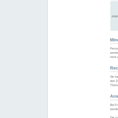
pege
Min
Perso
werde
nicht 
Rec
Sie h
den Z
Thema
Ans
Bei F
wende
Die zu