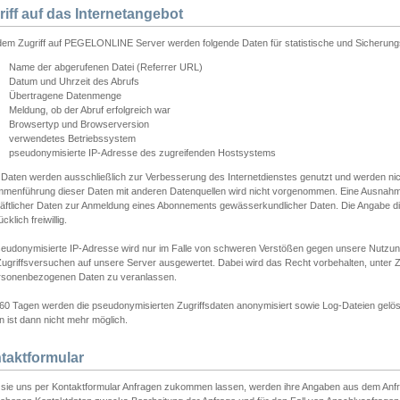
riff auf das Internetangebot
edem Zugriff auf PEGELONLINE Server werden folgende Daten für statistische und Sicherun
Name der abgerufenen Datei (Referrer URL)
Datum und Uhrzeit des Abrufs
Übertragene Datenmenge
Meldung, ob der Abruf erfolgreich war
Browsertyp und Browserversion
verwendetes Betriebssystem
pseudonymisierte IP-Adresse des zugreifenden Hostsystems
 Daten werden ausschließlich zur Verbesserung des Internetdienstes genutzt und werden ni
menführung dieser Daten mit anderen Datenquellen wird nicht vorgenommen. Eine Ausnahme 
äftlicher Daten zur Anmeldung eines Abonnements gewässerkundlicher Daten. Die Angabe die
cklich freiwillig.
seudonymisierte IP-Adresse wird nur im Falle von schweren Verstößen gegen unsere Nutzun
Zugriffsversuchen auf unsere Server ausgewertet. Dabei wird das Recht vorbehalten, unter Z
rsonenbezogenen Daten zu veranlassen.
60 Tagen werden die pseudonymisierten Zugriffsdaten anonymisiert sowie Log-Dateien gelösc
 ist dann nicht mehr möglich.
taktformular
sie uns per Kontaktformular Anfragen zukommen lassen, werden ihre Angaben aus dem Anfrag