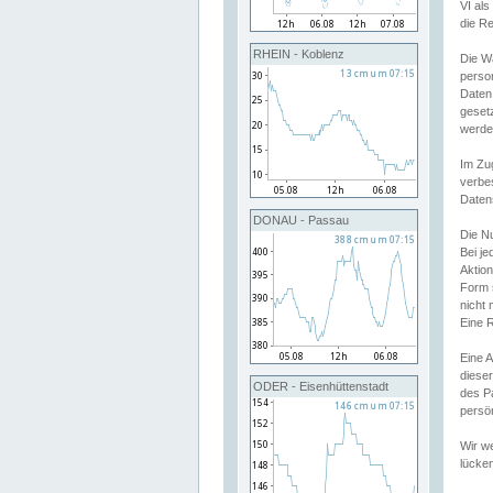
VI al
die R
RHEIN - Koblenz
Die W
perso
Daten
geset
werde
Im Zu
verbe
Daten
DONAU - Passau
Die N
Bei j
Aktion
Form 
nicht 
Eine R
Eine 
dieser
ODER - Eisenhüttenstadt
des P
persön
Wir we
lücken