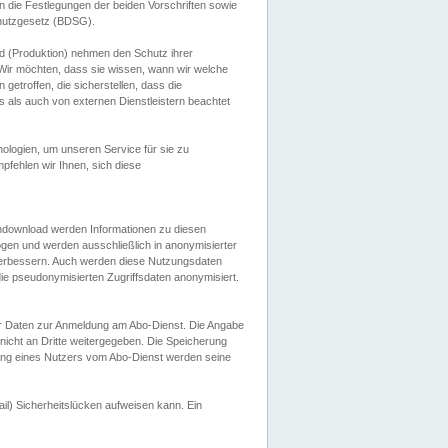
 die Festlegungen der beiden Vorschriften sowie
hutzgesetz (BDSG).
 (Produktion) nehmen den Schutz ihrer
ir möchten, dass sie wissen, wann wir welche
etroffen, die sicherstellen, dass die
 als auch von externen Dienstleistern beachtet
ologien, um unseren Service für sie zu
fehlen wir Ihnen, sich diese
endownload werden Informationen zu diesen
ogen und werden ausschließlich in anonymisierter
verbessern. Auch werden diese Nutzungsdaten
ie pseudonymisierten Zugriffsdaten anonymisiert.
her Daten zur Anmeldung am Abo-Dienst. Die Angabe
 nicht an Dritte weitergegeben. Die Speicherung
dung eines Nutzers vom Abo-Dienst werden seine
il) Sicherheitslücken aufweisen kann. Ein