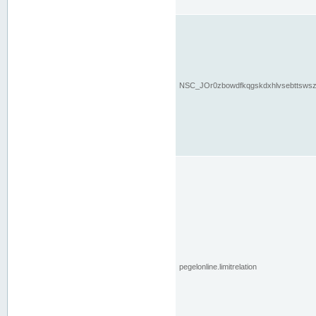
NSC_JOr0zbowdfkqgskdxhlvsebttsws
pegelonline.limitrelation