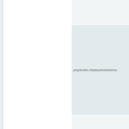
pegelonline.displaydstdatetimes