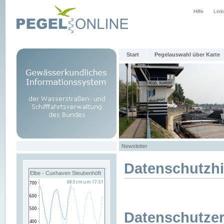
Hilfe
Link
Start
Pegelauswahl über Karte
Newsletter
Datenschutzh
Elbe - Cuxhaven Steubenhöft
Datenschutzer