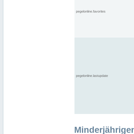
pegelonline.favorites
pegelonline.lastupdate
Minderjährige