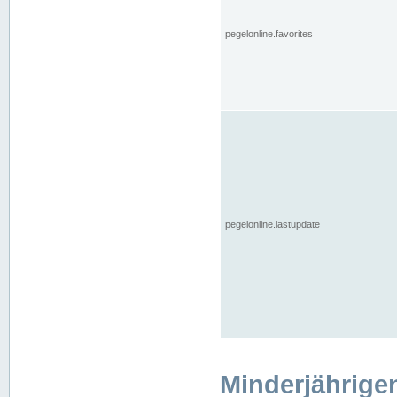
pegelonline.favorites
pegelonline.lastupdate
Minderjährige