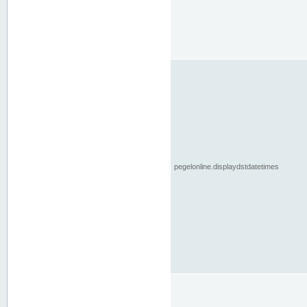
pegelonline.displaydstdatetimes