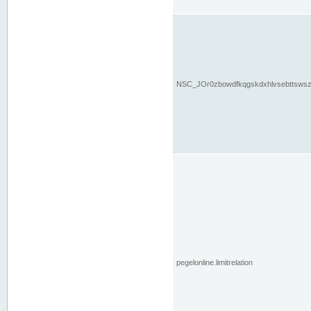
NSC_JOr0zbowdfkqgskdxhlvsebttsws
pegelonline.limitrelation