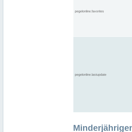
pegelonline.favorites
pegelonline.lastupdate
Minderjährige