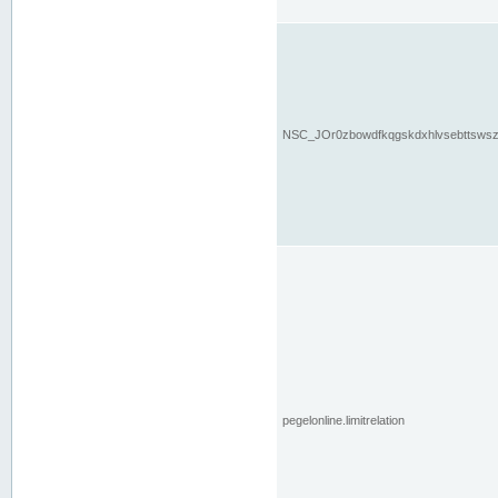
NSC_JOr0zbowdfkqgskdxhlvsebttsws
pegelonline.limitrelation