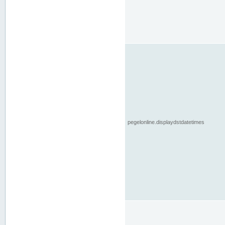
pegelonline.displaydstdatetimes