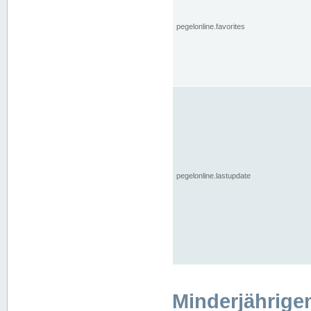
pegelonline.favorites
pegelonline.lastupdate
Minderjährige