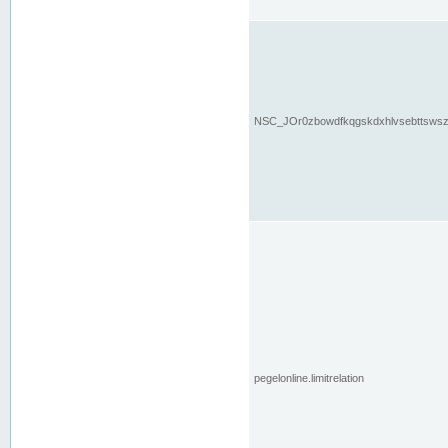
NSC_JOr0zbowdfkqgskdxhlvsebttsws
pegelonline.limitrelation