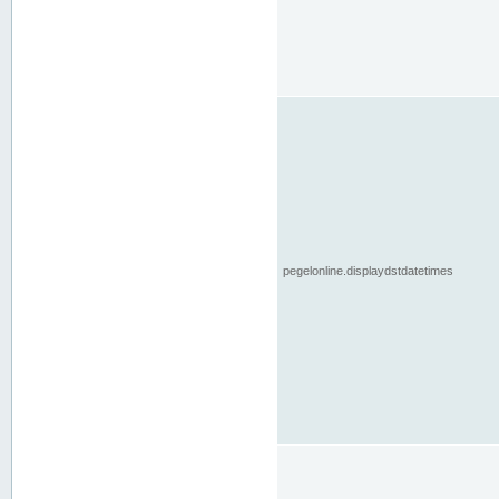
pegelonline.displaydstdatetimes