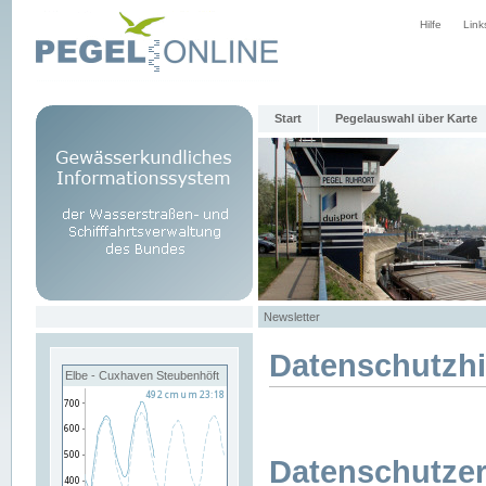
Hilfe
Link
Start
Pegelauswahl über Karte
Newsletter
Datenschutzh
Elbe - Cuxhaven Steubenhöft
Datenschutzer