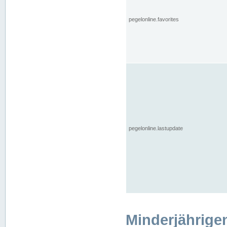
pegelonline.favorites
pegelonline.lastupdate
Minderjährige