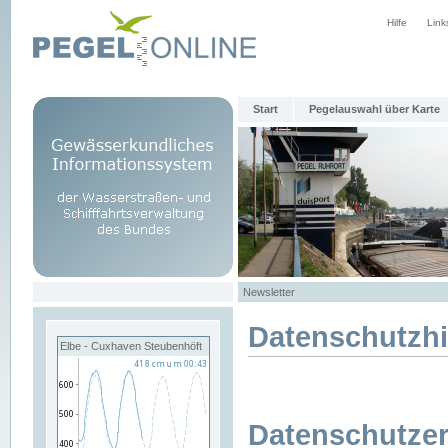
Hilfe
Link
Start
Pegelauswahl über Karte
Newsletter
Datenschutzh
Elbe - Cuxhaven Steubenhöft
Datenschutzer