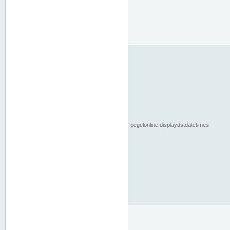
pegelonline.displaydstdatetimes