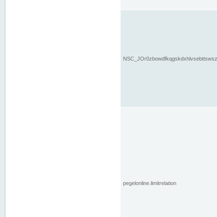
NSC_JOr0zbowdfkqgskdxhlvsebttsws
pegelonline.limitrelation