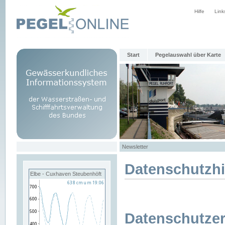
Hilfe
Link
Start
Pegelauswahl über Karte
Newsletter
Datenschutzh
Elbe - Cuxhaven Steubenhöft
Datenschutzer