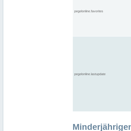
pegelonline.favorites
pegelonline.lastupdate
Minderjährige