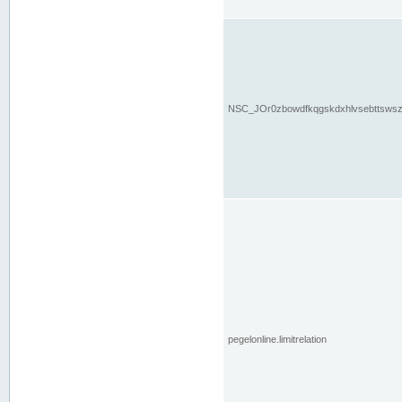
NSC_JOr0zbowdfkqgskdxhlvsebttsws
pegelonline.limitrelation