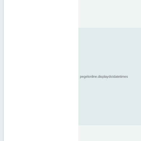
pegelonline.displaydstdatetimes