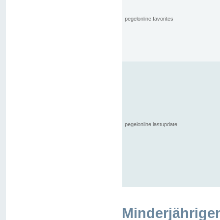
pegelonline.favorites
pegelonline.lastupdate
Minderjährige