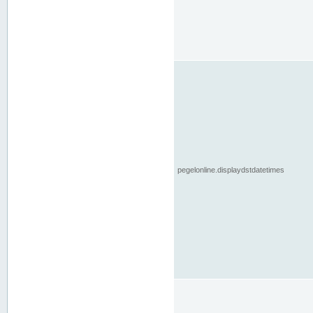
pegelonline.displaydstdatetimes