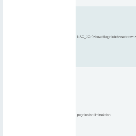
NSC_JOr0zbowdfkqgskdxhlvsebttsws
pegelonline.limitrelation