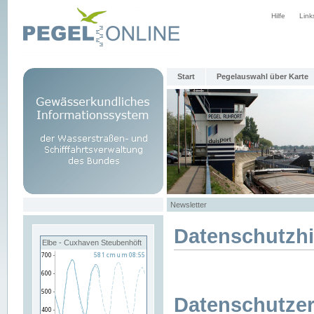
Hilfe
Link
Start
Pegelauswahl über Karte
Newsletter
Datenschutzh
Elbe - Cuxhaven Steubenhöft
Datenschutzer