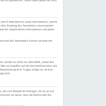
ei uns gespeichert. Diese Daten geben wir nicht
 eine E-Mail-Adresse sowie Informationen, welche
it dem Empfang des Newsletters einverstanden
sand der angeforderten Informationen und geben
 Versand des Newsletters können sie jederzeit
, werden an Dritte nur übermittelt, soweit dies
lle von Angriffen auf die Internetinfrastruktur des
Beantwortung ihrer Fragen erfolgt nur mit ihrer
gt nicht.
, wie zum Beispiel der Anfragen, die sie an uns
erkennen sie daran, dass die Adresszeile des