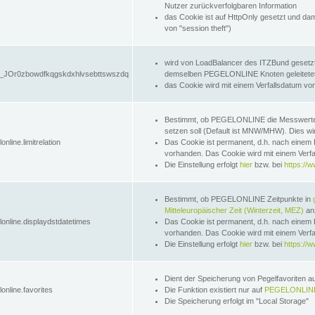
Nutzer zurückverfolgbaren Information
das Cookie ist auf HttpOnly gesetzt und dam
von "session theft")
wird von LoadBalancer des ITZBund gesetzt
JOr0zbowdfkqgskdxhlvsebttswszdq
demselben PEGELONLINE Knoten geleitetet w
das Cookie wird mit einem Verfallsdatum vo
Bestimmt, ob PEGELONLINE die Messwer
setzen soll (Default ist MNW/MHW). Dies wirk
online.limitrelation
Das Cookie ist permanent, d.h. nach einem 
vorhanden. Das Cookie wird mit einem Verfa
Die Einstellung erfolgt
hier
bzw. bei
https://w
Bestimmt, ob PEGELONLINE Zeitpunkte in
Mitteleuropäischer Zeit (Winterzeit, MEZ)
anz
lonline.displaydstdatetimes
Das Cookie ist permanent, d.h. nach einem 
vorhanden. Das Cookie wird mit einem Verfa
Die Einstellung erfolgt
hier
bzw. bei
https://w
Dient der Speicherung von Pegelfavoriten 
online.favorites
Die Funktion existiert nur auf
PEGELONLINE
Die Speicherung erfolgt im "Local Storage"