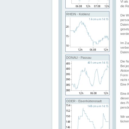
VI al
die R
RHEIN - Koblenz
Die W
perso
Daten
geset
werde
Im Zu
verbe
Daten
DONAU - Passau
Die N
Bei j
Aktion
Form 
nicht 
Eine R
Eine 
dieser
ODER - Eisenhüttenstadt
des P
persön
Wir we
lücken