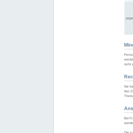
pege
Min
Perso
werde
nicht 
Rec
Sie h
den Z
Thema
Ans
Bei F
wende
Die zu