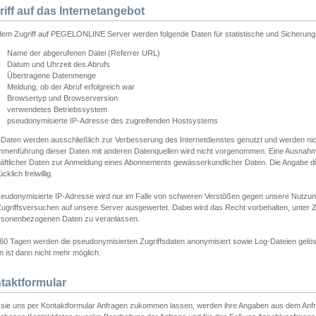
riff auf das Internetangebot
edem Zugriff auf PEGELONLINE Server werden folgende Daten für statistische und Sicherun
Name der abgerufenen Datei (Referrer URL)
Datum und Uhrzeit des Abrufs
Übertragene Datenmenge
Meldung, ob der Abruf erfolgreich war
Browsertyp und Browserversion
verwendetes Betriebssystem
pseudonymisierte IP-Adresse des zugreifenden Hostsystems
 Daten werden ausschließlich zur Verbesserung des Internetdienstes genutzt und werden ni
menführung dieser Daten mit anderen Datenquellen wird nicht vorgenommen. Eine Ausnahme 
äftlicher Daten zur Anmeldung eines Abonnements gewässerkundlicher Daten. Die Angabe die
cklich freiwillig.
seudonymisierte IP-Adresse wird nur im Falle von schweren Verstößen gegen unsere Nutzun
Zugriffsversuchen auf unsere Server ausgewertet. Dabei wird das Recht vorbehalten, unter Z
rsonenbezogenen Daten zu veranlassen.
60 Tagen werden die pseudonymisierten Zugriffsdaten anonymisiert sowie Log-Dateien gelösc
 ist dann nicht mehr möglich.
taktformular
sie uns per Kontaktformular Anfragen zukommen lassen, werden ihre Angaben aus dem Anfrag