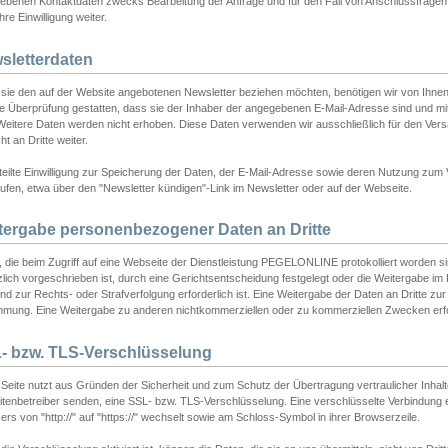
ebenen Kontaktdaten zwecks Bearbeitung der Anfrage und für den Fall von Anschlussfragen b
hre Einwilligung weiter.
sletterdaten
sie den auf der Website angebotenen Newsletter beziehen möchten, benötigen wir von Ihnen
ie Überprüfung gestatten, dass sie der Inhaber der angegebenen E-Mail-Adresse sind und m
 Weitere Daten werden nicht erhoben. Diese Daten verwenden wir ausschließlich für den Ver
cht an Dritte weiter.
teilte Einwilligung zur Speicherung der Daten, der E-Mail-Adresse sowie deren Nutzung zum
ufen, etwa über den "Newsletter kündigen"-Link im Newsletter oder auf der Webseite.
tergabe personenbezogener Daten an Dritte
 die beim Zugriff auf eine Webseite der Dienstleistung PEGELONLINE protokolliert worden sind
lich vorgeschrieben ist, durch eine Gerichtsentscheidung festgelegt oder die Weitergabe im Fa
d zur Rechts- oder Strafverfolgung erforderlich ist. Eine Weitergabe der Daten an Dritte zur 
mmung. Eine Weitergabe zu anderen nichtkommerziellen oder zu kommerziellen Zwecken erfol
- bzw. TLS-Verschlüsselung
Seite nutzt aus Gründen der Sicherheit und zum Schutz der Übertragung vertraulicher Inhalte
eitenbetreiber senden, eine SSL- bzw. TLS-Verschlüsselung. Eine verschlüsselte Verbindung 
rs von "http://" auf "https://" wechselt sowie am Schloss-Symbol in ihrer Browserzeile.