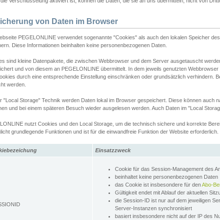
ie Verschlüsselung aktiviert ist, können die Daten, die sie an uns übermitteln, nicht von Dri
icherung von Daten im Browser
ebseite PEGELONLINE verwendet sogenannte "Cookies" als auch den lokalen Speicher des 
hern. Diese Informationen beinhalten keine personenbezogenen Daten.
es sind kleine Datenpakete, die zwischen Webbrowser und dem Server ausgetauscht werde
ichert und von diesem an PEGELONLINE übermittelt. In dem jeweils genutzten Webbrowser
ookies durch eine entsprechende Einstellung einschränken oder grundsätzlich verhindern. B
cht werden.
er "Local Storage" Technik werden Daten lokal im Browser gespeichert. Diese können auch 
hen und bei einem späteren Besuch wieder ausgelesen werden. Auch Daten im "Local Storag
ONLINE nutzt Cookies und den Local Storage, um die technisch sichere und korrekte Bereit
icht grundlegende Funktionen und ist für die einwandfreie Funktion der Website erforderlich.
kiebezeichung
Einsatzzweck
Cookie für das Session-Management des 
beinhaltet keine personenbezogenen Daten
das Cookie ist insbesondere für den
Abo-Be
Gültigkeit endet mit Ablauf der aktuellen Sit
die Session-ID ist nur auf dem jeweiligen Se
SSIONID
Server-Instanzen synchronisiert
basiert insbesondere nicht auf der IP des N