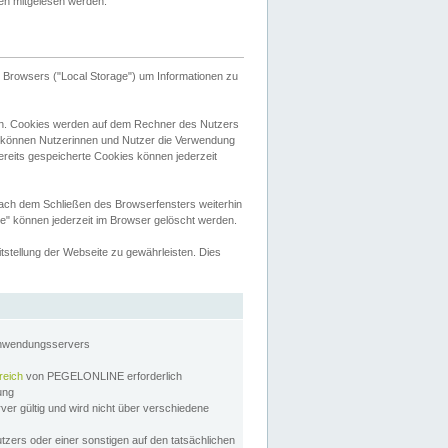
tten mitgelesen werden.
Browsers ("Local Storage") um Informationen zu
n. Cookies werden auf dem Rechner des Nutzers
 können Nutzerinnen und Nutzer die Verwendung
ereits gespeicherte Cookies können jederzeit
nach dem Schließen des Browserfensters weiterhin
e" können jederzeit im Browser gelöscht werden.
stellung der Webseite zu gewährleisten. Dies
Anwendungsservers
reich
von PEGELONLINE erforderlich
zung
rver gültig und wird nicht über verschiedene
utzers oder einer sonstigen auf den tatsächlichen