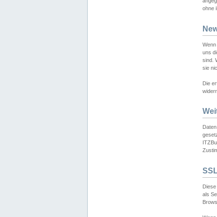
angeg
ohne i
New
Wenn 
uns d
sind.
sie ni
Die er
widerr
Wei
Daten,
gesetz
ITZBun
Zusti
SSL
Diese 
als S
Browse