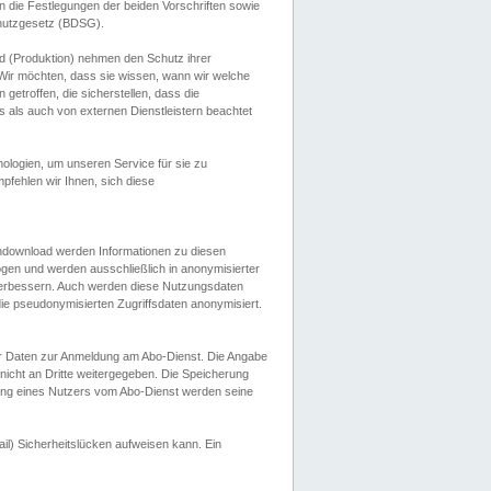
 die Festlegungen der beiden Vorschriften sowie
hutzgesetz (BDSG).
 (Produktion) nehmen den Schutz ihrer
ir möchten, dass sie wissen, wann wir welche
etroffen, die sicherstellen, dass die
 als auch von externen Dienstleistern beachtet
ologien, um unseren Service für sie zu
fehlen wir Ihnen, sich diese
endownload werden Informationen zu diesen
ogen und werden ausschließlich in anonymisierter
verbessern. Auch werden diese Nutzungsdaten
ie pseudonymisierten Zugriffsdaten anonymisiert.
her Daten zur Anmeldung am Abo-Dienst. Die Angabe
 nicht an Dritte weitergegeben. Die Speicherung
dung eines Nutzers vom Abo-Dienst werden seine
il) Sicherheitslücken aufweisen kann. Ein