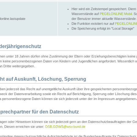
Hier wird ein Zeitstempel gespeichert. Dient
Wasserstände auf
PEGELONLINE Mobil
. S
lonline.lastupdate
der Benutzer immer aktuelle Wasserstände
Die Funktion existiert nur auf
PEGELONLINE
Die Speicherung erfolgt im "Local Storage"
derjährigenschutz
nen unter 18 Jahren dürfen ohne Zustimmung der Eltern oder Erziehungsberechtigten keine
n keine personenbezogenen Daten von Kindern und Jugendlichen angefordert. Wissentlich 
an Dritte weitergegeben.
ht auf Auskunft, Löschung, Sperrung
aben jederzeit das Recht auf unentgeltliche Auskunft über ihre gespeicherten personenbez
weck der Datenverarbeitung sowie ein Recht auf Berichtigung, Sperrung oder Löschung dies
 personenbezogene Daten können sie sich jederzeit unter der im Impressum angegebenen
prechpartner für den Datenschutz
ragen oder Hinweisen können sie sich jederzeit gern an den Datenschutzbeauftragten der Ge
n. Diesen erreichen sie unter:
DSB.GDWS@wsv.bund.de
ständige datenschutzrechtliche Aufsichtsbehörde ist die Bundesbeauftragte für Datenschutz u