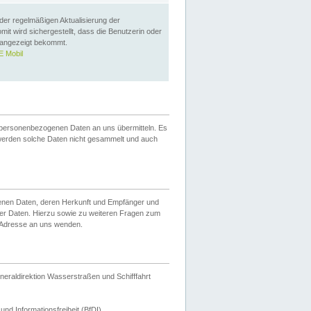
 der regelmäßigen Aktualisierung der
omit wird sichergestellt, dass die Benutzerin oder
 angezeigt bekommt.
 Mobil
 personenbezogenen Daten an uns übermitteln. Es
werden solche Daten nicht gesammelt und auch
ogenen Daten, deren Herkunft und Empfänger und
er Daten. Hierzu sowie zu weiteren Fragen zum
 Adresse an uns wenden.
neraldirektion Wasserstraßen und Schifffahrt
nd Informationsfreiheit (BfDI).