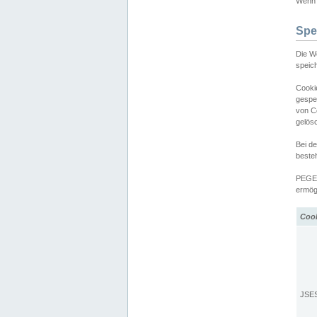
Wenn d
Spe
Die W
speic
Cooki
gespe
von C
gelös
Bei d
beste
PEGEL
ermögl
Coo
JSE