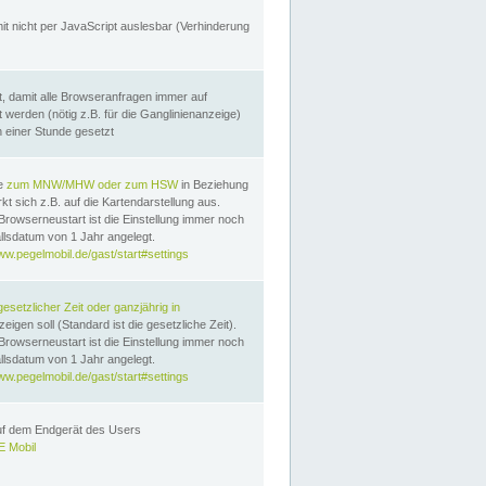
it nicht per JavaScript auslesbar (Verhinderung
, damit alle Browseranfragen immer auf
erden (nötig z.B. für die Ganglinienanzeige)
n einer Stunde gesetzt
te
zum MNW/MHW oder zum HSW
in Beziehung
t sich z.B. auf die Kartendarstellung aus.
Browserneustart ist die Einstellung immer noch
llsdatum von 1 Jahr angelegt.
ww.pegelmobil.de/gast/start#settings
gesetzlicher Zeit oder ganzjährig in
eigen soll (Standard ist die gesetzliche Zeit).
Browserneustart ist die Einstellung immer noch
llsdatum von 1 Jahr angelegt.
ww.pegelmobil.de/gast/start#settings
auf dem Endgerät des Users
 Mobil