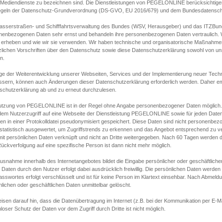
s Mediendienste zu bezeichnen sind. Die Dienstleistungen von PEGELONLINE berücksichtigen
egeln der Datenschutz-Grundverordnung (DS-GVO, EU 2016/679) und dem Bundesdatensc
asserstraßen- und Schifffahrtsverwaltung des Bundes (WSV, Herausgeber) und das ITZBund
nenbezogenen Daten sehr ernst und behandeln ihre personenbezogenen Daten vertraulich. W
 erheben und wie wir sie verwenden. Wir haben technische und organisatorische Maßnahmen g
zlichen Vorschriften über den Datenschutz sowie diese Datenschutzerklärung sowohl von uns
n.
ge der Weiterentwicklung unserer Webseiten, Services und der Implementierung neuer Techn
ssern, können auch Änderungen dieser Datenschutzerklärung erforderlich werden. Daher emp
schutzerklärung ab und zu erneut durchzulesen.
utzung von PEGELONLINE ist in der Regel ohne Angabe personenbezogener Daten möglich.
edem Nutzerzugriff auf eine Webseite der Dienstleistung PEGELONLINE sowie für jeden Dat
en in einer Protokolldatei pseudonymisiert gespeichert. Diese Daten sind nicht personenbez
statistisch ausgewertet, um Zugriffstrends zu erkennen und das Angebot entsprechend zu 
mit persönlichen Daten verknüpft und nicht an Dritte weitergegeben. Nach 60 Tagen werden d
ückverfolgung auf eine spezifische Person ist dann nicht mehr möglich.
Ausnahme innerhalb des Internetangebotes bildet die Eingabe persönlicher oder geschäftlic
 Daten durch den Nutzer erfolgt dabei ausdrücklich freiwillig. Die persönlichen Daten werden
asswortes erfolgt verschlüsselt und ist für keine Person im Klartext einsehbar. Nach Abmel
lichen oder geschäftlichen Daten unmittelbar gelöscht.
isen darauf hin, dass die Datenübertragung im Internet (z.B. bei der Kommunikation per E-Ma
loser Schutz der Daten vor dem Zugriff durch Dritte ist nicht möglich.