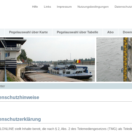
Hilfe
Links
Impressum
Nutzungsbedingungen
Datenschutz
Pegelauswahl über Karte
Pegelauswahl über Tabelle
Abo
Down
tter
enschutzhinweise
enschutzerklärung
ONLINE stellt Inhalte bereit, die nach § 2, Abs. 2 des Telemediengesetzes (TMG) als Teled