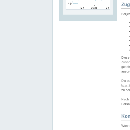
Zug
Bei j
Diese
Zusam
gesch
ausdrü
Die p
bzw. 
zu pe
Nach 
Person
Kon
Wenn 