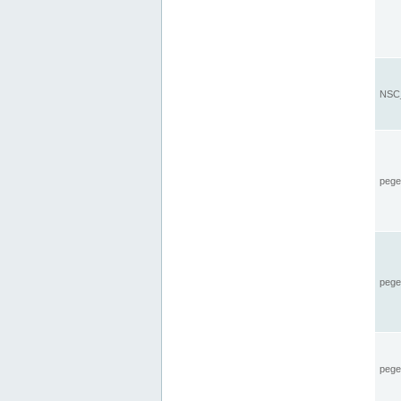
NSC_
pegel
pege
pegel