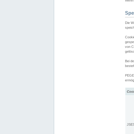
Wenn d
Spe
Die W
speic
Cooki
gespe
von C
gelös
Bei d
beste
PEGEL
ermögl
Coo
JSE