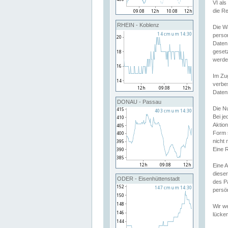
VI al
die R
RHEIN - Koblenz
Die W
perso
Daten
geset
werde
Im Zu
verbe
Daten
DONAU - Passau
Die N
Bei j
Aktion
Form 
nicht 
Eine R
Eine 
dieser
ODER - Eisenhüttenstadt
des P
persön
Wir we
lücken