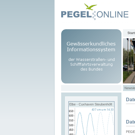
Start
Newsle
Dat
Elbe - Cuxhaven Steubenhöft
Dat
PEGEL