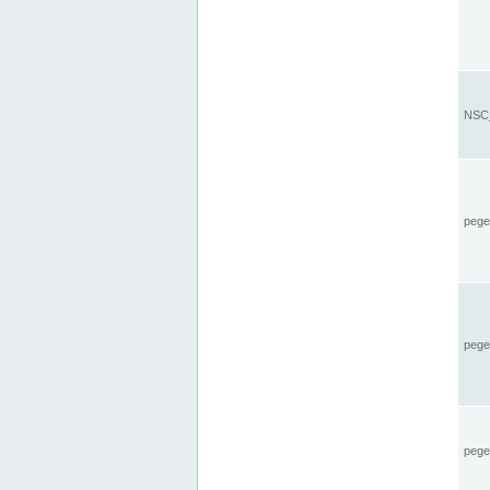
NSC_
pegel
pege
pegel