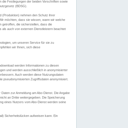
 die Festlegungen der beiden Vorschriften sowie
hutzgesetz (BDSG).
 (Produktion) nehmen den Schutz ihrer
ir möchten, dass sie wissen, wann wir welche
etroffen, die sicherstellen, dass die
 als auch von externen Dienstleistern beachtet
ologien, um unseren Service für sie zu
fehlen wir Ihnen, sich diese
endownload werden Informationen zu diesen
ogen und werden ausschließlich in anonymisierter
verbessern. Auch werden diese Nutzungsdaten
ie pseudonymisierten Zugriffsdaten anonymisiert.
her Daten zur Anmeldung am Abo-Dienst. Die Angabe
 nicht an Dritte weitergegeben. Die Speicherung
dung eines Nutzers vom Abo-Dienst werden seine
il) Sicherheitslücken aufweisen kann. Ein