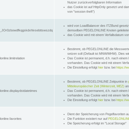
Nutzer zurückverfolgbaren Information
das Cookie ist auf HttpOnly gesetzt und dam
von "session theft")
wird von LoadBalancer des ITZBund gesetzt
JOr0zbowdfkqgskdxhlvsebttswszdq
demselben PEGELONLINE Knoten geleitetet w
das Cookie wird mit einem Verfallsdatum vo
Bestimmt, ob PEGELONLINE die Messwer
setzen soll (Default ist MNW/MHW). Dies wirk
online.limitrelation
Das Cookie ist permanent, d.h. nach einem 
vorhanden. Das Cookie wird mit einem Verfa
Die Einstellung erfolgt
hier
bzw. bei
https://w
Bestimmt, ob PEGELONLINE Zeitpunkte in
Mitteleuropäischer Zeit (Winterzeit, MEZ)
anz
lonline.displaydstdatetimes
Das Cookie ist permanent, d.h. nach einem 
vorhanden. Das Cookie wird mit einem Verfa
Die Einstellung erfolgt
hier
bzw. bei
https://w
Dient der Speicherung von Pegelfavoriten 
online.favorites
Die Funktion existiert nur auf
PEGELONLINE
Die Speicherung erfolgt im "Local Storage"