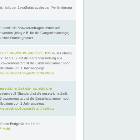
it nicht per JavaScript auslesbar (Verhinderung
, damit alle Browseranfragen immer auf
erden (nötig z.B. für die Ganglinienanzeige)
n einer Stunde gesetzt
te
zum MNW/MHW oder zum HSW
in Beziehung
t sich z.B. auf die Kartendarstellung aus.
Browserneustart ist die Einstellung immer noch
llsdatum von 1 Jahr angelegt.
ww.pegelmobil.de/gast/start#settings
gesetzlicher Zeit oder ganzjährig in
eigen soll (Standard ist die gesetzliche Zeit).
Browserneustart ist die Einstellung immer noch
llsdatum von 1 Jahr angelegt.
ww.pegelmobil.de/gast/start#settings
auf dem Endgerät des Users
 Mobil