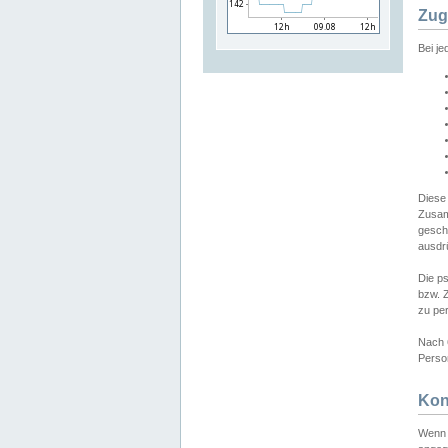
Zug
Bei j
Diese
Zusam
gesch
ausdrü
Die p
bzw. 
zu pe
Nach 
Person
Kon
Wenn 