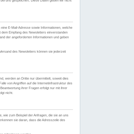
ei uns gespeichert. Diese Daten geben wir nicht
 eine E-Mail-Adresse sowie Informationen, welche
it dem Empfang des Newsletters einverstanden
sand der angeforderten Informationen und geben
 Versand des Newsletters können sie jederzeit
, werden an Dritte nur übermittelt, soweit dies
lle von Angriffen auf die Internetinfrastruktur des
Beantwortung ihrer Fragen erfolgt nur mit ihrer
gt nicht.
, wie zum Beispiel der Anfragen, die sie an uns
erkennen sie daran, dass die Adresszeile des