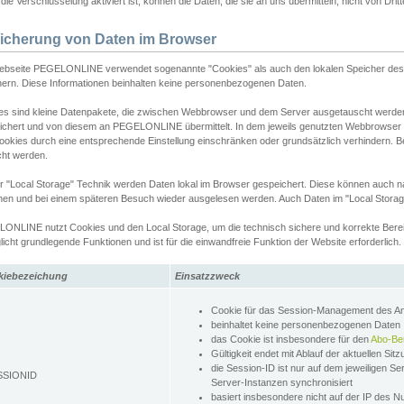
ie Verschlüsselung aktiviert ist, können die Daten, die sie an uns übermitteln, nicht von Dri
icherung von Daten im Browser
ebseite PEGELONLINE verwendet sogenannte "Cookies" als auch den lokalen Speicher des 
hern. Diese Informationen beinhalten keine personenbezogenen Daten.
es sind kleine Datenpakete, die zwischen Webbrowser und dem Server ausgetauscht werde
ichert und von diesem an PEGELONLINE übermittelt. In dem jeweils genutzten Webbrowser
ookies durch eine entsprechende Einstellung einschränken oder grundsätzlich verhindern. B
cht werden.
er "Local Storage" Technik werden Daten lokal im Browser gespeichert. Diese können auch 
hen und bei einem späteren Besuch wieder ausgelesen werden. Auch Daten im "Local Storag
ONLINE nutzt Cookies und den Local Storage, um die technisch sichere und korrekte Bereit
icht grundlegende Funktionen und ist für die einwandfreie Funktion der Website erforderlich.
kiebezeichung
Einsatzzweck
Cookie für das Session-Management des 
beinhaltet keine personenbezogenen Daten
das Cookie ist insbesondere für den
Abo-Be
Gültigkeit endet mit Ablauf der aktuellen Sit
die Session-ID ist nur auf dem jeweiligen Se
SSIONID
Server-Instanzen synchronisiert
basiert insbesondere nicht auf der IP des N