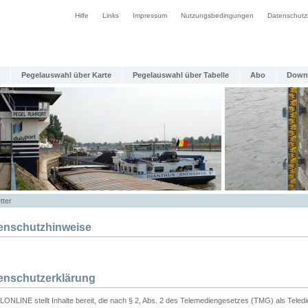
Hilfe
Links
Impressum
Nutzungsbedingungen
Datenschutz
Pegelauswahl über Karte
Pegelauswahl über Tabelle
Abo
Down
tter
enschutzhinweise
enschutzerklärung
ONLINE stellt Inhalte bereit, die nach § 2, Abs. 2 des Telemediengesetzes (TMG) als Teled