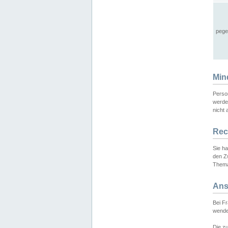
pege
Min
Perso
werde
nicht 
Rec
Sie h
den Z
Thema
Ans
Bei F
wende
Die zu