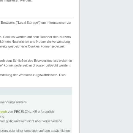
tten mitgelesen werden.
Browsers ("Local Storage") um Informationen zu
n. Cookies werden auf dem Rechner des Nutzers
 können Nutzerinnen und Nutzer die Verwendung
ereits gespeicherte Cookies können jederzeit
nach dem Schließen des Browserfensters weiterhin
e" können jederzeit im Browser gelöscht werden.
stellung der Webseite zu gewährleisten. Dies
Anwendungsservers
reich
von PEGELONLINE erforderlich
zung
rver gültig und wird nicht über verschiedene
utzers oder einer sonstigen auf den tatsächlichen