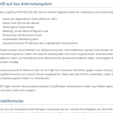
riff auf das Internetangebot
edem Zugriff auf PEGELONLINE Server werden folgende Daten für statistische und Sicherun
Name der abgerufenen Datei (Referrer URL)
Datum und Uhrzeit des Abrufs
Übertragene Datenmenge
Meldung, ob der Abruf erfolgreich war
Browsertyp und Browserversion
verwendetes Betriebssystem
pseudonymisierte IP-Adresse des zugreifenden Hostsystems
 Daten werden ausschließlich zur Verbesserung des Internetdienstes genutzt und werden ni
menführung dieser Daten mit anderen Datenquellen wird nicht vorgenommen. Eine Ausnahme 
äftlicher Daten zur Anmeldung eines Abonnements gewässerkundlicher Daten. Die Angabe die
cklich freiwillig.
seudonymisierte IP-Adresse wird nur im Falle von schweren Verstößen gegen unsere Nutzun
Zugriffsversuchen auf unsere Server ausgewertet. Dabei wird das Recht vorbehalten, unter Z
rsonenbezogenen Daten zu veranlassen.
60 Tagen werden die pseudonymisierten Zugriffsdaten anonymisiert sowie Log-Dateien gelösc
 ist dann nicht mehr möglich.
taktformular
sie uns per Kontaktformular Anfragen zukommen lassen, werden ihre Angaben aus dem Anfrag