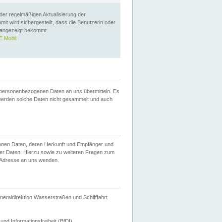
 der regelmäßigen Aktualisierung der
omit wird sichergestellt, dass die Benutzerin oder
 angezeigt bekommt.
 Mobil
 personenbezogenen Daten an uns übermitteln. Es
werden solche Daten nicht gesammelt und auch
ogenen Daten, deren Herkunft und Empfänger und
er Daten. Hierzu sowie zu weiteren Fragen zum
 Adresse an uns wenden.
neraldirektion Wasserstraßen und Schifffahrt
nd Informationsfreiheit (BfDI).