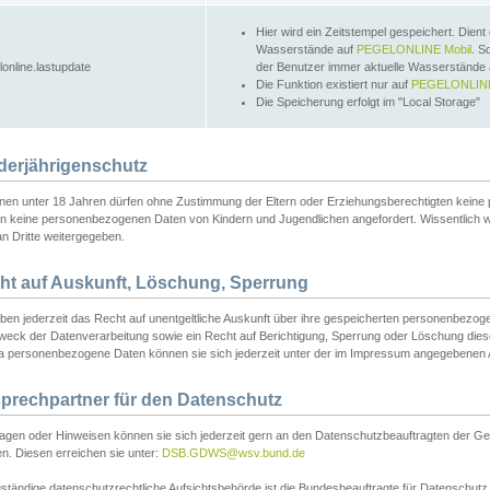
Hier wird ein Zeitstempel gespeichert. Dient
Wasserstände auf
PEGELONLINE Mobil
. S
lonline.lastupdate
der Benutzer immer aktuelle Wasserstände
Die Funktion existiert nur auf
PEGELONLINE
Die Speicherung erfolgt im "Local Storage"
derjährigenschutz
nen unter 18 Jahren dürfen ohne Zustimmung der Eltern oder Erziehungsberechtigten keine
n keine personenbezogenen Daten von Kindern und Jugendlichen angefordert. Wissentlich 
an Dritte weitergegeben.
ht auf Auskunft, Löschung, Sperrung
aben jederzeit das Recht auf unentgeltliche Auskunft über ihre gespeicherten personenbez
weck der Datenverarbeitung sowie ein Recht auf Berichtigung, Sperrung oder Löschung dies
 personenbezogene Daten können sie sich jederzeit unter der im Impressum angegebenen
prechpartner für den Datenschutz
ragen oder Hinweisen können sie sich jederzeit gern an den Datenschutzbeauftragten der Ge
n. Diesen erreichen sie unter:
DSB.GDWS@wsv.bund.de
ständige datenschutzrechtliche Aufsichtsbehörde ist die Bundesbeauftragte für Datenschutz u