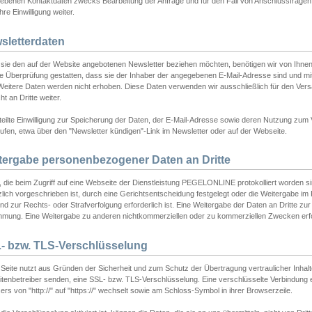
ebenen Kontaktdaten zwecks Bearbeitung der Anfrage und für den Fall von Anschlussfragen b
hre Einwilligung weiter.
sletterdaten
sie den auf der Website angebotenen Newsletter beziehen möchten, benötigen wir von Ihnen
ie Überprüfung gestatten, dass sie der Inhaber der angegebenen E-Mail-Adresse sind und m
 Weitere Daten werden nicht erhoben. Diese Daten verwenden wir ausschließlich für den Ver
cht an Dritte weiter.
teilte Einwilligung zur Speicherung der Daten, der E-Mail-Adresse sowie deren Nutzung zum
ufen, etwa über den "Newsletter kündigen"-Link im Newsletter oder auf der Webseite.
tergabe personenbezogener Daten an Dritte
 die beim Zugriff auf eine Webseite der Dienstleistung PEGELONLINE protokolliert worden sind
lich vorgeschrieben ist, durch eine Gerichtsentscheidung festgelegt oder die Weitergabe im Fa
d zur Rechts- oder Strafverfolgung erforderlich ist. Eine Weitergabe der Daten an Dritte zur 
mmung. Eine Weitergabe zu anderen nichtkommerziellen oder zu kommerziellen Zwecken erfol
- bzw. TLS-Verschlüsselung
Seite nutzt aus Gründen der Sicherheit und zum Schutz der Übertragung vertraulicher Inhalte
eitenbetreiber senden, eine SSL- bzw. TLS-Verschlüsselung. Eine verschlüsselte Verbindung 
rs von "http://" auf "https://" wechselt sowie am Schloss-Symbol in ihrer Browserzeile.