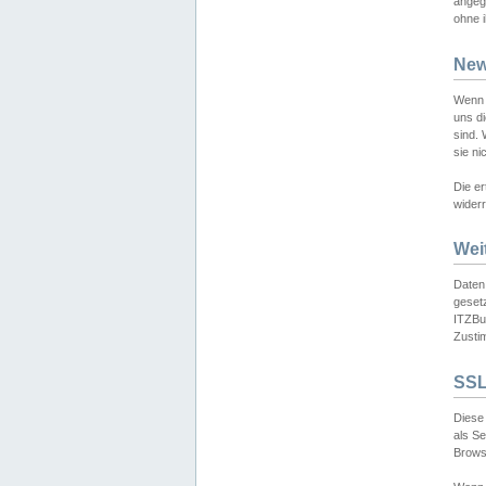
angeg
ohne i
New
Wenn 
uns d
sind.
sie ni
Die er
widerr
Wei
Daten,
gesetz
ITZBun
Zusti
SSL
Diese 
als S
Browse