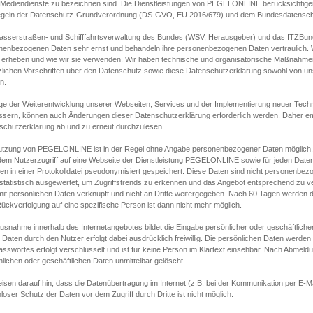
s Mediendienste zu bezeichnen sind. Die Dienstleistungen von PEGELONLINE berücksichtigen
egeln der Datenschutz-Grundverordnung (DS-GVO, EU 2016/679) und dem Bundesdatensc
asserstraßen- und Schifffahrtsverwaltung des Bundes (WSV, Herausgeber) und das ITZBund
nenbezogenen Daten sehr ernst und behandeln ihre personenbezogenen Daten vertraulich. W
 erheben und wie wir sie verwenden. Wir haben technische und organisatorische Maßnahmen g
zlichen Vorschriften über den Datenschutz sowie diese Datenschutzerklärung sowohl von uns
n.
ge der Weiterentwicklung unserer Webseiten, Services und der Implementierung neuer Techn
ssern, können auch Änderungen dieser Datenschutzerklärung erforderlich werden. Daher emp
schutzerklärung ab und zu erneut durchzulesen.
utzung von PEGELONLINE ist in der Regel ohne Angabe personenbezogener Daten möglich.
edem Nutzerzugriff auf eine Webseite der Dienstleistung PEGELONLINE sowie für jeden Dat
en in einer Protokolldatei pseudonymisiert gespeichert. Diese Daten sind nicht personenbez
statistisch ausgewertet, um Zugriffstrends zu erkennen und das Angebot entsprechend zu 
mit persönlichen Daten verknüpft und nicht an Dritte weitergegeben. Nach 60 Tagen werden d
ückverfolgung auf eine spezifische Person ist dann nicht mehr möglich.
Ausnahme innerhalb des Internetangebotes bildet die Eingabe persönlicher oder geschäftlic
 Daten durch den Nutzer erfolgt dabei ausdrücklich freiwillig. Die persönlichen Daten werden
asswortes erfolgt verschlüsselt und ist für keine Person im Klartext einsehbar. Nach Abmel
lichen oder geschäftlichen Daten unmittelbar gelöscht.
isen darauf hin, dass die Datenübertragung im Internet (z.B. bei der Kommunikation per E-Ma
loser Schutz der Daten vor dem Zugriff durch Dritte ist nicht möglich.