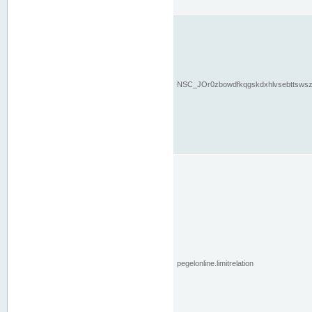
NSC_JOr0zbowdfkqgskdxhlvsebttsws
pegelonline.limitrelation