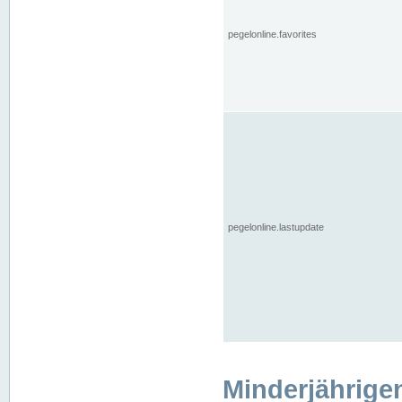
pegelonline.favorites
pegelonline.lastupdate
Minderjährige