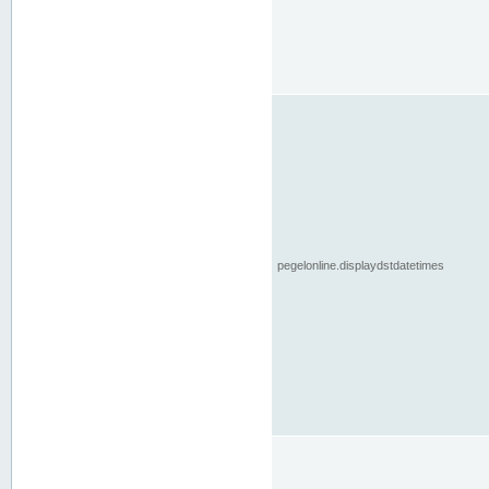
pegelonline.displaydstdatetimes