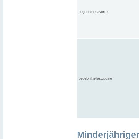
pegelonline.favorites
pegelonline.lastupdate
Minderjährige