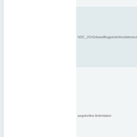
NSC_JOr0zbowdfkqgskdxhlvsebttsws
pegelonline.limitrelation