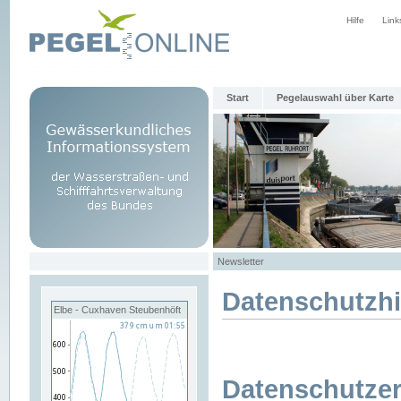
Hilfe
Link
Start
Pegelauswahl über Karte
Newsletter
Datenschutzh
Elbe - Cuxhaven Steubenhöft
Datenschutzer