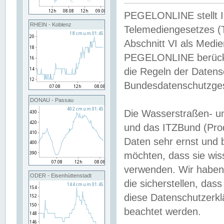
PEGELONLINE stellt Inh
RHEIN - Koblenz
Telemediengesetzes (
Abschnitt VI als Medie
PEGELONLINE berücksi
die Regeln der Date
Bundesdatenschutzge
DONAU - Passau
Die Wasserstraßen- u
und das ITZBund (Pro
Daten sehr ernst und 
möchten, dass sie wis
verwenden. Wir haben
ODER - Eisenhüttenstadt
die sicherstellen, das
diese Datenschutzerkl
beachtet werden.