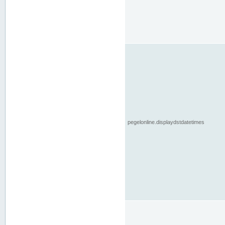
pegelonline.displaydstdatetimes