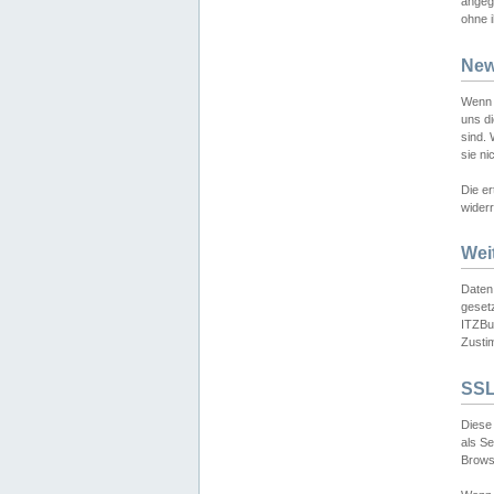
angeg
ohne i
New
Wenn 
uns d
sind.
sie ni
Die er
widerr
Wei
Daten,
gesetz
ITZBun
Zusti
SSL
Diese 
als S
Browse