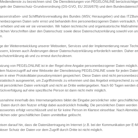
s Mediendienste zu bezeichnen sind. Die Dienstleistungen von PEGELONLINE berücksichtigen
egeln der Datenschutz-Grundverordnung (DS-GVO, EU 2016/679) und dem Bundesdatensc
asserstraßen- und Schifffahrtsverwaltung des Bundes (WSV, Herausgeber) und das ITZBund
nenbezogenen Daten sehr ernst und behandeln ihre personenbezogenen Daten vertraulich. W
 erheben und wie wir sie verwenden. Wir haben technische und organisatorische Maßnahmen g
zlichen Vorschriften über den Datenschutz sowie diese Datenschutzerklärung sowohl von uns
n.
ge der Weiterentwicklung unserer Webseiten, Services und der Implementierung neuer Techn
ssern, können auch Änderungen dieser Datenschutzerklärung erforderlich werden. Daher emp
schutzerklärung ab und zu erneut durchzulesen.
utzung von PEGELONLINE ist in der Regel ohne Angabe personenbezogener Daten möglich.
edem Nutzerzugriff auf eine Webseite der Dienstleistung PEGELONLINE sowie für jeden Dat
en in einer Protokolldatei pseudonymisiert gespeichert. Diese Daten sind nicht personenbez
statistisch ausgewertet, um Zugriffstrends zu erkennen und das Angebot entsprechend zu 
mit persönlichen Daten verknüpft und nicht an Dritte weitergegeben. Nach 60 Tagen werden d
ückverfolgung auf eine spezifische Person ist dann nicht mehr möglich.
Ausnahme innerhalb des Internetangebotes bildet die Eingabe persönlicher oder geschäftlic
 Daten durch den Nutzer erfolgt dabei ausdrücklich freiwillig. Die persönlichen Daten werden
asswortes erfolgt verschlüsselt und ist für keine Person im Klartext einsehbar. Nach Abmel
lichen oder geschäftlichen Daten unmittelbar gelöscht.
isen darauf hin, dass die Datenübertragung im Internet (z.B. bei der Kommunikation per E-Ma
loser Schutz der Daten vor dem Zugriff durch Dritte ist nicht möglich.