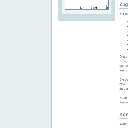
Zug
Bei j
Diese
Zusam
gesch
ausdrü
Die p
bzw. 
zu pe
Nach 
Person
Kon
Wenn 