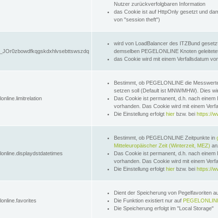
Nutzer zurückverfolgbaren Information
das Cookie ist auf HttpOnly gesetzt und dam
von "session theft")
wird von LoadBalancer des ITZBund gesetzt
JOr0zbowdfkqgskdxhlvsebttswszdq
demselben PEGELONLINE Knoten geleitetet w
das Cookie wird mit einem Verfallsdatum vo
Bestimmt, ob PEGELONLINE die Messwer
setzen soll (Default ist MNW/MHW). Dies wirk
online.limitrelation
Das Cookie ist permanent, d.h. nach einem 
vorhanden. Das Cookie wird mit einem Verfa
Die Einstellung erfolgt
hier
bzw. bei
https://w
Bestimmt, ob PEGELONLINE Zeitpunkte in
Mitteleuropäischer Zeit (Winterzeit, MEZ)
anz
lonline.displaydstdatetimes
Das Cookie ist permanent, d.h. nach einem 
vorhanden. Das Cookie wird mit einem Verfa
Die Einstellung erfolgt
hier
bzw. bei
https://w
Dient der Speicherung von Pegelfavoriten 
online.favorites
Die Funktion existiert nur auf
PEGELONLINE
Die Speicherung erfolgt im "Local Storage"