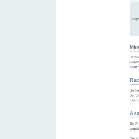
pege
Min
Perso
werde
nicht 
Rec
Sie h
den Z
Thema
Ans
Bei F
wende
Die zu