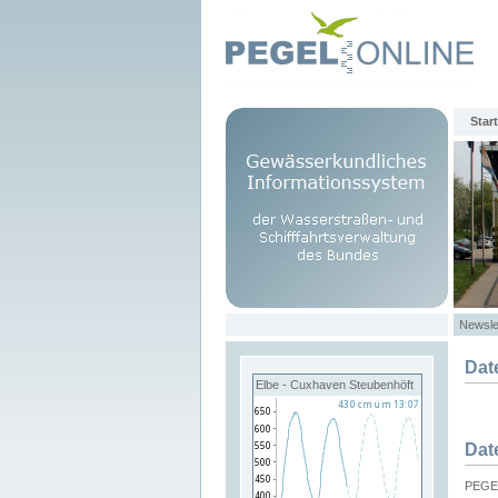
Start
Newsle
Dat
Elbe - Cuxhaven Steubenhöft
Dat
PEGEL