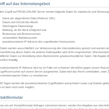
riff auf das Internetangebot
edem Zugriff auf PEGELONLINE Server werden folgende Daten für statistische und Sicherun
Name der abgerufenen Datei (Referrer URL)
Datum und Uhrzeit des Abrufs
Übertragene Datenmenge
Meldung, ob der Abruf erfolgreich war
Browsertyp und Browserversion
verwendetes Betriebssystem
pseudonymisierte IP-Adresse des zugreifenden Hostsystems
 Daten werden ausschließlich zur Verbesserung des Internetdienstes genutzt und werden ni
menführung dieser Daten mit anderen Datenquellen wird nicht vorgenommen. Eine Ausnahme 
äftlicher Daten zur Anmeldung eines Abonnements gewässerkundlicher Daten. Die Angabe die
cklich freiwillig.
seudonymisierte IP-Adresse wird nur im Falle von schweren Verstößen gegen unsere Nutzun
Zugriffsversuchen auf unsere Server ausgewertet. Dabei wird das Recht vorbehalten, unter Z
rsonenbezogenen Daten zu veranlassen.
60 Tagen werden die pseudonymisierten Zugriffsdaten anonymisiert sowie Log-Dateien gelösc
 ist dann nicht mehr möglich.
taktformular
sie uns per Kontaktformular Anfragen zukommen lassen, werden ihre Angaben aus dem Anfrag