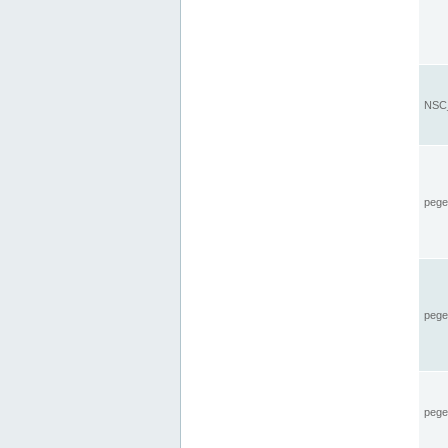
NSC_
pegel
pege
pegel