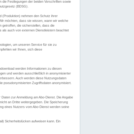
 die Festlegungen der beiden Vorschriften sowie
hutzgesetz (BDSG).
 (Produktion) nehmen den Schutz ihrer
ir möchten, dass sie wissen, wann wir welche
etroffen, die sicherstellen, dass die
 als auch von externen Dienstleistern beachtet
ologien, um unseren Service für sie zu
fehlen wir Ihnen, sich diese
endownload werden Informationen zu diesen
ogen und werden ausschließlich in anonymisierter
verbessern. Auch werden diese Nutzungsdaten
ie pseudonymisierten Zugriffsdaten anonymisiert.
her Daten zur Anmeldung am Abo-Dienst. Die Angabe
 nicht an Dritte weitergegeben. Die Speicherung
dung eines Nutzers vom Abo-Dienst werden seine
il) Sicherheitslücken aufweisen kann. Ein