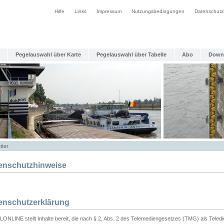
Hilfe
Links
Impressum
Nutzungsbedingungen
Datenschutz
Pegelauswahl über Karte
Pegelauswahl über Tabelle
Abo
Down
tter
enschutzhinweise
enschutzerklärung
ONLINE stellt Inhalte bereit, die nach § 2, Abs. 2 des Telemediengesetzes (TMG) als Teled