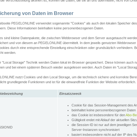
ie Verschlüsselung aktiviert ist, können die Daten, die sie an uns übermitteln, nicht von Dri
icherung von Daten im Browser
ebseite PEGELONLINE verwendet sogenannte "Cookies" als auch den lokalen Speicher des 
hern. Diese Informationen beinhalten keine personenbezogenen Daten.
es sind kleine Datenpakete, die zwischen Webbrowser und dem Server ausgetauscht werde
ichert und von diesem an PEGELONLINE übermittelt. In dem jeweils genutzten Webbrowser
ookies durch eine entsprechende Einstellung einschränken oder grundsätzlich verhindern. B
cht werden.
er "Local Storage" Technik werden Daten lokal im Browser gespeichert. Diese können auch 
hen und bei einem späteren Besuch wieder ausgelesen werden. Auch Daten im "Local Storag
ONLINE nutzt Cookies und den Local Storage, um die technisch sichere und korrekte Bereit
icht grundlegende Funktionen und ist für die einwandfreie Funktion der Website erforderlich.
kiebezeichung
Einsatzzweck
Cookie für das Session-Management des 
beinhaltet keine personenbezogenen Daten
das Cookie ist insbesondere für den
Abo-Be
Gültigkeit endet mit Ablauf der aktuellen Sit
die Session-ID ist nur auf dem jeweiligen Se
SSIONID
Server-Instanzen synchronisiert
basiert insbesondere nicht auf der IP des N