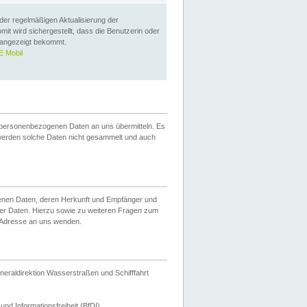
 der regelmäßigen Aktualisierung der
omit wird sichergestellt, dass die Benutzerin oder
 angezeigt bekommt.
 Mobil
 personenbezogenen Daten an uns übermitteln. Es
werden solche Daten nicht gesammelt und auch
ogenen Daten, deren Herkunft und Empfänger und
er Daten. Hierzu sowie zu weiteren Fragen zum
 Adresse an uns wenden.
neraldirektion Wasserstraßen und Schifffahrt
nd Informationsfreiheit (BfDI).