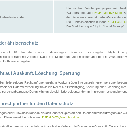
Hier wird ein Zeitstempel gespeichert. Dient
Wasserstände auf
PEGELONLINE Mobil
. S
lonline.lastupdate
der Benutzer immer aktuelle Wasserstände
Die Funktion existiert nur auf
PEGELONLINE
Die Speicherung erfolgt im "Local Storage"
derjährigenschutz
nen unter 18 Jahren dürfen ohne Zustimmung der Eltern oder Erziehungsberechtigten keine
n keine personenbezogenen Daten von Kindern und Jugendlichen angefordert. Wissentlich 
an Dritte weitergegeben.
ht auf Auskunft, Löschung, Sperrung
aben jederzeit das Recht auf unentgeltliche Auskunft über ihre gespeicherten personenbez
weck der Datenverarbeitung sowie ein Recht auf Berichtigung, Sperrung oder Löschung dies
 personenbezogene Daten können sie sich jederzeit unter der im Impressum angegebenen
prechpartner für den Datenschutz
ragen oder Hinweisen können sie sich jederzeit gern an den Datenschutzbeauftragten der Ge
n. Diesen erreichen sie unter:
DSB.GDWS@wsv.bund.de
ständige datenschutzrechtliche Aufsichtsbehörde ist die Bundesbeauftragte für Datenschutz u