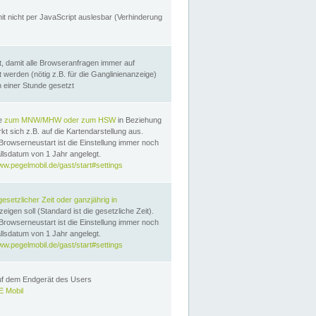
it nicht per JavaScript auslesbar (Verhinderung
, damit alle Browseranfragen immer auf
erden (nötig z.B. für die Ganglinienanzeige)
n einer Stunde gesetzt
te
zum MNW/MHW oder zum HSW
in Beziehung
t sich z.B. auf die Kartendarstellung aus.
Browserneustart ist die Einstellung immer noch
llsdatum von 1 Jahr angelegt.
ww.pegelmobil.de/gast/start#settings
gesetzlicher Zeit oder ganzjährig in
eigen soll (Standard ist die gesetzliche Zeit).
Browserneustart ist die Einstellung immer noch
llsdatum von 1 Jahr angelegt.
ww.pegelmobil.de/gast/start#settings
auf dem Endgerät des Users
 Mobil