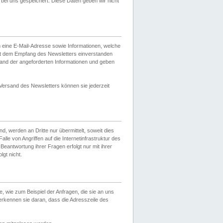
ei uns gespeichert. Diese Daten geben wir nicht
 eine E-Mail-Adresse sowie Informationen, welche
it dem Empfang des Newsletters einverstanden
sand der angeforderten Informationen und geben
 Versand des Newsletters können sie jederzeit
, werden an Dritte nur übermittelt, soweit dies
lle von Angriffen auf die Internetinfrastruktur des
Beantwortung ihrer Fragen erfolgt nur mit ihrer
gt nicht.
, wie zum Beispiel der Anfragen, die sie an uns
erkennen sie daran, dass die Adresszeile des