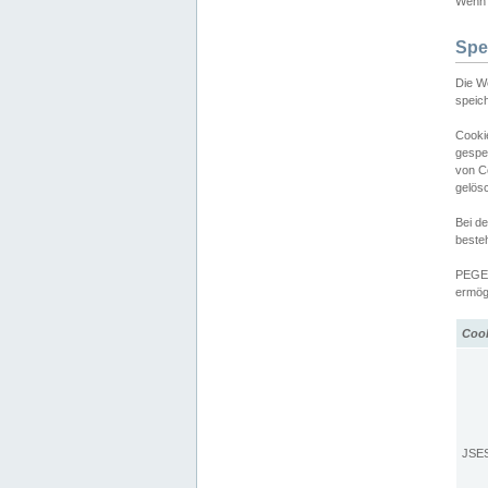
Wenn d
Spe
Die W
speic
Cooki
gespe
von C
gelös
Bei d
beste
PEGEL
ermögl
Coo
JSE