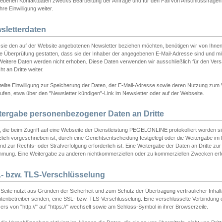
ebenen Kontaktdaten zwecks Bearbeitung der Anfrage und für den Fall von Anschlussfragen b
hre Einwilligung weiter.
sletterdaten
sie den auf der Website angebotenen Newsletter beziehen möchten, benötigen wir von Ihnen
ie Überprüfung gestatten, dass sie der Inhaber der angegebenen E-Mail-Adresse sind und m
 Weitere Daten werden nicht erhoben. Diese Daten verwenden wir ausschließlich für den Ver
cht an Dritte weiter.
teilte Einwilligung zur Speicherung der Daten, der E-Mail-Adresse sowie deren Nutzung zum
ufen, etwa über den "Newsletter kündigen"-Link im Newsletter oder auf der Webseite.
tergabe personenbezogener Daten an Dritte
 die beim Zugriff auf eine Webseite der Dienstleistung PEGELONLINE protokolliert worden sind
lich vorgeschrieben ist, durch eine Gerichtsentscheidung festgelegt oder die Weitergabe im Fa
d zur Rechts- oder Strafverfolgung erforderlich ist. Eine Weitergabe der Daten an Dritte zur 
mmung. Eine Weitergabe zu anderen nichtkommerziellen oder zu kommerziellen Zwecken erfol
- bzw. TLS-Verschlüsselung
Seite nutzt aus Gründen der Sicherheit und zum Schutz der Übertragung vertraulicher Inhalte
eitenbetreiber senden, eine SSL- bzw. TLS-Verschlüsselung. Eine verschlüsselte Verbindung 
rs von "http://" auf "https://" wechselt sowie am Schloss-Symbol in ihrer Browserzeile.