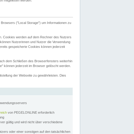
tten mitgelesen werden.
Browsers ("Local Storage") um Informationen zu
n. Cookies werden auf dem Rechner des Nutzers
 können Nutzerinnen und Nutzer die Verwendung
ereits gespeicherte Cookies können jederzeit
nach dem Schließen des Browserfensters weiterhin
e" können jederzeit im Browser gelöscht werden.
stellung der Webseite zu gewährleisten. Dies
Anwendungsservers
reich
von PEGELONLINE erforderlich
zung
rver gültig und wird nicht über verschiedene
utzers oder einer sonstigen auf den tatsächlichen