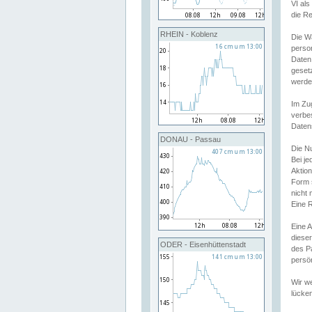
VI al
die R
RHEIN - Koblenz
Die W
perso
Daten
geset
werde
Im Zu
verbe
Daten
DONAU - Passau
Die N
Bei j
Aktion
Form 
nicht 
Eine R
Eine 
dieser
ODER - Eisenhüttenstadt
des P
persön
Wir we
lücken