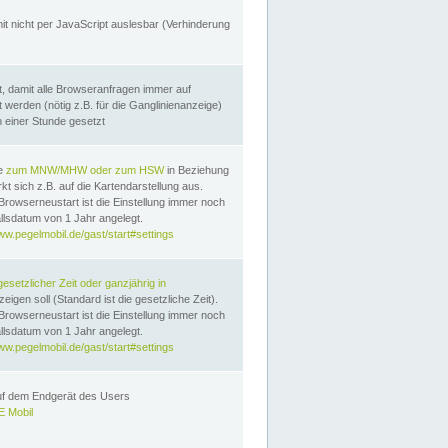
it nicht per JavaScript auslesbar (Verhinderung
, damit alle Browseranfragen immer auf
erden (nötig z.B. für die Ganglinienanzeige)
n einer Stunde gesetzt
te
zum MNW/MHW oder zum HSW
in Beziehung
t sich z.B. auf die Kartendarstellung aus.
Browserneustart ist die Einstellung immer noch
llsdatum von 1 Jahr angelegt.
ww.pegelmobil.de/gast/start#settings
gesetzlicher Zeit oder ganzjährig in
eigen soll (Standard ist die gesetzliche Zeit).
Browserneustart ist die Einstellung immer noch
llsdatum von 1 Jahr angelegt.
ww.pegelmobil.de/gast/start#settings
auf dem Endgerät des Users
 Mobil