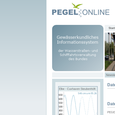
Start
Newsle
Dat
Elbe - Cuxhaven Steubenhöft
Dat
PEGEL