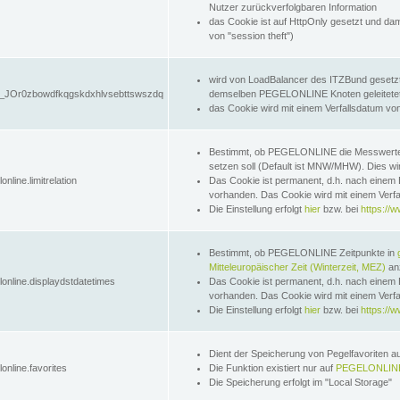
Nutzer zurückverfolgbaren Information
das Cookie ist auf HttpOnly gesetzt und dam
von "session theft")
wird von LoadBalancer des ITZBund gesetzt
JOr0zbowdfkqgskdxhlvsebttswszdq
demselben PEGELONLINE Knoten geleitetet w
das Cookie wird mit einem Verfallsdatum vo
Bestimmt, ob PEGELONLINE die Messwer
setzen soll (Default ist MNW/MHW). Dies wirk
online.limitrelation
Das Cookie ist permanent, d.h. nach einem 
vorhanden. Das Cookie wird mit einem Verfa
Die Einstellung erfolgt
hier
bzw. bei
https://w
Bestimmt, ob PEGELONLINE Zeitpunkte in
Mitteleuropäischer Zeit (Winterzeit, MEZ)
anz
lonline.displaydstdatetimes
Das Cookie ist permanent, d.h. nach einem 
vorhanden. Das Cookie wird mit einem Verfa
Die Einstellung erfolgt
hier
bzw. bei
https://w
Dient der Speicherung von Pegelfavoriten 
online.favorites
Die Funktion existiert nur auf
PEGELONLINE
Die Speicherung erfolgt im "Local Storage"