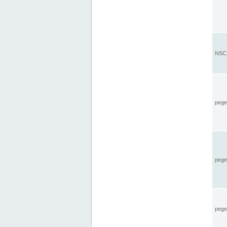
NSC_
pegel
pege
pegel