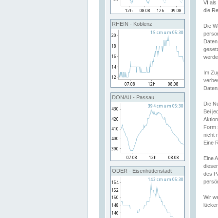
VI al
die R
RHEIN - Koblenz
Die W
perso
Daten
geset
werde
Im Zu
verbe
Daten
DONAU - Passau
Die N
Bei j
Aktion
Form 
nicht 
Eine R
Eine 
dieser
ODER - Eisenhüttenstadt
des P
persön
Wir we
lücken