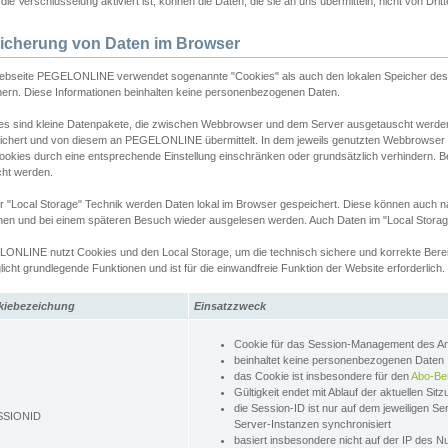
ie Verschlüsselung aktiviert ist, können die Daten, die sie an uns übermitteln, nicht von Dri
icherung von Daten im Browser
ebseite PEGELONLINE verwendet sogenannte "Cookies" als auch den lokalen Speicher des 
hern. Diese Informationen beinhalten keine personenbezogenen Daten.
es sind kleine Datenpakete, die zwischen Webbrowser und dem Server ausgetauscht werde
ichert und von diesem an PEGELONLINE übermittelt. In dem jeweils genutzten Webbrowser
ookies durch eine entsprechende Einstellung einschränken oder grundsätzlich verhindern. B
cht werden.
er "Local Storage" Technik werden Daten lokal im Browser gespeichert. Diese können auch 
hen und bei einem späteren Besuch wieder ausgelesen werden. Auch Daten im "Local Storag
ONLINE nutzt Cookies und den Local Storage, um die technisch sichere und korrekte Bereit
icht grundlegende Funktionen und ist für die einwandfreie Funktion der Website erforderlich.
kiebezeichung
Einsatzzweck
Cookie für das Session-Management des 
beinhaltet keine personenbezogenen Daten
das Cookie ist insbesondere für den
Abo-Be
Gültigkeit endet mit Ablauf der aktuellen Sit
die Session-ID ist nur auf dem jeweiligen Se
SSIONID
Server-Instanzen synchronisiert
basiert insbesondere nicht auf der IP des N