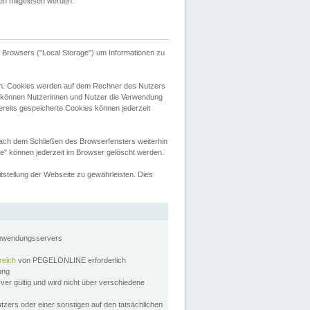
tten mitgelesen werden.
Browsers ("Local Storage") um Informationen zu
n. Cookies werden auf dem Rechner des Nutzers
 können Nutzerinnen und Nutzer die Verwendung
ereits gespeicherte Cookies können jederzeit
nach dem Schließen des Browserfensters weiterhin
e" können jederzeit im Browser gelöscht werden.
stellung der Webseite zu gewährleisten. Dies
Anwendungsservers
reich
von PEGELONLINE erforderlich
zung
rver gültig und wird nicht über verschiedene
utzers oder einer sonstigen auf den tatsächlichen