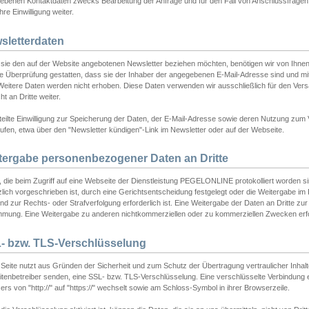
ebenen Kontaktdaten zwecks Bearbeitung der Anfrage und für den Fall von Anschlussfragen b
hre Einwilligung weiter.
sletterdaten
sie den auf der Website angebotenen Newsletter beziehen möchten, benötigen wir von Ihnen
ie Überprüfung gestatten, dass sie der Inhaber der angegebenen E-Mail-Adresse sind und m
 Weitere Daten werden nicht erhoben. Diese Daten verwenden wir ausschließlich für den Ver
cht an Dritte weiter.
teilte Einwilligung zur Speicherung der Daten, der E-Mail-Adresse sowie deren Nutzung zum
ufen, etwa über den "Newsletter kündigen"-Link im Newsletter oder auf der Webseite.
tergabe personenbezogener Daten an Dritte
 die beim Zugriff auf eine Webseite der Dienstleistung PEGELONLINE protokolliert worden sind
lich vorgeschrieben ist, durch eine Gerichtsentscheidung festgelegt oder die Weitergabe im Fa
d zur Rechts- oder Strafverfolgung erforderlich ist. Eine Weitergabe der Daten an Dritte zur 
mmung. Eine Weitergabe zu anderen nichtkommerziellen oder zu kommerziellen Zwecken erfol
- bzw. TLS-Verschlüsselung
Seite nutzt aus Gründen der Sicherheit und zum Schutz der Übertragung vertraulicher Inhalte
eitenbetreiber senden, eine SSL- bzw. TLS-Verschlüsselung. Eine verschlüsselte Verbindung 
rs von "http://" auf "https://" wechselt sowie am Schloss-Symbol in ihrer Browserzeile.