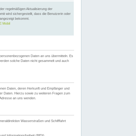
 der regelmäßigen Aktualisierung der
omit wird sichergestellt, dass die Benutzerin oder
 angezeigt bekommt.
 Mobil
 personenbezogenen Daten an uns übermitteln. Es
werden solche Daten nicht gesammelt und auch
ogenen Daten, deren Herkunft und Empfänger und
er Daten. Hierzu sowie zu weiteren Fragen zum
 Adresse an uns wenden.
neraldirektion Wasserstraßen und Schifffahrt
nd Informationsfreiheit (BfDI).