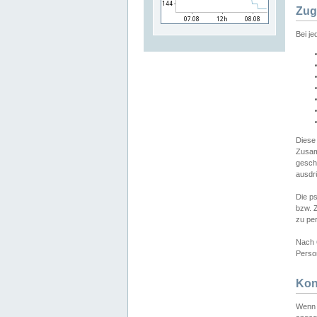
Zug
Bei j
Diese
Zusam
gesch
ausdrü
Die p
bzw. 
zu pe
Nach 
Person
Kon
Wenn 