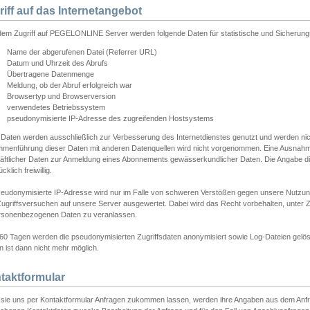
riff auf das Internetangebot
edem Zugriff auf PEGELONLINE Server werden folgende Daten für statistische und Sicherun
Name der abgerufenen Datei (Referrer URL)
Datum und Uhrzeit des Abrufs
Übertragene Datenmenge
Meldung, ob der Abruf erfolgreich war
Browsertyp und Browserversion
verwendetes Betriebssystem
pseudonymisierte IP-Adresse des zugreifenden Hostsystems
 Daten werden ausschließlich zur Verbesserung des Internetdienstes genutzt und werden ni
menführung dieser Daten mit anderen Datenquellen wird nicht vorgenommen. Eine Ausnahme 
äftlicher Daten zur Anmeldung eines Abonnements gewässerkundlicher Daten. Die Angabe die
cklich freiwillig.
seudonymisierte IP-Adresse wird nur im Falle von schweren Verstößen gegen unsere Nutzun
Zugriffsversuchen auf unsere Server ausgewertet. Dabei wird das Recht vorbehalten, unter Z
rsonenbezogenen Daten zu veranlassen.
60 Tagen werden die pseudonymisierten Zugriffsdaten anonymisiert sowie Log-Dateien gelösc
 ist dann nicht mehr möglich.
taktformular
sie uns per Kontaktformular Anfragen zukommen lassen, werden ihre Angaben aus dem Anfrag