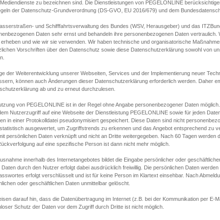
s Mediendienste zu bezeichnen sind. Die Dienstleistungen von PEGELONLINE berücksichtigen
egeln der Datenschutz-Grundverordnung (DS-GVO, EU 2016/679) und dem Bundesdatensc
asserstraßen- und Schifffahrtsverwaltung des Bundes (WSV, Herausgeber) und das ITZBund
nenbezogenen Daten sehr ernst und behandeln ihre personenbezogenen Daten vertraulich. W
 erheben und wie wir sie verwenden. Wir haben technische und organisatorische Maßnahmen g
zlichen Vorschriften über den Datenschutz sowie diese Datenschutzerklärung sowohl von uns
n.
ge der Weiterentwicklung unserer Webseiten, Services und der Implementierung neuer Techn
ssern, können auch Änderungen dieser Datenschutzerklärung erforderlich werden. Daher emp
schutzerklärung ab und zu erneut durchzulesen.
utzung von PEGELONLINE ist in der Regel ohne Angabe personenbezogener Daten möglich.
edem Nutzerzugriff auf eine Webseite der Dienstleistung PEGELONLINE sowie für jeden Dat
en in einer Protokolldatei pseudonymisiert gespeichert. Diese Daten sind nicht personenbez
statistisch ausgewertet, um Zugriffstrends zu erkennen und das Angebot entsprechend zu 
mit persönlichen Daten verknüpft und nicht an Dritte weitergegeben. Nach 60 Tagen werden d
ückverfolgung auf eine spezifische Person ist dann nicht mehr möglich.
Ausnahme innerhalb des Internetangebotes bildet die Eingabe persönlicher oder geschäftlic
 Daten durch den Nutzer erfolgt dabei ausdrücklich freiwillig. Die persönlichen Daten werden
asswortes erfolgt verschlüsselt und ist für keine Person im Klartext einsehbar. Nach Abmel
lichen oder geschäftlichen Daten unmittelbar gelöscht.
isen darauf hin, dass die Datenübertragung im Internet (z.B. bei der Kommunikation per E-Ma
loser Schutz der Daten vor dem Zugriff durch Dritte ist nicht möglich.