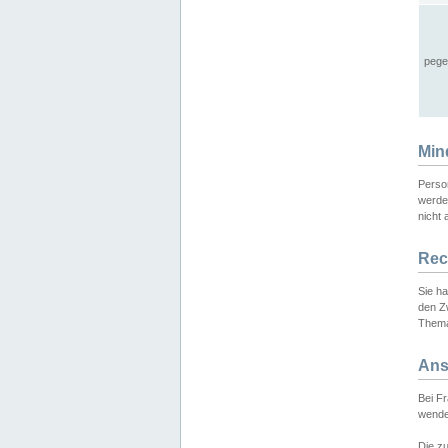
pege
Min
Perso
werde
nicht 
Rec
Sie h
den Z
Thema
Ans
Bei F
wende
Die zu