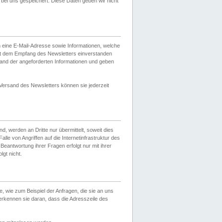
ei uns gespeichert. Diese Daten geben wir nicht
 eine E-Mail-Adresse sowie Informationen, welche
it dem Empfang des Newsletters einverstanden
sand der angeforderten Informationen und geben
 Versand des Newsletters können sie jederzeit
, werden an Dritte nur übermittelt, soweit dies
lle von Angriffen auf die Internetinfrastruktur des
Beantwortung ihrer Fragen erfolgt nur mit ihrer
gt nicht.
, wie zum Beispiel der Anfragen, die sie an uns
erkennen sie daran, dass die Adresszeile des