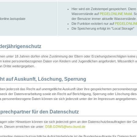
Hier wird ein Zeitstempel gespeichert. Dient
Wasserstände auf
PEGELONLINE Mobil
. S
lonline.lastupdate
der Benutzer immer aktuelle Wasserstände
Die Funktion existiert nur auf
PEGELONLINE
Die Speicherung erfolgt im "Local Storage"
derjährigenschutz
nen unter 18 Jahren dürfen ohne Zustimmung der Eltern oder Erziehungsberechtigten keine
n keine personenbezogenen Daten von Kindern und Jugendlichen angefordert. Wissentlich 
an Dritte weitergegeben.
ht auf Auskunft, Löschung, Sperrung
aben jederzeit das Recht auf unentgeltliche Auskunft über ihre gespeicherten personenbez
weck der Datenverarbeitung sowie ein Recht auf Berichtigung, Sperrung oder Löschung dies
 personenbezogene Daten können sie sich jederzeit unter der im Impressum angegebenen
prechpartner für den Datenschutz
ragen oder Hinweisen können sie sich jederzeit gern an den Datenschutzbeauftragten der Ge
n. Diesen erreichen sie unter:
DSB.GDWS@wsv.bund.de
ständige datenschutzrechtliche Aufsichtsbehörde ist die Bundesbeauftragte für Datenschutz u