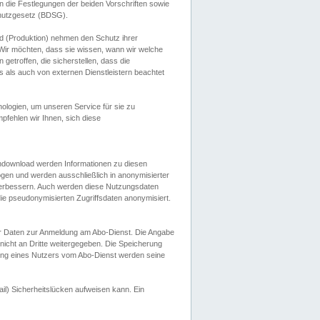
 die Festlegungen der beiden Vorschriften sowie
hutzgesetz (BDSG).
 (Produktion) nehmen den Schutz ihrer
ir möchten, dass sie wissen, wann wir welche
etroffen, die sicherstellen, dass die
 als auch von externen Dienstleistern beachtet
ologien, um unseren Service für sie zu
fehlen wir Ihnen, sich diese
endownload werden Informationen zu diesen
ogen und werden ausschließlich in anonymisierter
verbessern. Auch werden diese Nutzungsdaten
ie pseudonymisierten Zugriffsdaten anonymisiert.
her Daten zur Anmeldung am Abo-Dienst. Die Angabe
 nicht an Dritte weitergegeben. Die Speicherung
dung eines Nutzers vom Abo-Dienst werden seine
il) Sicherheitslücken aufweisen kann. Ein