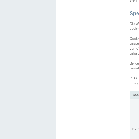
Wenn d
Spe
Die W
speic
Cooki
gespe
von C
gelös
Bei d
beste
PEGEL
ermögl
Coo
JSE