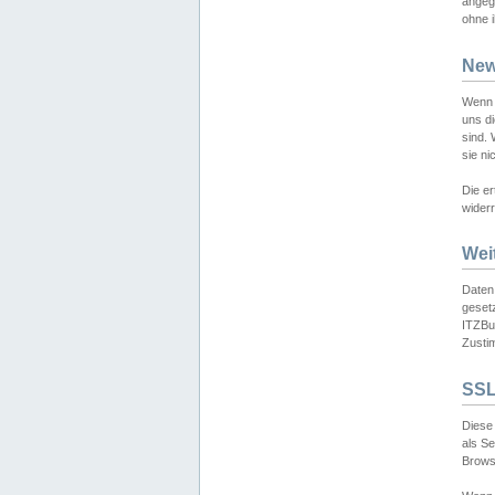
angeg
ohne i
New
Wenn 
uns d
sind.
sie ni
Die er
widerr
Wei
Daten,
gesetz
ITZBun
Zusti
SSL
Diese 
als S
Browse