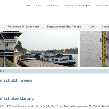
Hilfe
Links
Impressum
Nutzungsbedingungen
Datenschutz
Pegelauswahl über Karte
Pegelauswahl über Tabelle
Abo
Down
tter
enschutzhinweise
enschutzerklärung
ONLINE stellt Inhalte bereit, die nach § 2, Abs. 2 des Telemediengesetzes (TMG) als Teled